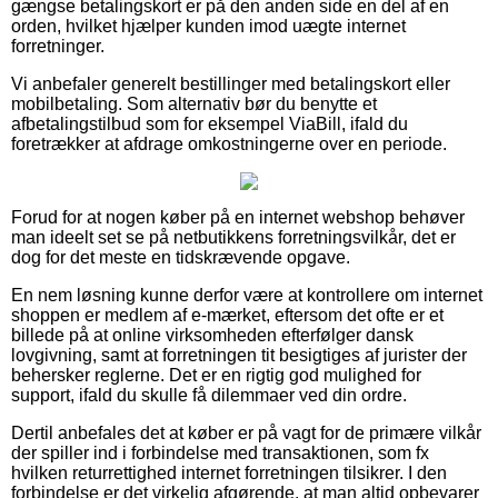
gængse betalingskort er på den anden side en del af en
orden, hvilket hjælper kunden imod uægte internet
forretninger.
Vi anbefaler generelt bestillinger med betalingskort eller
mobilbetaling. Som alternativ bør du benytte et
afbetalingstilbud som for eksempel ViaBill, ifald du
foretrækker at afdrage omkostningerne over en periode.
Forud for at nogen køber på en internet webshop behøver
man ideelt set se på netbutikkens forretningsvilkår, det er
dog for det meste en tidskrævende opgave.
En nem løsning kunne derfor være at kontrollere om internet
shoppen er medlem af e-mærket, eftersom det ofte er et
billede på at online virksomheden efterfølger dansk
lovgivning, samt at forretningen tit besigtiges af jurister der
behersker reglerne. Det er en rigtig god mulighed for
support, ifald du skulle få dilemmaer ved din ordre.
Dertil anbefales det at køber er på vagt for de primære vilkår
der spiller ind i forbindelse med transaktionen, som fx
hvilken returrettighed internet forretningen tilsikrer. I den
forbindelse er det virkelig afgørende, at man altid opbevarer