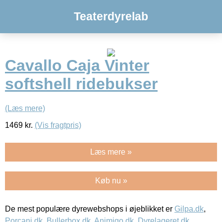
Teaterdyrelab
Cavallo Caja Vinter
softshell ridebukser
(Læs mere)
1469
kr.
(Vis fragtpris)
Læs mere »
Køb nu »
De mest populære dyrewebshops i øjeblikket er
Gilpa.dk
,
Porcani.dk
,
Bullerbox.dk
,
Animigo.dk
,
Dyrelageret.dk
,