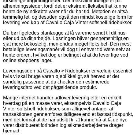
forskellige fragtmuligheder. Det mest almindelige er p.t.
afhentningssteder, fordi det er ekstremt fleksibelt at kunne
hente de nyindkøbte varer når du har tid. Metoden er altså
temmelig let, og desuden også den mindst kostelige form for
levering ved køb af Cavallo Caja Vinter softshell ridebukser.
Du bør ligeledes planlægge at få varerne sendt til dit hus
eller ud på dit arbejde. Løsningen bliver gennemsnitligt en
sjat mere bekostelig, men endda meget fleksibel. Den mest
betalelige leveringsmanér vil dog til enhver tid være selv at
hente ordren, hvilket dog er betinget af at du lever lige ved
online shoppens lager.
Leveringstiden på Cavallo > Ridebukser er vældig essentiel
hvis vi skal bruge varen øjeblikkeligt, så herved er det
sandelig passende at du checker den estimerede
leveringsdato ved det pågældende produkt.
Mange internet handler udlover levering efter en enkelt
hverdag på en masse varer, eksempelvis Cavallo Caja
Vinter softshell ridebukser, som alligevel antager at
transaktionen gennemføres tidligere end et fastsat tidspunkt,
med det formål at de har udsigt til at kunne nå at få de nye
varer distribueret forinden logistikmedarbejderne drager
hjemad.