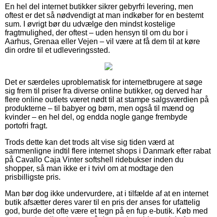
En hel del internet butikker sikrer gebyrfri levering, men
oftest er det så nødvendigt at man indkøber for en bestemt
sum. I øvrigt bør du udvælge den mindst kostelige
fragtmulighed, der oftest – uden hensyn til om du bor i
Aarhus, Grenaa eller Vejen – vil være at få dem til at køre
din ordre til et udleveringssted.
Det er særdeles uproblematisk for internetbrugere at søge
sig frem til priser fra diverse online butikker, og derved har
flere online outlets været nødt til at stampe salgsværdien på
produkterne – til babyer og børn, men også til mænd og
kvinder – en hel del, og endda nogle gange frembyde
portofri fragt.
Trods dette kan det trods alt vise sig tiden værd at
sammenligne indtil flere internet shops i Danmark efter rabat
på Cavallo Caja Vinter softshell ridebukser inden du
shopper, så man ikke er i tvivl om at modtage den
prisbilligste pris.
Man bør dog ikke undervurdere, at i tilfælde af at en internet
butik afsætter deres varer til en pris der anses for ufattelig
god, burde det ofte være et tegn på en fup e-butik. Køb med