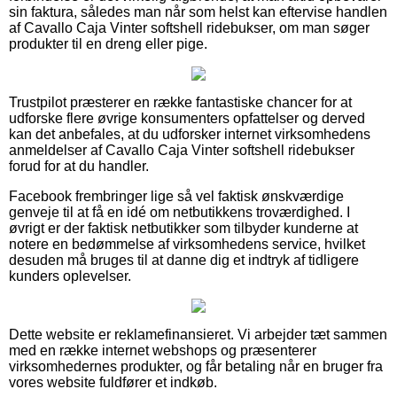
sin faktura, således man når som helst kan eftervise handlen
af Cavallo Caja Vinter softshell ridebukser, om man søger
produkter til en dreng eller pige.
Trustpilot præsterer en række fantastiske chancer for at
udforske flere øvrige konsumenters opfattelser og derved
kan det anbefales, at du udforsker internet virksomhedens
anmeldelser af Cavallo Caja Vinter softshell ridebukser
forud for at du handler.
Facebook frembringer lige så vel faktisk ønskværdige
genveje til at få en idé om netbutikkens troværdighed. I
øvrigt er der faktisk netbutikker som tilbyder kunderne at
notere en bedømmelse af virksomhedens service, hvilket
desuden må bruges til at danne dig et indtryk af tidligere
kunders oplevelser.
Dette website er reklamefinansieret. Vi arbejder tæt sammen
med en række internet webshops og præsenterer
virksomhedernes produkter, og får betaling når en bruger fra
vores website fuldfører et indkøb.