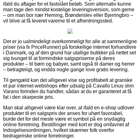
ifald du aftager for et fastslået beløb. Som alternativ kunne
man tage den mindst kostelige leveringsversion, som gerne
– om man bor nær Herning, Brønderslev eller Bjerringbro –
vil blive at få leveret varerne til et afhentningssted.
Det er jo ualmindeligt overkommeligt for alle at sammenligne
priser (via fx PriceRunner) på forskellige internet forhandlere
i Danmark, og af den grund har utallige butikker på nettet set
sig tvunget til at formindske salgspriserne på deres
produkter – til børn og babyer, samt også til damer og herrer
– betragteligt, og endda nogle gange love gratis levering.
Til gengæld kan det alligevel vise sig profitabelt at granske
et par internet webshops efter udsalg på Cavallo Linus slim
Varano forinden du handler, sådan at du er garanteret at få
fat i den skarpeste pris.
Man skal alligevel være klar over, at ifald en e-shop udlover
produkter til en salgspris der anses for uhørt favorabel,
burde det for det meste være et symbol på en snydagtig
online forretning. Bestillinger med kort er dog omfavnet af
Indsigelsesordningen, hvilket skærmer folk overfor
bedrageriske online forretninger.