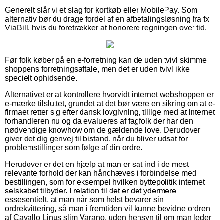
Generelt slår vi et slag for kortkøb eller MobilePay. Som
alternativ bør du drage fordel af en afbetalingsløsning fra fx
ViaBill, hvis du foretrækker at honorere regningen over tid.
Før folk køber på en e-forretning kan de uden tvivl skimme
shoppens forretningsaftale, men det er uden tvivl ikke
specielt ophidsende.
Alternativet er at kontrollere hvorvidt internet webshoppen er
e-mærke tilsluttet, grundet at det bør være en sikring om at e-
firmaet retter sig efter dansk lovgivning, tillige med at internet
forhandleren nu og da evalueres af fagfolk der har den
nødvendige knowhow om de gældende love. Derudover
giver det dig genvej til bistand, når du bliver udsat for
problemstillinger som følge af din ordre.
Herudover er det en hjælp at man er sat ind i de mest
relevante forhold der kan håndhæves i forbindelse med
bestillingen, som for eksempel hvilken byttepolitik internet
selskabet tilbyder. I relation til det er det ydermere
essesentielt, at man når som helst bevarer sin
ordrekvittering, så man i fremtiden vil kunne bevidne ordren
af Cavallo Linus slim Varano, uden hensyn til om man leder