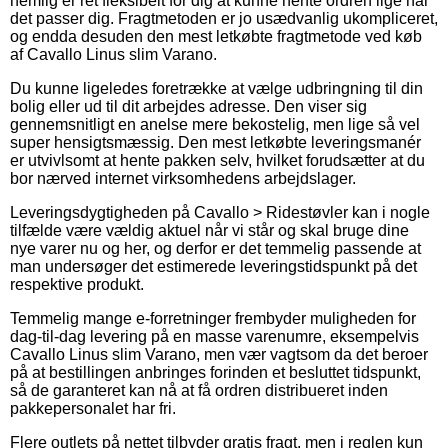
nemlig er ret fleksibelt for dig at kunne hente ordren lige når
det passer dig. Fragtmetoden er jo usædvanlig ukompliceret,
og endda desuden den mest letkøbte fragtmetode ved køb
af Cavallo Linus slim Varano.
Du kunne ligeledes foretrække at vælge udbringning til din
bolig eller ud til dit arbejdes adresse. Den viser sig
gennemsnitligt en anelse mere bekostelig, men lige så vel
super hensigtsmæssig. Den mest letkøbte leveringsmanér
er utvivlsomt at hente pakken selv, hvilket forudsætter at du
bor nærved internet virksomhedens arbejdslager.
Leveringsdygtigheden på Cavallo > Ridestøvler kan i nogle
tilfælde være vældig aktuel når vi står og skal bruge dine
nye varer nu og her, og derfor er det temmelig passende at
man undersøger det estimerede leveringstidspunkt på det
respektive produkt.
Temmelig mange e-forretninger frembyder muligheden for
dag-til-dag levering på en masse varenumre, eksempelvis
Cavallo Linus slim Varano, men vær vagtsom da det beroer
på at bestillingen anbringes forinden et besluttet tidspunkt,
så de garanteret kan nå at få ordren distribueret inden
pakkepersonalet har fri.
Flere outlets på nettet tilbyder gratis fragt, men i reglen kun