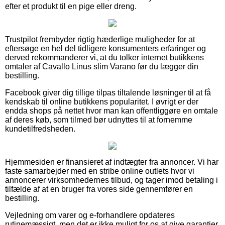
efter et produkt til en pige eller dreng.
Trustpilot frembyder rigtig hæderlige muligheder for at
eftersøge en hel del tidligere konsumenters erfaringer og
derved rekommanderer vi, at du tolker internet butikkens
omtaler af Cavallo Linus slim Varano før du lægger din
bestilling.
Facebook giver dig tillige tilpas tiltalende løsninger til at få
kendskab til online butikkens popularitet. I øvrigt er der
endda shops på nettet hvor man kan offentliggøre en omtale
af deres køb, som tilmed bør udnyttes til at fornemme
kundetilfredsheden.
Hjemmesiden er finansieret af indtægter fra annoncer. Vi har
faste samarbejder med en stribe online outlets hvor vi
annoncerer virksomhedernes tilbud, og tager imod betaling i
tilfælde af at en bruger fra vores side gennemfører en
bestilling.
Vejledning om varer og e-forhandlere opdateres
rutinemæssigt, men det er ikke muligt for os at give garantier