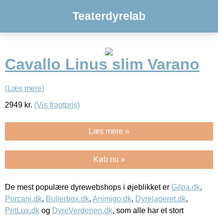
Teaterdyrelab
Cavallo Linus slim Varano
(Læs mere)
2949
kr.
(Vis fragtpris)
Læs mere »
Køb nu »
De mest populære dyrewebshops i øjeblikket er
Gilpa.dk
,
Porcani.dk
,
Bullerbox.dk
,
Animigo.dk
,
Dyrelageret.dk
,
PetLux.dk
og
DyreVerdenen.dk
, som alle har et stort