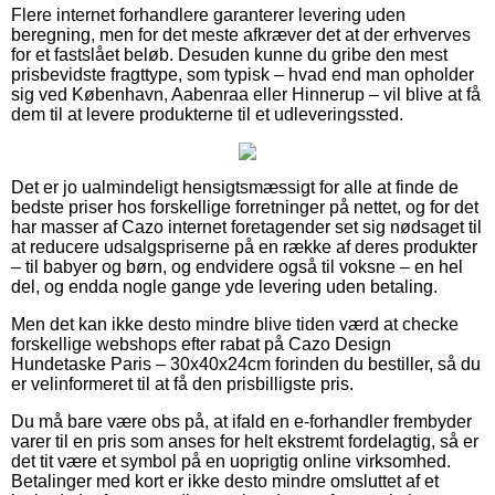
Flere internet forhandlere garanterer levering uden
beregning, men for det meste afkræver det at der erhverves
for et fastslået beløb. Desuden kunne du gribe den mest
prisbevidste fragttype, som typisk – hvad end man opholder
sig ved København, Aabenraa eller Hinnerup – vil blive at få
dem til at levere produkterne til et udleveringssted.
Det er jo ualmindeligt hensigtsmæssigt for alle at finde de
bedste priser hos forskellige forretninger på nettet, og for det
har masser af Cazo internet foretagender set sig nødsaget til
at reducere udsalgspriserne på en række af deres produkter
– til babyer og børn, og endvidere også til voksne – en hel
del, og endda nogle gange yde levering uden betaling.
Men det kan ikke desto mindre blive tiden værd at checke
forskellige webshops efter rabat på Cazo Design
Hundetaske Paris – 30x40x24cm forinden du bestiller, så du
er velinformeret til at få den prisbilligste pris.
Du må bare være obs på, at ifald en e-forhandler frembyder
varer til en pris som anses for helt ekstremt fordelagtig, så er
det tit være et symbol på en uoprigtig online virksomhed.
Betalinger med kort er ikke desto mindre omsluttet af et