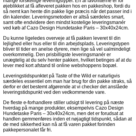
mange forskellige leveringstyper. En af favoritterne er for
øjeblikket at få afleveret pakken hos en pakkeshop, fordi du
så nemt kan hente din pakke lige præcis når det passer ind i
din kalender. Leveringsmetoden er altså særdeles smart,
samt ofte endvidere den mindst kostelige leveringsmanér
ved køb af Cazo Design Hundetaske Paris – 30x40x24cm.
Du kunne ligeledes overveje at få pakken leveret til din
lejlighed eller hus eller til din arbejdsplads. Leveringstypen
bliver til tider en anelse dyrere, men lige så vel ualmindeligt
overkommelig. Den prisbilligste leveringsmanér er
unægtelig at du selv henter pakken, hvilket betinges af at du
lever med kort afstand til online webshoppens bopæl.
Leveringstidspunktet på Taste of the Wild er naturligvis
særdeles essentiel om man har brug for din pakke straks, så
derfor er det bestemt afgørende at vi checker det anslåede
leveringstidspunkt ved den vedkommende vare.
De fleste e-forhandlere stiller udsigt til levering på næste
hverdag på mange produkter, eksempelvis Cazo Design
Hundetaske Paris – 30x40x24cm, men det er forudsat at
handlen gemmenføres inden et nøjagtigt tidspunkt, sådan at
de med sikkerhed kan nå at få varen pakket forinden
pakkepersonalet får fri.