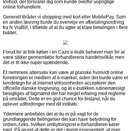
lovbud, der forsvarer dig som kunde overfor uoprigtige
online forhandlere.
Generelt tilråder vi shopping med kort eller MobilePay. Som
en anden løsning burde du overveje en afbetalingsordning
fra fx ViaBill, i tilfælde af at du agter at klare betalingen i flere
bidder.
Forud for at folk køber i en Cazo e-butik behøver man for at
være sikker gennemløbe forhandlerens handelsvilkår, men
det er tit ikke super spændende.
Et nemmere alternativ kan være at granske hvorvidt online
forretningen er medlem af e-mærket, siden det burde være et
kendetegn for at internet virksomheden accepterer den
officielle danske lovgivning, og at e-butikken rutinemæssigt
besigtiges af fagmænd der har meget erfaring med reglerne
på området. Dette er en god chance for bistand, når du
oplever udfordringer med dit indkøb.
Ydermere anbefales det at du er på vagt for de
grundlæggende betingelser der kan have betydning for
ordren, f.eks. hvilken ombytningsret e-forhandleren kører
med. På grund af dette er det i øvrigt essesentielt, at man