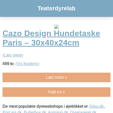
Teaterdyrelab
Cazo Design Hundetaske
Paris – 30x40x24cm
(Læs mere)
499
kr.
(Vis fragtpris)
Læs mere »
Køb nu »
De mest populære dyrewebshops i øjeblikket er
Gilpa.dk
,
Porcani.dk
,
Bullerbox.dk
,
Animigo.dk
,
Dyrelageret.dk
,