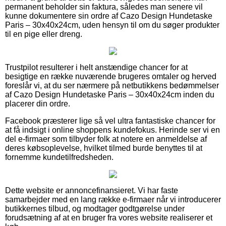
permanent beholder sin faktura, således man senere vil
kunne dokumentere sin ordre af Cazo Design Hundetaske
Paris – 30x40x24cm, uden hensyn til om du søger produkter
til en pige eller dreng.
Trustpilot resulterer i helt anstændige chancer for at
besigtige en række nuværende brugeres omtaler og herved
foreslår vi, at du ser nærmere på netbutikkens bedømmelser
af Cazo Design Hundetaske Paris – 30x40x24cm inden du
placerer din ordre.
Facebook præsterer lige så vel ultra fantastiske chancer for
at få indsigt i online shoppens kundefokus. Herinde ser vi en
del e-firmaer som tilbyder folk at notere en anmeldelse af
deres købsoplevelse, hvilket tilmed burde benyttes til at
fornemme kundetilfredsheden.
Dette website er annoncefinansieret. Vi har faste
samarbejder med en lang række e-firmaer når vi introducerer
butikkernes tilbud, og modtager godtgørelse under
forudsætning af at en bruger fra vores website realiserer et