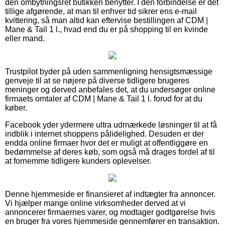
den ombytningsret butikken benytter. I den forbindelse er det
tillige afgørende, at man til enhver tid sikrer ens e-mail
kvittering, så man altid kan eftervise bestillingen af CDM |
Mane & Tail 1 l., hvad end du er på shopping til en kvinde
eller mand.
Trustpilot byder på uden sammenligning hensigtsmæssige
genveje til at se nøjere på diverse tidligere brugeres
meninger og derved anbefales det, at du undersøger online
firmaets omtaler af CDM | Mane & Tail 1 l. forud for at du
køber.
Facebook yder ydermere ultra udmærkede løsninger til at få
indblik i internet shoppens pålidelighed. Desuden er der
endda online firmaer hvor det er muligt at offentliggøre en
bedømmelse af deres køb, som også må drages fordel af til
at fornemme tidligere kunders oplevelser.
Denne hjemmeside er finansieret af indtægter fra annoncer.
Vi hjælper mange online virksomheder derved at vi
annoncerer firmaernes varer, og modtager godtgørelse hvis
en bruger fra vores hjemmeside gennemfører en transaktion.