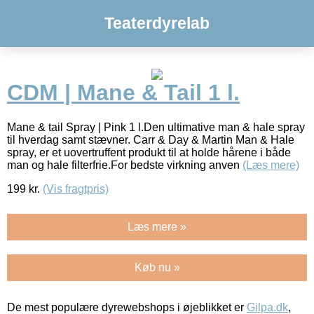
Teaterdyrelab
CDM | Mane & Tail 1 l.
Mane & tail Spray | Pink 1 l.Den ultimative man & hale spray
til hverdag samt stævner. Carr & Day & Martin Man & Hale
spray, er et uovertruffent produkt til at holde hårene i både
man og hale filterfrie.For bedste virkning anven
(Læs mere)
199
kr.
(Vis fragtpris)
Læs mere »
Køb nu »
De mest populære dyrewebshops i øjeblikket er
Gilpa.dk
,