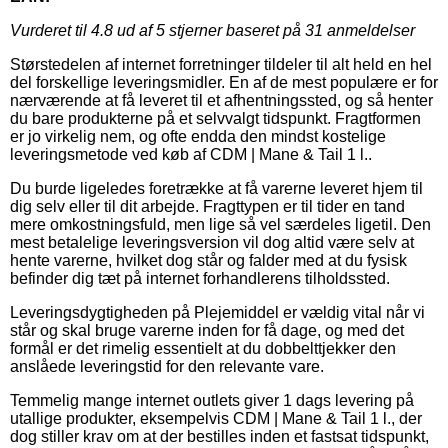
Vurderet til
4.8
ud af 5 stjerner baseret på
31
anmeldelser
Størstedelen af internet forretninger tildeler til alt held en hel
del forskellige leveringsmidler. En af de mest populære er for
nærværende at få leveret til et afhentningssted, og så henter
du bare produkterne på et selvvalgt tidspunkt. Fragtformen
er jo virkelig nem, og ofte endda den mindst kostelige
leveringsmetode ved køb af CDM | Mane & Tail 1 l..
Du burde ligeledes foretrække at få varerne leveret hjem til
dig selv eller til dit arbejde. Fragttypen er til tider en tand
mere omkostningsfuld, men lige så vel særdeles ligetil. Den
mest betalelige leveringsversion vil dog altid være selv at
hente varerne, hvilket dog står og falder med at du fysisk
befinder dig tæt på internet forhandlerens tilholdssted.
Leveringsdygtigheden på Plejemiddel er vældig vital når vi
står og skal bruge varerne inden for få dage, og med det
formål er det rimelig essentielt at du dobbelttjekker den
anslåede leveringstid for den relevante vare.
Temmelig mange internet outlets giver 1 dags levering på
utallige produkter, eksempelvis CDM | Mane & Tail 1 l., der
dog stiller krav om at der bestilles inden et fastsat tidspunkt,