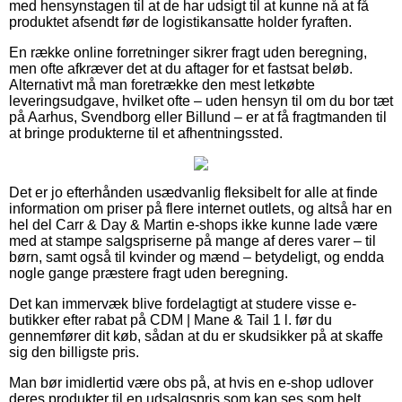
med hensynstagen til at de har udsigt til at kunne nå at få
produktet afsendt før de logistikansatte holder fyraften.
En række online forretninger sikrer fragt uden beregning,
men ofte afkræver det at du aftager for et fastsat beløb.
Alternativt må man foretrække den mest letkøbte
leveringsudgave, hvilket ofte – uden hensyn til om du bor tæt
på Aarhus, Svendborg eller Billund – er at få fragtmanden til
at bringe produkterne til et afhentningssted.
Det er jo efterhånden usædvanlig fleksibelt for alle at finde
information om priser på flere internet outlets, og altså har en
hel del Carr & Day & Martin e-shops ikke kunne lade være
med at stampe salgspriserne på mange af deres varer – til
børn, samt også til kvinder og mænd – betydeligt, og endda
nogle gange præstere fragt uden beregning.
Det kan immervæk blive fordelagtigt at studere visse e-
butikker efter rabat på CDM | Mane & Tail 1 l. før du
gennemfører dit køb, sådan at du er skudsikker på at skaffe
sig den billigste pris.
Man bør imidlertid være obs på, at hvis en e-shop udlover
deres produkter til en udsalgspris som kan ses som helt