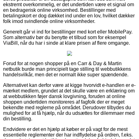
ekstremt overkommelig, er det undertiden være et signal om
en bedragerisk online virksomhed. Bestillinger med
betalingskort er dog dækket ind under en lov, hvilket dækker
folk imod svindlende online virksomheder.
Generelt går vi ind for bestillinger med kort eller MobilePay.
Som alternativ bør du benytte et tilbud som for eksempel
ViaBill, når du har i sinde at klare prisen af flere omgange.
Forud for at nogen shopper på en Carr & Day & Martin
netbutik burde man principielt tage stilling til webbutikkens
handelsvilkår, men det er normalt ikke super spændende.
Alternativet kan derfor være at kigge hvorvidt e-handlen er e-
mærket medlem, grundet at det skulle være en erklæring om
at webbutikken føjer dansk lovgivning, foruden at online
shoppen undertiden monitoreres af fagfolk der er meget
bekendte med reglerne på området. Derudover tilbydes du
mulighed for at få hjælp, når du udsættes for dilemmaer med
din bestilling.
Endvidere er det en hjælp at køber er på vagt for de mest
essentielle reglementer der har indflydelse på ordren, f.eks.