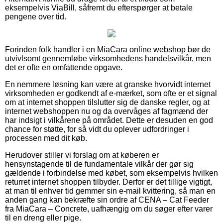
eksempelvis ViaBill, såfremt du efterspørger at betale
pengene over tid.
Forinden folk handler i en MiaCara online webshop bør de
utvivlsomt gennemløbe virksomhedens handelsvilkår, men
det er ofte en omfattende opgave.
En nemmere løsning kan være at granske hvorvidt internet
virksomheden er godkendt af e-mærket, som ofte er et signal
om at internet shoppen tilslutter sig de danske regler, og at
internet webshoppen nu og da overvåges af fagmænd der
har indsigt i vilkårene på området. Dette er desuden en god
chance for støtte, for så vidt du oplever udfordringer i
processen med dit køb.
Herudover stiller vi forslag om at køberen er
hensynstagende til de fundamentale vilkår der gør sig
gældende i forbindelse med købet, som eksempelvis hvilken
returret internet shoppen tilbyder. Derfor er det tillige vigtigt,
at man til enhver tid gemmer sin e-mail kvittering, så man en
anden gang kan bekræfte sin ordre af CENA – Cat Feeder
fra MiaCara – Concrete, uafhængig om du søger efter varer
til en dreng eller pige.