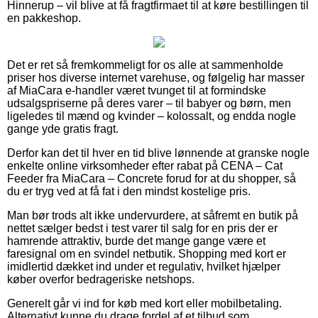
Hinnerup – vil blive at få fragtfirmaet til at køre bestillingen til
en pakkeshop.
Det er ret så fremkommeligt for os alle at sammenholde
priser hos diverse internet varehuse, og følgelig har masser
af MiaCara e-handler været tvunget til at formindske
udsalgspriserne på deres varer – til babyer og børn, men
ligeledes til mænd og kvinder – kolossalt, og endda nogle
gange yde gratis fragt.
Derfor kan det til hver en tid blive lønnende at granske nogle
enkelte online virksomheder efter rabat på CENA – Cat
Feeder fra MiaCara – Concrete forud for at du shopper, så
du er tryg ved at få fat i den mindst kostelige pris.
Man bør trods alt ikke undervurdere, at såfremt en butik på
nettet sælger bedst i test varer til salg for en pris der er
hamrende attraktiv, burde det mange gange være et
faresignal om en svindel netbutik. Shopping med kort er
imidlertid dækket ind under et regulativ, hvilket hjælper
køber overfor bedrageriske netshops.
Generelt går vi ind for køb med kort eller mobilbetaling.
Alternativt kunne du drage fordel af et tilbud som