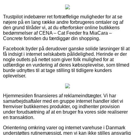
Trustpilot indebærer ret fortræffelige muligheder for at se
nøjere på en lang række andre forbrugeres omtaler og af
den grund tilråder vi, at du efterforsker online butikkens
bedømmelser af CENA – Cat Feeder fra MiaCara –
Concrete forinden du færdiggør din shopping.
Facebook byder på derudover ganske solide løsninger til at
få indsigt i internet selskabets pålidelighed. Herinde er der
nogle outlets på nettet som giver folk mulighed for at
udfærdige en vurdering af deres købsoplevelse, som tilmed
burde udnyttes til at tage stilling til tidligere kunders
oplevelser.
Hjemmesiden finansieres af reklameindtægter. Vi har
samarbejdsaftaler med en gruppe internet handler idet vi
fremviser butikkernes produkter, og indhenter provision
under forudsætning af at en bruger fra vores side realiserer
en transaktion.
Orientering omkring varer og internet varehuse i Danmark
understøttes rutinemæssigt, men vi kan ikke stilles ansvarlig