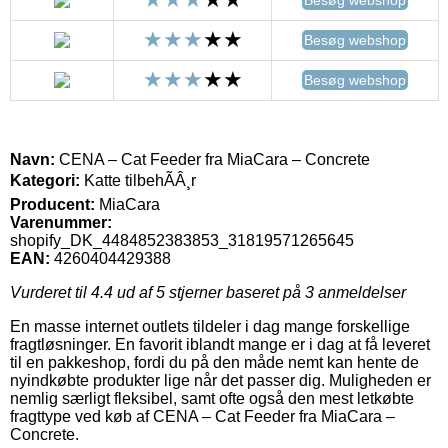
Besøg webshop
Besøg webshop
Navn:
CENA – Cat Feeder fra MiaCara – Concrete
Kategori:
Katte tilbehÃÂ¸r
Producent:
MiaCara
Varenummer:
shopify_DK_4484852383853_31819571265645
EAN:
4260404429388
Vurderet til
4.4
ud af 5 stjerner baseret på
3
anmeldelser
En masse internet outlets tildeler i dag mange forskellige
fragtløsninger. En favorit iblandt mange er i dag at få leveret
til en pakkeshop, fordi du på den måde nemt kan hente de
nyindkøbte produkter lige når det passer dig. Muligheden er
nemlig særligt fleksibel, samt ofte også den mest letkøbte
fragttype ved køb af CENA – Cat Feeder fra MiaCara –
Concrete.