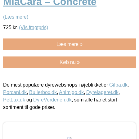
MiaCara – Concrete
(Læs mere)
725
kr.
(Vis fragtpris)
Læs mere »
Køb nu »
De mest populære dyrewebshops i øjeblikket er
Gilpa.dk
,
Porcani.dk
,
Bullerbox.dk
,
Animigo.dk
,
Dyrelageret.dk
,
PetLux.dk
og
DyreVerdenen.dk
, som alle har et stort
sortiment til gode priser.