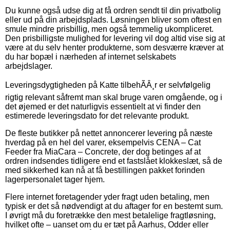
Du kunne også udse dig at få ordren sendt til din privatbolig
eller ud på din arbejdsplads. Løsningen bliver som oftest en
smule mindre prisbillig, men også temmelig ukompliceret.
Den prisbilligste mulighed for levering vil dog altid vise sig at
være at du selv henter produkterne, som desværre kræver at
du har bopæl i nærheden af internet selskabets
arbejdslager.
Leveringsdygtigheden på Katte tilbehÃÂ¸r er selvfølgelig
rigtig relevant såfremt man skal bruge varen omgående, og i
det øjemed er det naturligvis essentielt at vi finder den
estimerede leveringsdato for det relevante produkt.
De fleste butikker på nettet annoncerer levering på næste
hverdag på en hel del varer, eksempelvis CENA – Cat
Feeder fra MiaCara – Concrete, der dog betinges af at
ordren indsendes tidligere end et fastslået klokkeslæt, så de
med sikkerhed kan nå at få bestillingen pakket forinden
lagerpersonalet tager hjem.
Flere internet foretagender yder fragt uden betaling, men
typisk er det så nødvendigt at du aftager for en bestemt sum.
I øvrigt må du foretrække den mest betalelige fragtløsning,
hvilket ofte – uanset om du er tæt på Aarhus, Odder eller