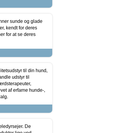
enner sunde og glade
r, kendt for deres
r for at se deres
tetsudstyr til din hund,
ndle udstyr til
ærdsterapeuter,
øvet af erfarne hunde-,
alg.
æledyrsejer. De
odukter lige ved