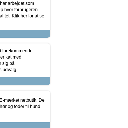
 har arbejdet som
op hvor forbrugeren
itet. Klik her for at se
est forekommende
ler kat med
r sig på
s udvalg.
E-mærket netbutik. De
hør og foder til hund