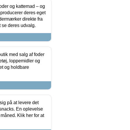
foder og kattemad – og
 producerer deres eget
dermærker direkte fra
t se deres udvalg.
utik med salg af foder
etøj, loppemidler og
tet og holdbare
sig på at levere det
 snacks. En oplevelse
 måned. Klik her for at