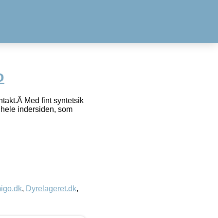
o
takt.Â Med fint syntetsik
 hele indersiden, som
igo.dk
,
Dyrelageret.dk
,