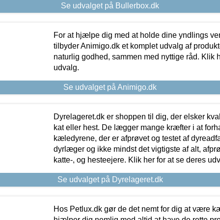
Se udvalget på Bullerbox.dk
For at hjælpe dig med at holde dine yndlings v
tilbyder Animigo.dk et komplet udvalg af produkte
naturlig godhed, sammen med nyttige råd. Klik he
udvalg.
Se udvalget på Animigo.dk
Dyrelageret.dk er shoppen til dig, der elsker kvali
kat eller hest. De lægger mange kræfter i at forha
kæledyrene, der er afprøvet og testet af dyreadf
dyrlæger og ikke mindst det vigtigste af alt, afpr
katte-, og hesteejere. Klik her for at se deres udv
Se udvalget på Dyrelageret.dk
Hos Petlux.dk gør de det nemt for dig at være k
hjælper dig nemlig med altid at have de rette pr