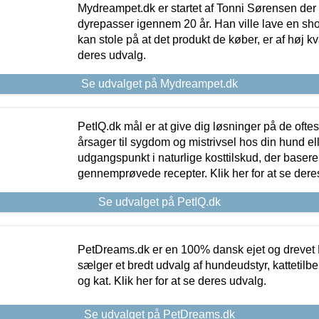
Mydreampet.dk er startet af Tonni Sørensen der
dyrepasser igennem 20 år. Han ville lave en sh
kan stole på at det produkt de køber, er af høj kval
deres udvalg.
Se udvalget på Mydreampet.dk
PetIQ.dk mål er at give dig løsninger på de oft
årsager til sygdom og mistrivsel hos din hund el
udgangspunkt i naturlige kosttilskud, der basere
gennemprøvede recepter. Klik her for at se dere
Se udvalget på PetIQ.dk
PetDreams.dk er en 100% dansk ejet og drevet 
sælger et bredt udvalg af hundeudstyr, kattetilbe
og kat. Klik her for at se deres udvalg.
Se udvalget på PetDreams.dk