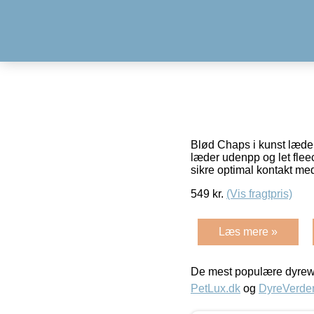
Blød Chaps i kunst læder
læder udenpp og let flee
sikre optimal kontakt m
549
kr.
(Vis fragtpris)
Læs mere »
De mest populære dyrewe
PetLux.dk
og
DyreVerde