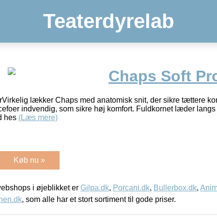
Teaterdyrelab
Chaps Soft Pr
Virkelig lækker Chaps med anatomisk snit, der sikre tættere kon
cefoer indvendig, som sikre høj komfort. Fuldkornet læder langs
ed hes
(Læs mere)
Køb nu »
bshops i øjeblikket er
Gilpa.dk
,
Porcani.dk
,
Bullerbox.dk
,
Anim
nen.dk
, som alle har et stort sortiment til gode priser.