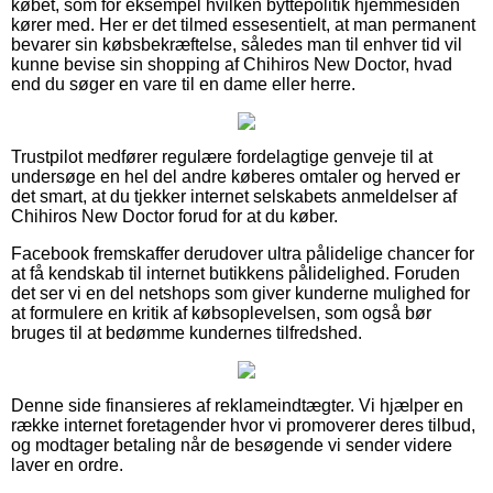
købet, som for eksempel hvilken byttepolitik hjemmesiden
kører med. Her er det tilmed essesentielt, at man permanent
bevarer sin købsbekræftelse, således man til enhver tid vil
kunne bevise sin shopping af Chihiros New Doctor, hvad
end du søger en vare til en dame eller herre.
Trustpilot medfører regulære fordelagtige genveje til at
undersøge en hel del andre køberes omtaler og herved er
det smart, at du tjekker internet selskabets anmeldelser af
Chihiros New Doctor forud for at du køber.
Facebook fremskaffer derudover ultra pålidelige chancer for
at få kendskab til internet butikkens pålidelighed. Foruden
det ser vi en del netshops som giver kunderne mulighed for
at formulere en kritik af købsoplevelsen, som også bør
bruges til at bedømme kundernes tilfredshed.
Denne side finansieres af reklameindtægter. Vi hjælper en
række internet foretagender hvor vi promoverer deres tilbud,
og modtager betaling når de besøgende vi sender videre
laver en ordre.