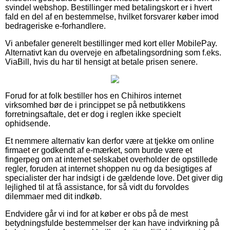
svindel webshop. Bestillinger med betalingskort er i hvert
fald en del af en bestemmelse, hvilket forsvarer køber imod
bedrageriske e-forhandlere.
Vi anbefaler generelt bestillinger med kort eller MobilePay.
Alternativt kan du overveje en afbetalingsordning som f.eks.
ViaBill, hvis du har til hensigt at betale prisen senere.
Forud for at folk bestiller hos en Chihiros internet
virksomhed bør de i princippet se på netbutikkens
forretningsaftale, det er dog i reglen ikke specielt
ophidsende.
Et nemmere alternativ kan derfor være at tjekke om online
firmaet er godkendt af e-mærket, som burde være et
fingerpeg om at internet selskabet overholder de opstillede
regler, foruden at internet shoppen nu og da besigtiges af
specialister der har indsigt i de gældende love. Det giver dig
lejlighed til at få assistance, for så vidt du forvoldes
dilemmaer med dit indkøb.
Endvidere går vi ind for at køber er obs på de mest
betydningsfulde bestemmelser der kan have indvirkning på