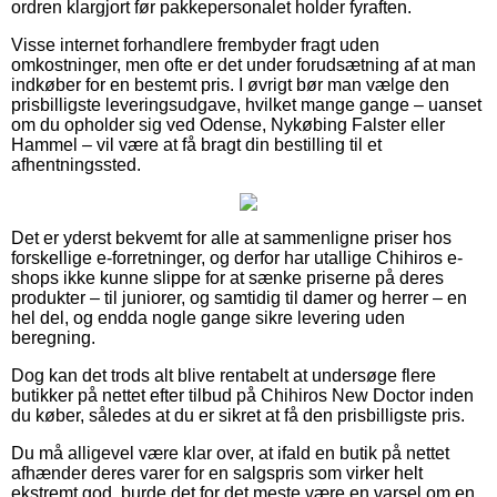
ordren klargjort før pakkepersonalet holder fyraften.
Visse internet forhandlere frembyder fragt uden
omkostninger, men ofte er det under forudsætning af at man
indkøber for en bestemt pris. I øvrigt bør man vælge den
prisbilligste leveringsudgave, hvilket mange gange – uanset
om du opholder sig ved Odense, Nykøbing Falster eller
Hammel – vil være at få bragt din bestilling til et
afhentningssted.
Det er yderst bekvemt for alle at sammenligne priser hos
forskellige e-forretninger, og derfor har utallige Chihiros e-
shops ikke kunne slippe for at sænke priserne på deres
produkter – til juniorer, og samtidig til damer og herrer – en
hel del, og endda nogle gange sikre levering uden
beregning.
Dog kan det trods alt blive rentabelt at undersøge flere
butikker på nettet efter tilbud på Chihiros New Doctor inden
du køber, således at du er sikret at få den prisbilligste pris.
Du må alligevel være klar over, at ifald en butik på nettet
afhænder deres varer for en salgspris som virker helt
ekstremt god, burde det for det meste være en varsel om en