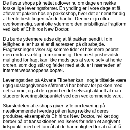
De fleste shops på nettet udlover nu om dage en række
forskellige leveringsformer. En yndling er i vore dage at få
afleveret pakken hos en pakkeshop, hvor det er nemt for dig
at hente bestillingen når du har tid. Denne er jo ultra
overkommelig, samt ofte ydermere den prisbilligste fragtform
ved køb af Chihiros New Doctor.
Du burde ydermere udse dig at få pakken sendt til din
lejlighed eller hus eller til adressen på dit arbejde.
Fragtløsningen viser sig somme tider et hak mere pebret,
men endda vældig fremkommelig. Den mest prisbevidste
mulighed for fragt kan ikke modsiges at være selv at hente
ordren, som dog står og falder med at du er i nærheden af
internet webshoppens bopæl.
Leveringstiden på Akvarie Tilbehør kan i nogle tilfælde være
rigtig udslagsgivende såfremt vi har behov for pakken med
det samme, og af den grund er det selvsagt aktuelt at man
studerer leveringstidspunktet ved den vedkommende vare.
Størstedelen af e-shops giver løfte om levering på
næstkommende hverdag på en lang række af deres
produkter, eksempelvis Chihiros New Doctor, hvilket dog
beroer på at transaktionen realiseres forinden et angivent
tidspunkt, med det formål at de har mulighed for at nå at få