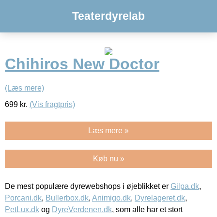
Teaterdyrelab
Chihiros New Doctor
(Læs mere)
699
kr.
(Vis fragtpris)
Læs mere »
Køb nu »
De mest populære dyrewebshops i øjeblikket er
Gilpa.dk
,
Porcani.dk
,
Bullerbox.dk
,
Animigo.dk
,
Dyrelageret.dk
,
PetLux.dk
og
DyreVerdenen.dk
, som alle har et stort