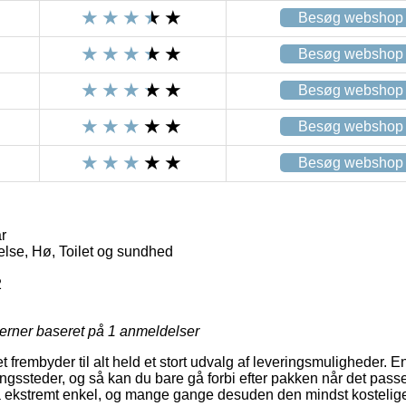
Besøg webshop
Besøg webshop
Besøg webshop
Besøg webshop
Besøg webshop
r
lse, Hø, Toilet og sundhed
2
jerner baseret på
1
anmeldelser
t frembyder til alt held et stort udvalg af leveringsmuligheder. 
ngssteder, og så kan du bare gå forbi efter pakken når det passe
 ekstremt enkel, og mange gange desuden den mindst kostelige f