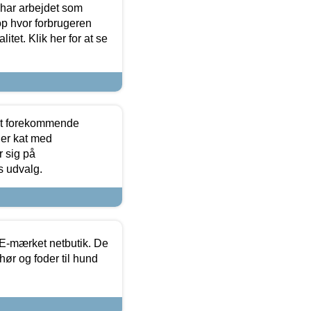
 har arbejdet som
op hvor forbrugeren
itet. Klik her for at se
est forekommende
ler kat med
r sig på
s udvalg.
E-mærket netbutik. De
hør og foder til hund