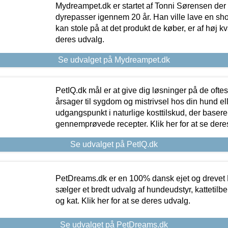
Mydreampet.dk er startet af Tonni Sørensen der
dyrepasser igennem 20 år. Han ville lave en sh
kan stole på at det produkt de køber, er af høj kval
deres udvalg.
Se udvalget på Mydreampet.dk
PetIQ.dk mål er at give dig løsninger på de oft
årsager til sygdom og mistrivsel hos din hund el
udgangspunkt i naturlige kosttilskud, der basere
gennemprøvede recepter. Klik her for at se dere
Se udvalget på PetIQ.dk
PetDreams.dk er en 100% dansk ejet og drevet 
sælger et bredt udvalg af hundeudstyr, kattetilbe
og kat. Klik her for at se deres udvalg.
Se udvalget på PetDreams.dk