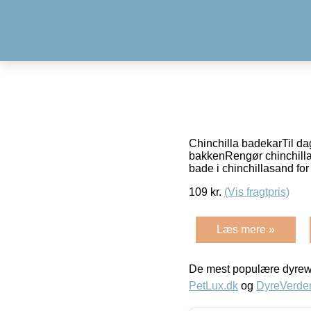
Chinchilla badekarTil da
bakkenRengør chinchilla
bade i chinchillasand fo
109
kr.
(Vis fragtpris)
Læs mere »
De mest populære dyrewe
PetLux.dk
og
DyreVerde