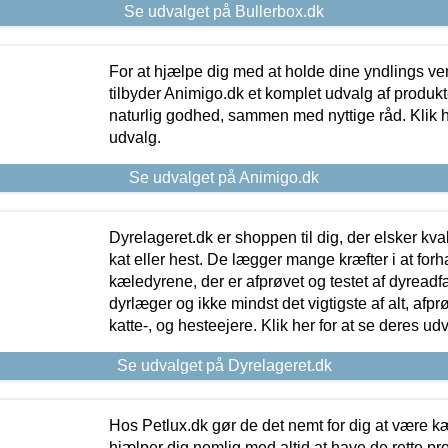
Se udvalget på Bullerbox.dk
For at hjælpe dig med at holde dine yndlings v
tilbyder Animigo.dk et komplet udvalg af produkte
naturlig godhed, sammen med nyttige råd. Klik he
udvalg.
Se udvalget på Animigo.dk
Dyrelageret.dk er shoppen til dig, der elsker kvali
kat eller hest. De lægger mange kræfter i at forha
kæledyrene, der er afprøvet og testet af dyreadf
dyrlæger og ikke mindst det vigtigste af alt, afpr
katte-, og hesteejere. Klik her for at se deres udv
Se udvalget på Dyrelageret.dk
Hos Petlux.dk gør de det nemt for dig at være k
hjælper dig nemlig med altid at have de rette pr