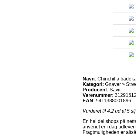
Navn:
Chinchilla badeka
Kategori:
Gnaver > Strøe
Producent:
Savic
Varenummer:
3129151
EAN:
5411388001896
Vurderet til
4.2
ud af 5 st
En hel del shops på nette
anvendt er i dag udleveri
Fragtmuligheden er altså