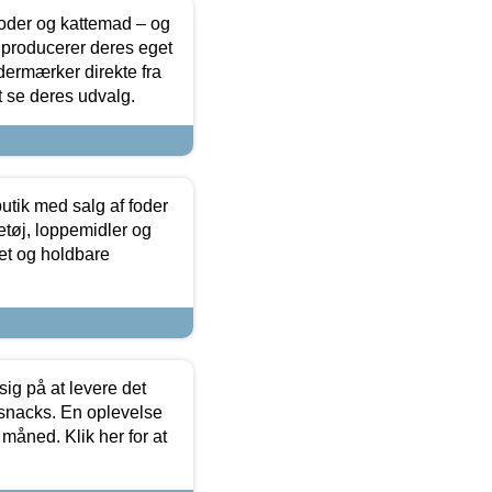
foder og kattemad – og
 producerer deres eget
dermærker direkte fra
t se deres udvalg.
utik med salg af foder
etøj, loppemidler og
tet og holdbare
sig på at levere det
 snacks. En oplevelse
 måned. Klik her for at