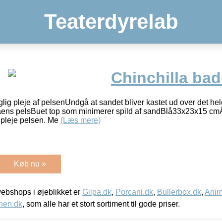
Teaterdyrelab
Chinchilla bad
glig pleje af pelsenUndgå at sandet bliver kastet ud over det he
ens pelsBuet top som minimerer spild af sandBlå33x23x15 cmÂ
r pleje pelsen. Me
(Læs mere)
Køb nu »
bshops i øjeblikket er
Gilpa.dk
,
Porcani.dk
,
Bullerbox.dk
,
Anim
nen.dk
, som alle har et stort sortiment til gode priser.