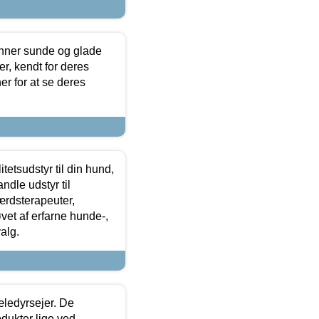
enner sunde og glade
r, kendt for deres
r for at se deres
tetsudstyr til din hund,
ndle udstyr til
ærdsterapeuter,
øvet af erfarne hunde-,
alg.
æledyrsejer. De
odukter lige ved