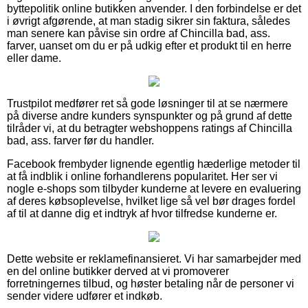
byttepolitik online butikken anvender. I den forbindelse er det
i øvrigt afgørende, at man stadig sikrer sin faktura, således
man senere kan påvise sin ordre af Chincilla bad, ass.
farver, uanset om du er på udkig efter et produkt til en herre
eller dame.
Trustpilot medfører ret så gode løsninger til at se nærmere
på diverse andre kunders synspunkter og på grund af dette
tilråder vi, at du betragter webshoppens ratings af Chincilla
bad, ass. farver før du handler.
Facebook frembyder lignende egentlig hæderlige metoder til
at få indblik i online forhandlerens popularitet. Her ser vi
nogle e-shops som tilbyder kunderne at levere en evaluering
af deres købsoplevelse, hvilket lige så vel bør drages fordel
af til at danne dig et indtryk af hvor tilfredse kunderne er.
Dette website er reklamefinansieret. Vi har samarbejder med
en del online butikker derved at vi promoverer
forretningernes tilbud, og høster betaling når de personer vi
sender videre udfører et indkøb.