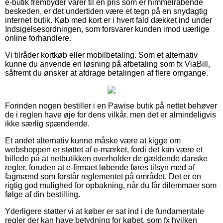
e-butik frembyder varer til en pris som er himmelråbende
beskeden, er det undertiden være et tegn på en snydagtig
internet butik. Køb med kort er i hvert fald dækket ind under
Indsigelsesordningen, som forsvarer kunden imod uærlige
online forhandlere.
Vi tilråder kortkøb eller mobilbetaling. Som et alternativ
kunne du anvende en løsning på afbetaling som fx ViaBill,
såfremt du ønsker at afdrage betalingen af flere omgange.
Forinden nogen bestiller i en Pawise butik på nettet behøver
de i reglen have øje for dens vilkår, men det er almindeligvis
ikke særlig spændende.
Et andet alternativ kunne måske være at kigge om
webshoppen er støttet af e-mærket, fordi det kan være et
billede på at netbutikken overholder de gældende danske
regler, foruden at e-firmaet løbende føres tilsyn med af
fagmænd som forstår reglementet på området. Det er en
rigtig god mulighed for opbakning, når du får dilemmaer som
følge af din bestilling.
Yderligere støtter vi at køber er sat ind i de fundamentale
regler der kan have betydning for købet, som fx hvilken