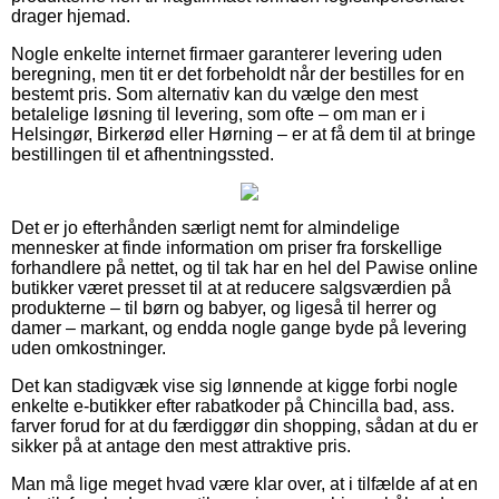
drager hjemad.
Nogle enkelte internet firmaer garanterer levering uden
beregning, men tit er det forbeholdt når der bestilles for en
bestemt pris. Som alternativ kan du vælge den mest
betalelige løsning til levering, som ofte – om man er i
Helsingør, Birkerød eller Hørning – er at få dem til at bringe
bestillingen til et afhentningssted.
Det er jo efterhånden særligt nemt for almindelige
mennesker at finde information om priser fra forskellige
forhandlere på nettet, og til tak har en hel del Pawise online
butikker været presset til at at reducere salgsværdien på
produkterne – til børn og babyer, og ligeså til herrer og
damer – markant, og endda nogle gange byde på levering
uden omkostninger.
Det kan stadigvæk vise sig lønnende at kigge forbi nogle
enkelte e-butikker efter rabatkoder på Chincilla bad, ass.
farver forud for at du færdiggør din shopping, sådan at du er
sikker på at antage den mest attraktive pris.
Man må lige meget hvad være klar over, at i tilfælde af at en