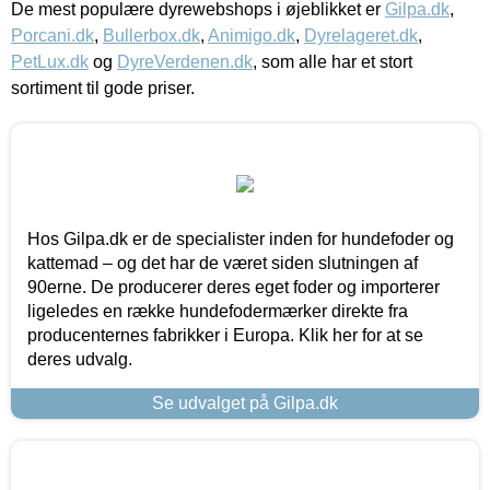
De mest populære dyrewebshops i øjeblikket er
Gilpa.dk
,
Porcani.dk
,
Bullerbox.dk
,
Animigo.dk
,
Dyrelageret.dk
,
PetLux.dk
og
DyreVerdenen.dk
, som alle har et stort
sortiment til gode priser.
Hos Gilpa.dk er de specialister inden for hundefoder og
kattemad – og det har de været siden slutningen af
90erne. De producerer deres eget foder og importerer
ligeledes en række hundefodermærker direkte fra
producenternes fabrikker i Europa. Klik her for at se
deres udvalg.
Se udvalget på Gilpa.dk