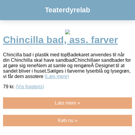
Teaterdyrelab
Chincilla bad, ass. farver
Chincilla bad i plastik med topBadekaret anvendes til når
din Chinchilla skal have sandbadChinchillaer sandbader for
at gøre sig reneNem at samle og rengøreÂ Designet til at
sandet bliver i huset.Sælges i farverne lyserblå og lysegrøn,
vi får dem assotere
(Læs mere)
79
kr.
(Vis fragtpris)
Læs mere »
Køb nu »