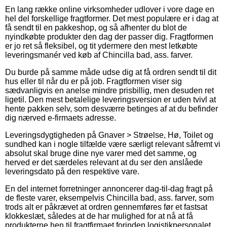
En lang række online virksomheder udlover i vore dage en
hel del forskellige fragtformer. Det mest populære er i dag at
få sendt til en pakkeshop, og så afhenter du blot de
nyindkøbte produkter den dag der passer dig. Fragtformen
er jo ret så fleksibel, og tit ydermere den mest letkøbte
leveringsmanér ved køb af Chincilla bad, ass. farver.
Du burde på samme måde udse dig at få ordren sendt til dit
hus eller til når du er på job. Fragtformen viser sig
sædvanligvis en anelse mindre prisbillig, men desuden ret
ligetil. Den mest betalelige leveringsversion er uden tvivl at
hente pakken selv, som desværre betinges af at du befinder
dig nærved e-firmaets adresse.
Leveringsdygtigheden på Gnaver > Strøelse, Hø, Toilet og
sundhed kan i nogle tilfælde være særligt relevant såfremt vi
absolut skal bruge dine nye varer med det samme, og
herved er det særdeles relevant at du ser den anslåede
leveringsdato på den respektive vare.
En del internet forretninger annoncerer dag-til-dag fragt på
de fleste varer, eksempelvis Chincilla bad, ass. farver, som
trods alt er påkrævet at ordren gennemføres før et fastsat
klokkeslæt, således at de har mulighed for at nå at få
produkterne hen til fragtfirmaet forinden logistikpersonalet