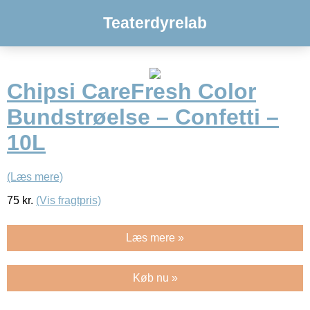
Teaterdyrelab
Chipsi CareFresh Color
Bundstrøelse – Confetti –
10L
(Læs mere)
75
kr.
(Vis fragtpris)
Læs mere »
Køb nu »