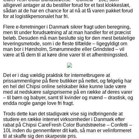
alligevel antager at du bestiller forud for et fast klokkeslæt,
sådan at de har en chance for at nå at få varen pakket forud
for at logistikpersonalet har fri.
Flere e-forretninger i Danmark sikrer fragt uden beregning,
men tit under forudsætning af at man handler for et præcist
beløb. Desuden må man beslutte sig for den mest betalelige
leveringsmetode, som i de fleste tilfælde – ligegyldigt om
man bor i Hørsholm, Smørumnedre eller Grindsted – vil
være at få dem til at køre dine varer til et afhentningssted.
Det er i dag vældig praktisk for internetbrugere at
prissammenligne på flere butikker på nettet, og følgelig har
en hel del Chipsi online selskaber ikke kunne lade være
med at nedskære salgspriserne på en række af deres varer
– til børn og babyer, samt til kvinder og mænd – drastisk, og
endda nogle gange love fri fragt.
Trods dette kan det stadigvæk vise sig indbringende at
studere en række internet virksomheder i Danmark efter
rabat på Chipsi CareFresh Color Bundstrøelse – Confetti –
10L inden du gennemfører dit køb, så man er velinformeret
til at skaffe sig den skarpeste pris.