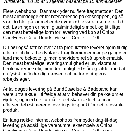
Vurderet til
4.8
ud af 5 stjerner baseret på
15
anmeldelser
Flere webshops i Danmark yder nu flere fragtmetoder. Den
mest almindelige er for nærværende pakkeshoppen, og så
skal du blot gå forbi efter de nyindkøbte varer når der er tid til
det. Løsningen er nemlig ualmindeligt simpel, og tit tillige
den mest betalelige form for levering ved køb af Chipsi
CareFresh Color Bundstrøelse – Confetti – 10L.
Du bør også tænke over at få produkterne leveret hjem til dig
eller ud til din arbejdsplads. Fragtformen er mange gange en
tand mere bekostelig, men endvidere ret så uproblematisk.
Den mest betalelige leveringsmulighed er utvivlsomt at
hente varerne selv, men den mulighed står og falder med at
du fysisk befinder dig nærved online forretningens
arbejdslager.
Antal dages levering på BundStrøelse & Badesand kan
være ultra aktuel i tilfælde af at vi behøver din pakke om et
øjeblik, og med det formål er det skam aktuelt at man
efterser det estimerede leveringstidspunkt for det relevante
produkt.
En lang række internet webshops frembyder dag-til-dag
levering på adskillige varenumre, eksempelvis Chipsi
CareFresh Color Bundstrøelse – Confetti – 10L, som