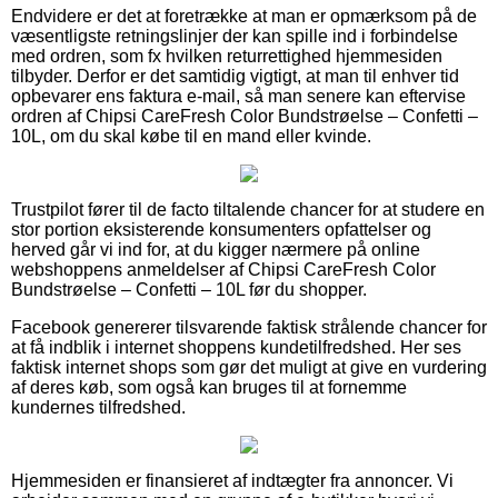
Endvidere er det at foretrække at man er opmærksom på de
væsentligste retningslinjer der kan spille ind i forbindelse
med ordren, som fx hvilken returrettighed hjemmesiden
tilbyder. Derfor er det samtidig vigtigt, at man til enhver tid
opbevarer ens faktura e-mail, så man senere kan eftervise
ordren af Chipsi CareFresh Color Bundstrøelse – Confetti –
10L, om du skal købe til en mand eller kvinde.
Trustpilot fører til de facto tiltalende chancer for at studere en
stor portion eksisterende konsumenters opfattelser og
herved går vi ind for, at du kigger nærmere på online
webshoppens anmeldelser af Chipsi CareFresh Color
Bundstrøelse – Confetti – 10L før du shopper.
Facebook genererer tilsvarende faktisk strålende chancer for
at få indblik i internet shoppens kundetilfredshed. Her ses
faktisk internet shops som gør det muligt at give en vurdering
af deres køb, som også kan bruges til at fornemme
kundernes tilfredshed.
Hjemmesiden er finansieret af indtægter fra annoncer. Vi