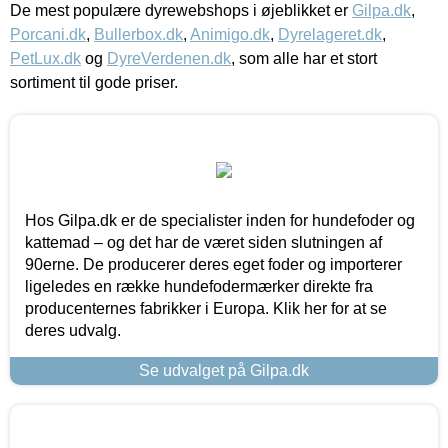
De mest populære dyrewebshops i øjeblikket er
Gilpa.dk
,
Porcani.dk
,
Bullerbox.dk
,
Animigo.dk
,
Dyrelageret.dk
,
PetLux.dk
og
DyreVerdenen.dk
, som alle har et stort
sortiment til gode priser.
Hos Gilpa.dk er de specialister inden for hundefoder og
kattemad – og det har de været siden slutningen af
90erne. De producerer deres eget foder og importerer
ligeledes en række hundefodermærker direkte fra
producenternes fabrikker i Europa. Klik her for at se
deres udvalg.
Se udvalget på Gilpa.dk