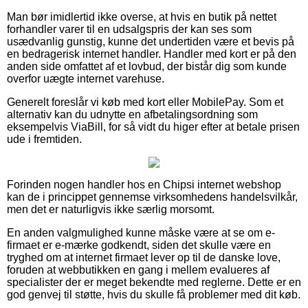
Man bør imidlertid ikke overse, at hvis en butik på nettet
forhandler varer til en udsalgspris der kan ses som
usædvanlig gunstig, kunne det undertiden være et bevis på
en bedragerisk internet handler. Handler med kort er på den
anden side omfattet af et lovbud, der bistår dig som kunde
overfor uægte internet varehuse.
Generelt foreslår vi køb med kort eller MobilePay. Som et
alternativ kan du udnytte en afbetalingsordning som
eksempelvis ViaBill, for så vidt du higer efter at betale prisen
ude i fremtiden.
Forinden nogen handler hos en Chipsi internet webshop
kan de i princippet gennemse virksomhedens handelsvilkår,
men det er naturligvis ikke særlig morsomt.
En anden valgmulighed kunne måske være at se om e-
firmaet er e-mærke godkendt, siden det skulle være en
tryghed om at internet firmaet lever op til de danske love,
foruden at webbutikken en gang i mellem evalueres af
specialister der er meget bekendte med reglerne. Dette er en
god genvej til støtte, hvis du skulle få problemer med dit køb.