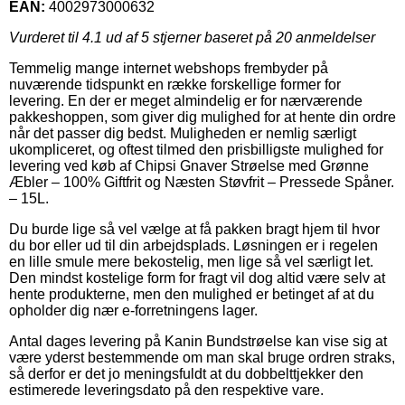
EAN:
4002973000632
Vurderet til
4.1
ud af 5 stjerner baseret på
20
anmeldelser
Temmelig mange internet webshops frembyder på
nuværende tidspunkt en række forskellige former for
levering. En der er meget almindelig er for nærværende
pakkeshoppen, som giver dig mulighed for at hente din ordre
når det passer dig bedst. Muligheden er nemlig særligt
ukompliceret, og oftest tilmed den prisbilligste mulighed for
levering ved køb af Chipsi Gnaver Strøelse med Grønne
Æbler – 100% Giftfrit og Næsten Støvfrit – Pressede Spåner.
– 15L.
Du burde lige så vel vælge at få pakken bragt hjem til hvor
du bor eller ud til din arbejdsplads. Løsningen er i regelen
en lille smule mere bekostelig, men lige så vel særligt let.
Den mindst kostelige form for fragt vil dog altid være selv at
hente produkterne, men den mulighed er betinget af at du
opholder dig nær e-forretningens lager.
Antal dages levering på Kanin Bundstrøelse kan vise sig at
være yderst bestemmende om man skal bruge ordren straks,
så derfor er det jo meningsfuldt at du dobbelttjekker den
estimerede leveringsdato på den respektive vare.