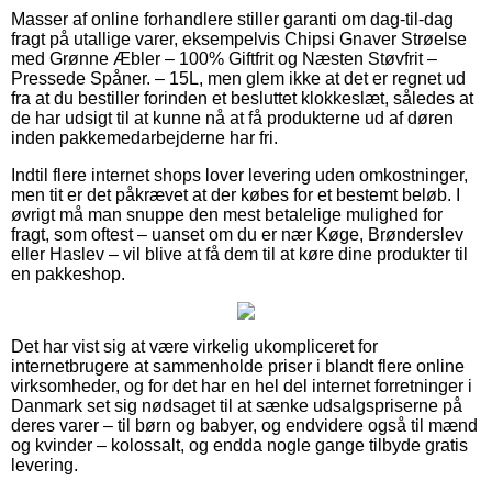
Masser af online forhandlere stiller garanti om dag-til-dag
fragt på utallige varer, eksempelvis Chipsi Gnaver Strøelse
med Grønne Æbler – 100% Giftfrit og Næsten Støvfrit –
Pressede Spåner. – 15L, men glem ikke at det er regnet ud
fra at du bestiller forinden et besluttet klokkeslæt, således at
de har udsigt til at kunne nå at få produkterne ud af døren
inden pakkemedarbejderne har fri.
Indtil flere internet shops lover levering uden omkostninger,
men tit er det påkrævet at der købes for et bestemt beløb. I
øvrigt må man snuppe den mest betalelige mulighed for
fragt, som oftest – uanset om du er nær Køge, Brønderslev
eller Haslev – vil blive at få dem til at køre dine produkter til
en pakkeshop.
Det har vist sig at være virkelig ukompliceret for
internetbrugere at sammenholde priser i blandt flere online
virksomheder, og for det har en hel del internet forretninger i
Danmark set sig nødsaget til at sænke udsalgspriserne på
deres varer – til børn og babyer, og endvidere også til mænd
og kvinder – kolossalt, og endda nogle gange tilbyde gratis
levering.