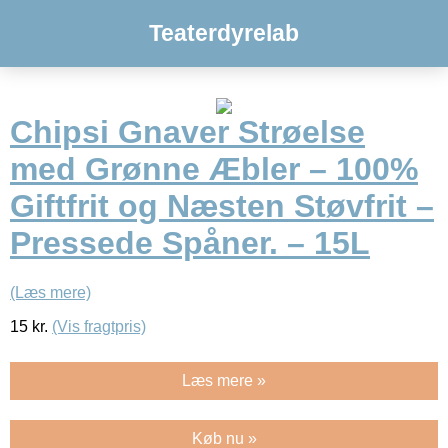
Teaterdyrelab
Chipsi Gnaver Strøelse
med Grønne Æbler – 100%
Giftfrit og Næsten Støvfrit –
Pressede Spåner. – 15L
(Læs mere)
15
kr.
(Vis fragtpris)
Læs mere »
Køb nu »