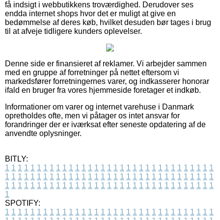
få indsigt i webbutikkens troværdighed. Derudover ses
endda internet shops hvor det er muligt at give en
bedømmelse af deres køb, hvilket desuden bør tages i brug
til at afveje tidligere kunders oplevelser.
Denne side er finansieret af reklamer. Vi arbejder sammen
med en gruppe af forretninger på nettet eftersom vi
markedsfører forretningernes varer, og indkasserer honorar
ifald en bruger fra vores hjemmeside foretager et indkøb.
Informationer om varer og internet varehuse i Danmark
opretholdes ofte, men vi påtager os intet ansvar for
forandringer der er iværksat efter seneste opdatering af de
anvendte oplysninger.
BITLY:
1
1
1
1
1
1
1
1
1
1
1
1
1
1
1
1
1
1
1
1
1
1
1
1
1
1
1
1
1
1
1
1
1
1
1
1
1
1
1
1
1
1
1
1
1
1
1
1
1
1
1
1
1
1
1
1
1
1
1
1
1
1
1
1
1
1
1
1
1
1
1
1
1
1
1
1
1
1
1
1
1
1
1
1
1
1
1
1
1
1
1
1
1
1
1
1
1
1
1
1
SPOTIFY:
1
1
1
1
1
1
1
1
1
1
1
1
1
1
1
1
1
1
1
1
1
1
1
1
1
1
1
1
1
1
1
1
1