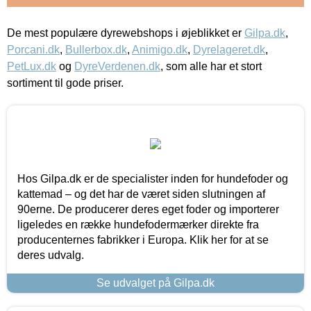
De mest populære dyrewebshops i øjeblikket er
Gilpa.dk
,
Porcani.dk
,
Bullerbox.dk
,
Animigo.dk
,
Dyrelageret.dk
,
PetLux.dk
og
DyreVerdenen.dk
, som alle har et stort
sortiment til gode priser.
Hos Gilpa.dk er de specialister inden for hundefoder og
kattemad – og det har de været siden slutningen af
90erne. De producerer deres eget foder og importerer
ligeledes en række hundefodermærker direkte fra
producenternes fabrikker i Europa. Klik her for at se
deres udvalg.
Se udvalget på Gilpa.dk