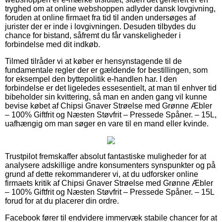
tryghed om at online webshoppen adlyder dansk lovgivning,
foruden at online firmaet fra tid til anden undersøges af
jurister der er inde i lovgivningen. Desuden tilbydes du
chance for bistand, såfremt du får vanskeligheder i
forbindelse med dit indkøb.
Tilmed tilråder vi at køber er hensynstagende til de
fundamentale regler der er gældende for bestillingen, som
for eksempel den byttepolitik e-handlen har. I den
forbindelse er det ligeledes essesentielt, at man til enhver tid
bibeholder sin kvittering, så man en anden gang vil kunne
bevise købet af Chipsi Gnaver Strøelse med Grønne Æbler
– 100% Giftfrit og Næsten Støvfrit – Pressede Spåner. – 15L,
uafhængig om man søger en vare til en mand eller kvinde.
Trustpilot fremskaffer absolut fantastiske muligheder for at
analysere adskillige andre konsumenters synspunkter og på
grund af dette rekommanderer vi, at du udforsker online
firmaets kritik af Chipsi Gnaver Strøelse med Grønne Æbler
– 100% Giftfrit og Næsten Støvfrit – Pressede Spåner. – 15L
forud for at du placerer din ordre.
Facebook fører til endvidere immervæk stabile chancer for at