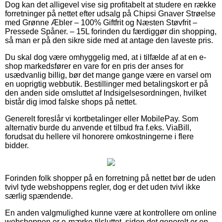
Dog kan det alligevel vise sig profitabelt at studere en række
forretninger på nettet efter udsalg på Chipsi Gnaver Strøelse
med Grønne Æbler – 100% Giftfrit og Næsten Støvfrit –
Pressede Spåner. – 15L forinden du færdiggør din shopping,
så man er på den sikre side med at antage den laveste pris.
Du skal dog være omhyggelig med, at i tilfælde af at en e-
shop markedsfører en vare for en pris der anses for
usædvanlig billig, bør det mange gange være en varsel om
en uoprigtig webbutik. Bestillinger med betalingskort er på
den anden side omsluttet af Indsigelsesordningen, hvilket
bistår dig imod falske shops på nettet.
Generelt foreslår vi kortbetalinger eller MobilePay. Som
alternativ burde du anvende et tilbud fra f.eks. ViaBill,
forudsat du hellere vil honorere omkostningerne i flere
bidder.
Forinden folk shopper på en forretning på nettet bør de uden
tvivl tyde webshoppens regler, dog er det uden tvivl ikke
særlig spændende.
En anden valgmulighed kunne være at kontrollere om online
webshoppen er e-mærke tilsluttet, siden det generelt er en