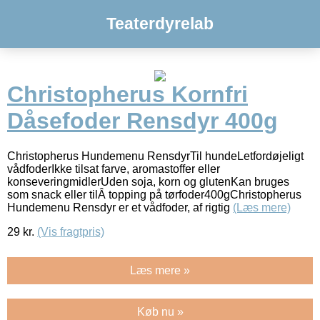
Teaterdyrelab
Christopherus Kornfri
Dåsefoder Rensdyr 400g
Christopherus Hundemenu RensdyrTil hundeLetfordøjeligt
vådfoderIkke tilsat farve, aromastoffer eller
konseveringmidlerUden soja, korn og glutenKan bruges
som snack eller tilÂ topping på tørfoder400gChristopherus
Hundemenu Rensdyr er et vådfoder, af rigtig
(Læs mere)
29
kr.
(Vis fragtpris)
Læs mere »
Køb nu »