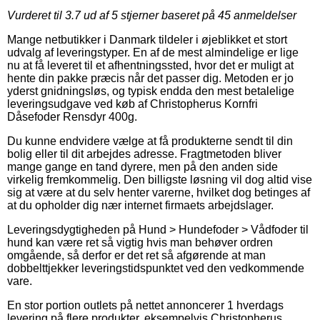
Vurderet til
3.7
ud af 5 stjerner baseret på
45
anmeldelser
Mange netbutikker i Danmark tildeler i øjeblikket et stort
udvalg af leveringstyper. En af de mest almindelige er lige
nu at få leveret til et afhentningssted, hvor det er muligt at
hente din pakke præcis når det passer dig. Metoden er jo
yderst gnidningsløs, og typisk endda den mest betalelige
leveringsudgave ved køb af Christopherus Kornfri
Dåsefoder Rensdyr 400g.
Du kunne endvidere vælge at få produkterne sendt til din
bolig eller til dit arbejdes adresse. Fragtmetoden bliver
mange gange en tand dyrere, men på den anden side
virkelig fremkommelig. Den billigste løsning vil dog altid vise
sig at være at du selv henter varerne, hvilket dog betinges af
at du opholder dig nær internet firmaets arbejdslager.
Leveringsdygtigheden på Hund > Hundefoder > Vådfoder til
hund kan være ret så vigtig hvis man behøver ordren
omgående, så derfor er det ret så afgørende at man
dobbelttjekker leveringstidspunktet ved den vedkommende
vare.
En stor portion outlets på nettet annoncerer 1 hverdags
levering på flere produkter, eksempelvis Christopherus