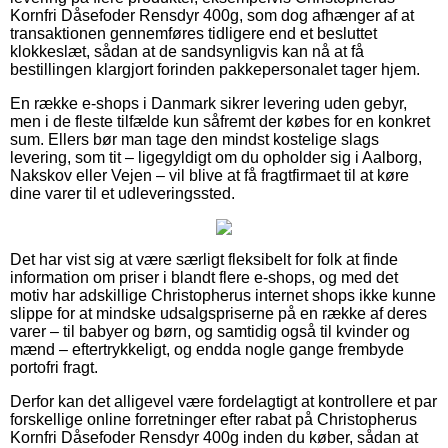
Kornfri Dåsefoder Rensdyr 400g, som dog afhænger af at
transaktionen gennemføres tidligere end et besluttet
klokkeslæt, sådan at de sandsynligvis kan nå at få
bestillingen klargjort forinden pakkepersonalet tager hjem.
En række e-shops i Danmark sikrer levering uden gebyr,
men i de fleste tilfælde kun såfremt der købes for en konkret
sum. Ellers bør man tage den mindst kostelige slags
levering, som tit – ligegyldigt om du opholder sig i Aalborg,
Nakskov eller Vejen – vil blive at få fragtfirmaet til at køre
dine varer til et udleveringssted.
Det har vist sig at være særligt fleksibelt for folk at finde
information om priser i blandt flere e-shops, og med det
motiv har adskillige Christopherus internet shops ikke kunne
slippe for at mindske udsalgspriserne på en række af deres
varer – til babyer og børn, og samtidig også til kvinder og
mænd – eftertrykkeligt, og endda nogle gange frembyde
portofri fragt.
Derfor kan det alligevel være fordelagtigt at kontrollere et par
forskellige online forretninger efter rabat på Christopherus
Kornfri Dåsefoder Rensdyr 400g inden du køber, sådan at