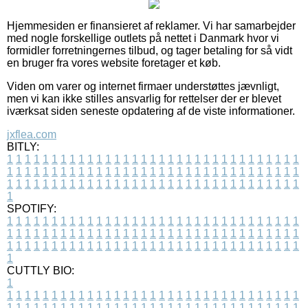
Hjemmesiden er finansieret af reklamer. Vi har samarbejder
med nogle forskellige outlets på nettet i Danmark hvor vi
formidler forretningernes tilbud, og tager betaling for så vidt
en bruger fra vores website foretager et køb.
Viden om varer og internet firmaer understøttes jævnligt,
men vi kan ikke stilles ansvarlig for rettelser der er blevet
iværksat siden seneste opdatering af de viste informationer.
jxflea.com
BITLY:
1
1
1
1
1
1
1
1
1
1
1
1
1
1
1
1
1
1
1
1
1
1
1
1
1
1
1
1
1
1
1
1
1
1
1
1
1
1
1
1
1
1
1
1
1
1
1
1
1
1
1
1
1
1
1
1
1
1
1
1
1
1
1
1
1
1
1
1
1
1
1
1
1
1
1
1
1
1
1
1
1
1
1
1
1
1
1
1
1
1
1
1
1
1
1
1
1
1
1
1
SPOTIFY:
1
1
1
1
1
1
1
1
1
1
1
1
1
1
1
1
1
1
1
1
1
1
1
1
1
1
1
1
1
1
1
1
1
1
1
1
1
1
1
1
1
1
1
1
1
1
1
1
1
1
1
1
1
1
1
1
1
1
1
1
1
1
1
1
1
1
1
1
1
1
1
1
1
1
1
1
1
1
1
1
1
1
1
1
1
1
1
1
1
1
1
1
1
1
1
1
1
1
1
1
CUTTLY BIO:
1
1
1
1
1
1
1
1
1
1
1
1
1
1
1
1
1
1
1
1
1
1
1
1
1
1
1
1
1
1
1
1
1
1
1
1
1
1
1
1
1
1
1
1
1
1
1
1
1
1
1
1
1
1
1
1
1
1
1
1
1
1
1
1
1
1
1