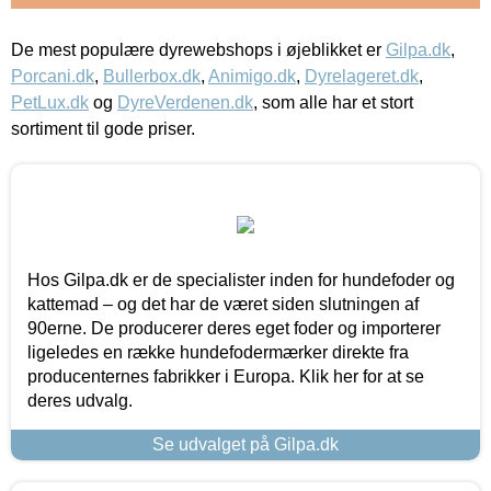
De mest populære dyrewebshops i øjeblikket er
Gilpa.dk
,
Porcani.dk
,
Bullerbox.dk
,
Animigo.dk
,
Dyrelageret.dk
,
PetLux.dk
og
DyreVerdenen.dk
, som alle har et stort
sortiment til gode priser.
Hos Gilpa.dk er de specialister inden for hundefoder og
kattemad – og det har de været siden slutningen af
90erne. De producerer deres eget foder og importerer
ligeledes en række hundefodermærker direkte fra
producenternes fabrikker i Europa. Klik her for at se
deres udvalg.
Se udvalget på Gilpa.dk