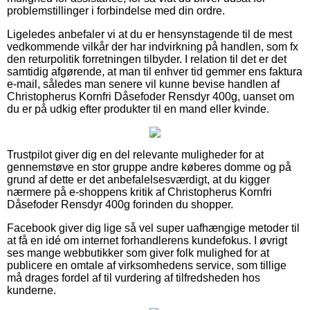
problemstillinger i forbindelse med din ordre.
Ligeledes anbefaler vi at du er hensynstagende til de mest
vedkommende vilkår der har indvirkning på handlen, som fx
den returpolitik forretningen tilbyder. I relation til det er det
samtidig afgørende, at man til enhver tid gemmer ens faktura
e-mail, således man senere vil kunne bevise handlen af
Christopherus Kornfri Dåsefoder Rensdyr 400g, uanset om
du er på udkig efter produkter til en mand eller kvinde.
Trustpilot giver dig en del relevante muligheder for at
gennemstøve en stor gruppe andre køberes domme og på
grund af dette er det anbefalelsesværdigt, at du kigger
nærmere på e-shoppens kritik af Christopherus Kornfri
Dåsefoder Rensdyr 400g forinden du shopper.
Facebook giver dig lige så vel super uafhængige metoder til
at få en idé om internet forhandlerens kundefokus. I øvrigt
ses mange webbutikker som giver folk mulighed for at
publicere en omtale af virksomhedens service, som tillige
må drages fordel af til vurdering af tilfredsheden hos
kunderne.