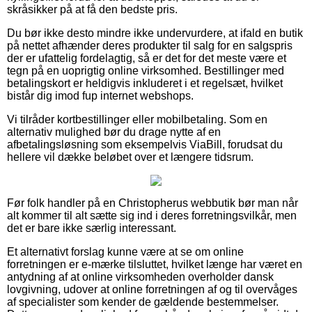
skråsikker på at få den bedste pris.
Du bør ikke desto mindre ikke undervurdere, at ifald en butik
på nettet afhænder deres produkter til salg for en salgspris
der er ufattelig fordelagtig, så er det for det meste være et
tegn på en uoprigtig online virksomhed. Bestillinger med
betalingskort er heldigvis inkluderet i et regelsæt, hvilket
bistår dig imod fup internet webshops.
Vi tilråder kortbestillinger eller mobilbetaling. Som en
alternativ mulighed bør du drage nytte af en
afbetalingsløsning som eksempelvis ViaBill, forudsat du
hellere vil dække beløbet over et længere tidsrum.
Før folk handler på en Christopherus webbutik bør man når
alt kommer til alt sætte sig ind i deres forretningsvilkår, men
det er bare ikke særlig interessant.
Et alternativt forslag kunne være at se om online
forretningen er e-mærke tilsluttet, hvilket længe har været en
antydning af at online virksomheden overholder dansk
lovgivning, udover at online forretningen af og til overvåges
af specialister som kender de gældende bestemmelser.