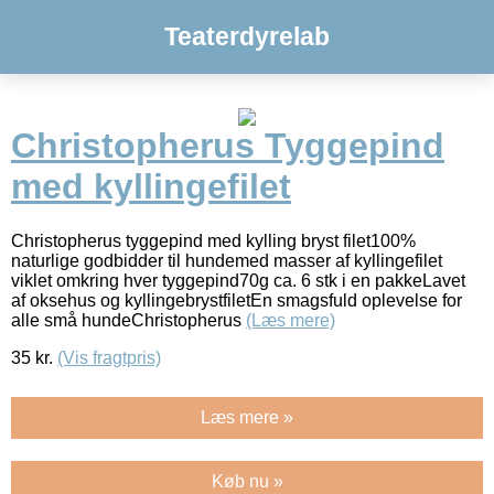
Teaterdyrelab
Christopherus Tyggepind
med kyllingefilet
Christopherus tyggepind med kylling bryst filet100%
naturlige godbidder til hundemed masser af kyllingefilet
viklet omkring hver tyggepind70g ca. 6 stk i en pakkeLavet
af oksehus og kyllingebrystfiletEn smagsfuld oplevelse for
alle små hundeChristopherus
(Læs mere)
35
kr.
(Vis fragtpris)
Læs mere »
Køb nu »