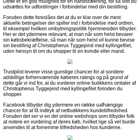
Dette er en god mulighed for en håndsrækning, for så vidt du
udsættes for udfordringer i forbindelse med din bestilling.
Foruden dette foreslåes det at du er klar over de mest
aktuelle betingelser der spiller ind i forbindelse med ordren,
til eksempel hvilken ombytningspolitik hjemmesiden tilbyder.
Her er det ydermere relevant, at man når som helst bevarer
sin købsbekræftelse, så man når som helst vil kunne bevise
sin bestilling af Christopherus Tyggepind med kyllingefilet,
uden hensyn til om du shopper til en kvinde eller mand.
Trustpilot leverer visse gunstige chancer for at sondere
adskillige forhenværende køberes ratings og på grund af
dette går vi ind for, at du vurderer online butikkens omtaler af
Christopherus Tyggepind med kyllingefilet forinden du
shopper.
Facebook tilbyder dig ydermere en række uafhængige
chancer for at få indtryk af netbutikkens kundetilfredshed.
Foruden det ser vi en del online webshops som tilbyder folk
at notere en vurdering af deres køb, hvilket lige så vel burde
anvendes til at fornemme tilfredsheden hos kunderne.