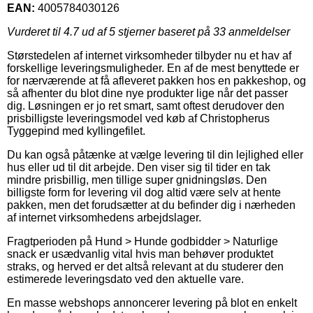
EAN:
4005784030126
Vurderet til
4.7
ud af 5 stjerner baseret på
33
anmeldelser
Størstedelen af internet virksomheder tilbyder nu et hav af
forskellige leveringsmuligheder. En af de mest benyttede er
for nærværende at få afleveret pakken hos en pakkeshop, og
så afhenter du blot dine nye produkter lige når det passer
dig. Løsningen er jo ret smart, samt oftest derudover den
prisbilligste leveringsmodel ved køb af Christopherus
Tyggepind med kyllingefilet.
Du kan også påtænke at vælge levering til din lejlighed eller
hus eller ud til dit arbejde. Den viser sig til tider en tak
mindre prisbillig, men tillige super gnidningsløs. Den
billigste form for levering vil dog altid være selv at hente
pakken, men det forudsætter at du befinder dig i nærheden
af internet virksomhedens arbejdslager.
Fragtperioden på Hund > Hunde godbidder > Naturlige
snack er usædvanlig vital hvis man behøver produktet
straks, og herved er det altså relevant at du studerer den
estimerede leveringsdato ved den aktuelle vare.
En masse webshops annoncerer levering på blot en enkelt