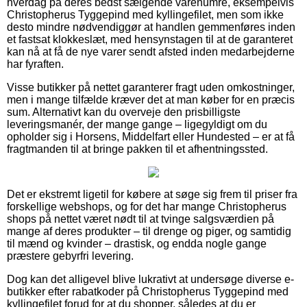
hverdag på deres bedst sælgende varenumre, eksempelvis
Christopherus Tyggepind med kyllingefilet, men som ikke
desto mindre nødvendiggør at handlen gemmenføres inden
et fastsat klokkeslæt, med hensynstagen til at de garanteret
kan nå at få de nye varer sendt afsted inden medarbejderne
har fyraften.
Visse butikker på nettet garanterer fragt uden omkostninger,
men i mange tilfælde kræver det at man køber for en præcis
sum. Alternativt kan du overveje den prisbilligste
leveringsmanér, der mange gange – ligegyldigt om du
opholder sig i Horsens, Middelfart eller Hundested – er at få
fragtmanden til at bringe pakken til et afhentningssted.
Det er ekstremt ligetil for købere at søge sig frem til priser fra
forskellige webshops, og for det har mange Christopherus
shops på nettet været nødt til at tvinge salgsværdien på
mange af deres produkter – til drenge og piger, og samtidig
til mænd og kvinder – drastisk, og endda nogle gange
præstere gebyrfri levering.
Dog kan det alligevel blive lukrativt at undersøge diverse e-
butikker efter rabatkoder på Christopherus Tyggepind med
kyllingefilet forud for at du shopper, således at du er