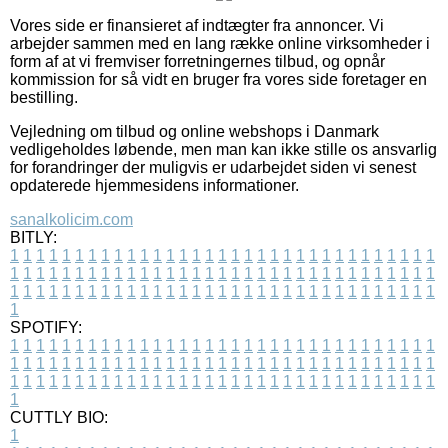
Vores side er finansieret af indtægter fra annoncer. Vi
arbejder sammen med en lang række online virksomheder i
form af at vi fremviser forretningernes tilbud, og opnår
kommission for så vidt en bruger fra vores side foretager en
bestilling.
Vejledning om tilbud og online webshops i Danmark
vedligeholdes løbende, men man kan ikke stille os ansvarlig
for forandringer der muligvis er udarbejdet siden vi senest
opdaterede hjemmesidens informationer.
sanalkolicim.com
BITLY:
1
1
1
1
1
1
1
1
1
1
1
1
1
1
1
1
1
1
1
1
1
1
1
1
1
1
1
1
1
1
1
1
1
1
1
1
1
1
1
1
1
1
1
1
1
1
1
1
1
1
1
1
1
1
1
1
1
1
1
1
1
1
1
1
1
1
1
1
1
1
1
1
1
1
1
1
1
1
1
1
1
1
1
1
1
1
1
1
1
1
1
1
1
1
1
1
1
1
1
1
SPOTIFY:
1
1
1
1
1
1
1
1
1
1
1
1
1
1
1
1
1
1
1
1
1
1
1
1
1
1
1
1
1
1
1
1
1
1
1
1
1
1
1
1
1
1
1
1
1
1
1
1
1
1
1
1
1
1
1
1
1
1
1
1
1
1
1
1
1
1
1
1
1
1
1
1
1
1
1
1
1
1
1
1
1
1
1
1
1
1
1
1
1
1
1
1
1
1
1
1
1
1
1
1
CUTTLY BIO:
1