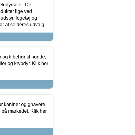
æledyrsejer. De
odukter lige ved
udstyr, legetøj og
 for at se deres udvalg.
og tilbehør til hunde,
ller og krybdyr. Klik her
or kaniner og gnavere
g på markedet. Klik her