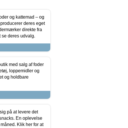
foder og kattemad – og
 producerer deres eget
dermærker direkte fra
t se deres udvalg.
utik med salg af foder
etøj, loppemidler og
tet og holdbare
sig på at levere det
 snacks. En oplevelse
 måned. Klik her for at