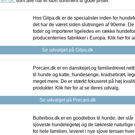
nen.dk
, som alle har et stort sortiment til gode priser.
Hos Gilpa.dk er de specialister inden for hunde
det har de været siden slutningen af 90erne. De
foder og importerer ligeledes en række hundefo
producenternes fabrikker i Europa. Klik her for a
Se udvalget på Gilpa.dk
Porcani.dk er en danskejet og familiedrevet netb
til hunde og katte, hundesenge, kradsebræt, leg
meget mere. De er stærkt fokuseret på høj kvali
produkter. Klik her for at se deres udvalg.
Se udvalget på Porcani.dk
Bullerbox.dk er en goodiebox til hunde, der slår 
sjoveste hundelegetøj og de lækreste naturlige
for hele familien, leveret i nye sjove temaer hver