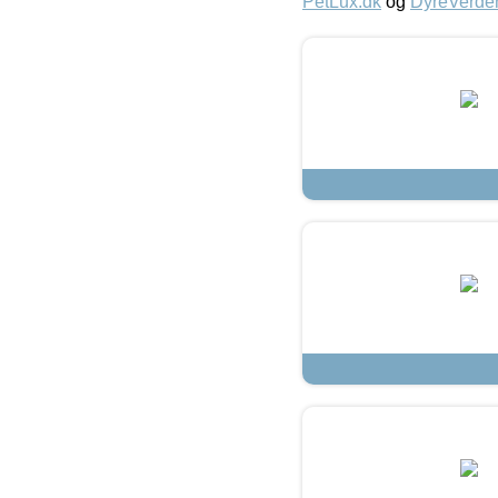
PetLux.dk
og
DyreVerde