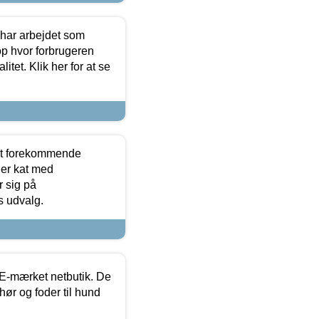
 har arbejdet som
op hvor forbrugeren
itet. Klik her for at se
est forekommende
ler kat med
r sig på
s udvalg.
E-mærket netbutik. De
hør og foder til hund