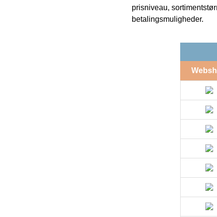
prisniveau, sortimentstø
betalingsmuligheder.
Websh