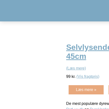
Selvlysend
45cm
(Læs mere)
99
kr.
(Vis fragtpris)
Læs mere »
De mest populære dyrewe