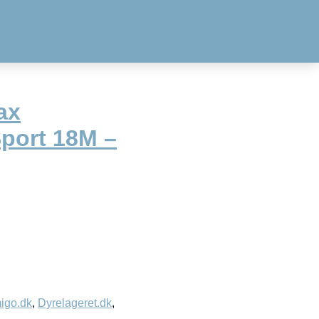
ax
port 18M –
igo.dk
,
Dyrelageret.dk
,