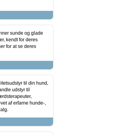
enner sunde og glade
r, kendt for deres
r for at se deres
tetsudstyr til din hund,
ndle udstyr til
ærdsterapeuter,
øvet af erfarne hunde-,
alg.