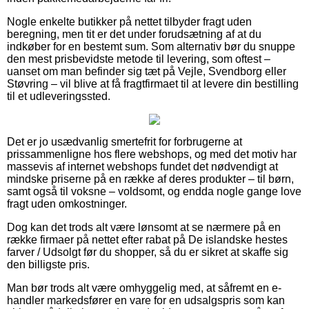
Nogle enkelte butikker på nettet tilbyder fragt uden
beregning, men tit er det under forudsætning af at du
indkøber for en bestemt sum. Som alternativ bør du snuppe
den mest prisbevidste metode til levering, som oftest –
uanset om man befinder sig tæt på Vejle, Svendborg eller
Støvring – vil blive at få fragtfirmaet til at levere din bestilling
til et udleveringssted.
Det er jo usædvanlig smertefrit for forbrugerne at
prissammenligne hos flere webshops, og med det motiv har
massevis af internet webshops fundet det nødvendigt at
mindske priserne på en række af deres produkter – til børn,
samt også til voksne – voldsomt, og endda nogle gange love
fragt uden omkostninger.
Dog kan det trods alt være lønsomt at se nærmere på en
række firmaer på nettet efter rabat på De islandske hestes
farver / Udsolgt før du shopper, så du er sikret at skaffe sig
den billigste pris.
Man bør trods alt være omhyggelig med, at såfremt en e-
handler markedsfører en vare for en udsalgspris som kan