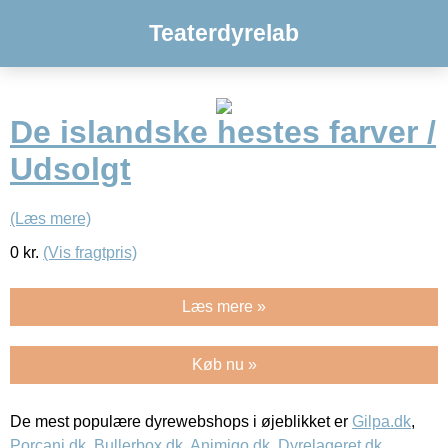
Teaterdyrelab
De islandske hestes farver /
Udsolgt
(Læs mere)
0
kr.
(Vis fragtpris)
Læs mere »
Køb nu »
De mest populære dyrewebshops i øjeblikket er
Gilpa.dk
,
Porcani.dk
,
Bullerbox.dk
,
Animigo.dk
,
Dyrelageret.dk
,