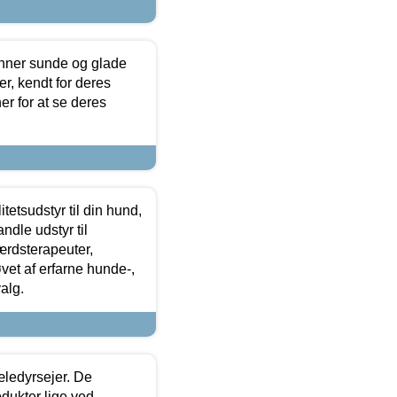
enner sunde og glade
r, kendt for deres
r for at se deres
tetsudstyr til din hund,
ndle udstyr til
ærdsterapeuter,
øvet af erfarne hunde-,
alg.
æledyrsejer. De
odukter lige ved