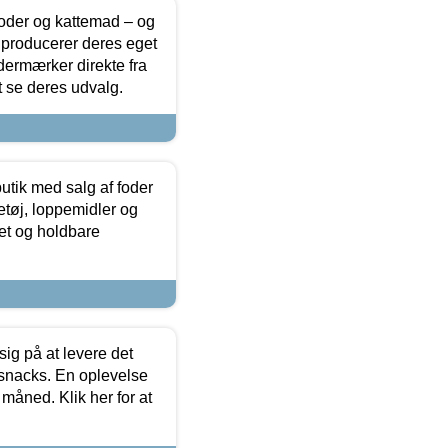
foder og kattemad – og
 producerer deres eget
dermærker direkte fra
t se deres udvalg.
utik med salg af foder
etøj, loppemidler og
tet og holdbare
sig på at levere det
 snacks. En oplevelse
 måned. Klik her for at