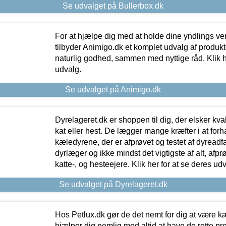
Se udvalget på Bullerbox.dk
For at hjælpe dig med at holde dine yndlings v
tilbyder Animigo.dk et komplet udvalg af produkte
naturlig godhed, sammen med nyttige råd. Klik he
udvalg.
Se udvalget på Animigo.dk
Dyrelageret.dk er shoppen til dig, der elsker kvali
kat eller hest. De lægger mange kræfter i at forha
kæledyrene, der er afprøvet og testet af dyreadf
dyrlæger og ikke mindst det vigtigste af alt, afpr
katte-, og hesteejere. Klik her for at se deres udv
Se udvalget på Dyrelageret.dk
Hos Petlux.dk gør de det nemt for dig at være k
hjælper dig nemlig med altid at have de rette pr