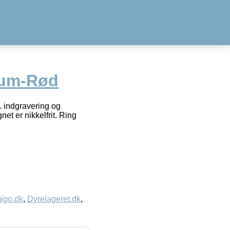
ium-Rød
l. indgravering og
net er nikkelfrit. Ring
igo.dk
,
Dyrelageret.dk
,