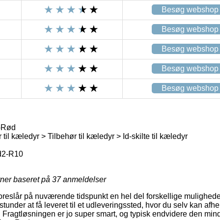
Besøg webshop
Besøg webshop
Besøg webshop
Besøg webshop
Besøg webshop
-Rød
til kæledyr > Tilbehør til kæledyr > Id-skilte til kæledyr
d2-R10
rner baseret på
37
anmeldelser
foreslår på nuværende tidspunkt en hel del forskellige muligheder
under at få leveret til et udleveringssted, hvor du selv kan afh
. Fragtløsningen er jo super smart, og typisk endvidere den mind