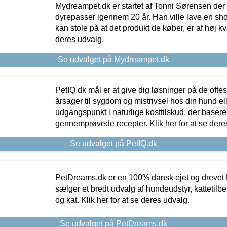
Mydreampet.dk er startet af Tonni Sørensen der
dyrepasser igennem 20 år. Han ville lave en sh
kan stole på at det produkt de køber, er af høj kval
deres udvalg.
Se udvalget på Mydreampet.dk
PetIQ.dk mål er at give dig løsninger på de oft
årsager til sygdom og mistrivsel hos din hund el
udgangspunkt i naturlige kosttilskud, der basere
gennemprøvede recepter. Klik her for at se dere
Se udvalget på PetIQ.dk
PetDreams.dk er en 100% dansk ejet og drevet 
sælger et bredt udvalg af hundeudstyr, kattetilbe
og kat. Klik her for at se deres udvalg.
Se udvalget på PetDreams.dk