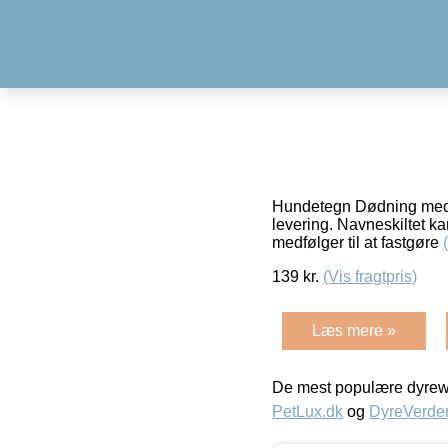
Hundetegn Dødning medium.
levering. Navneskiltet kan
medfølger til at fastgøre
139
kr.
(Vis fragtpris)
Læs mere »
De mest populære dyrewe
PetLux.dk
og
DyreVerde