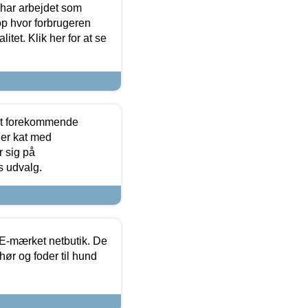
 har arbejdet som
op hvor forbrugeren
itet. Klik her for at se
est forekommende
ler kat med
r sig på
s udvalg.
E-mærket netbutik. De
hør og foder til hund