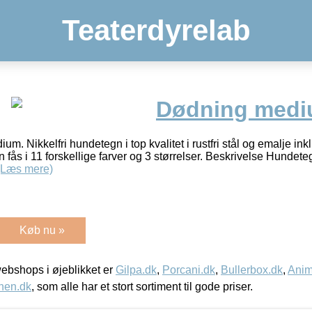
Teaterdyrelab
Dødning med
 Nikkelfri hundetegn i top kvalitet i rustfri stål og emalje ink
 fås i 11 forskellige farver og 3 størrelser. Beskrivelse Hundeteg
(Læs mere)
Køb nu »
bshops i øjeblikket er
Gilpa.dk
,
Porcani.dk
,
Bullerbox.dk
,
Anim
nen.dk
, som alle har et stort sortiment til gode priser.