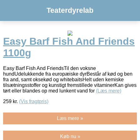
Teaterdyrelab
Easy Barf Fish And Friends
1100g
Easy Barf Fish And FriendsTil den voksne
hundUdelukkende fra europæiske dyrBestår af kød og ben
fra and, samt oksekød og whitebaitsHelt uden kemiske
tilsætningsstoffer og kunstigt fremstillede vitaminerKan gives
tørt eller blandes op med lunkent vand for
(Læs mere)
259
kr.
(Vis fragtpris)
Læs mere »
Køb nu »