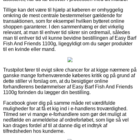
Tillige kan det være til hjælp at køberen er omhyggelig
omkring de mest centrale bestemmelser gældende for
transaktionen, som for eksempel hvilken bytteret online
shoppen garanterer. I den sammenhæng er det virkelig
relevant, at man til enhver tid sikrer sin ordremail, således
man til enhver tid vil kunne bevidne bestillingen af Easy Barf
Fish And Friends 1100g, ligegyldigt om du søger produkter
til en kvinde eller mand.
Trustpilot fører til evigt sikre chancer for at kigge nærmere på
ganske mange forhenværende køberes kritik og på grund af
dette stiller vi forslag om, at du besigtiger online
forhandlerens bedømmelser af Easy Barf Fish And Friends
1100g forinden du lægger din bestilling.
Facebook giver dig på samme måde ret værdifulde
muligheder for at få et kig ind i e-handlens troværdighed.
Tilmed ser vi mange e-forhandlere som gør det muligt at
nedfælde en anmeldelse af ordreforløbet, som lige så vel
kan drages fordel af til at danne dig et indtryk af
tilfredsheden hos kunderne.