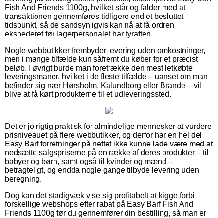
Fish And Friends 1100g, hvilket står og falder med at
transaktionen gennemføres tidligere end et besluttet
tidspunkt, så de sandsynligvis kan nå at få ordren
ekspederet før lagerpersonalet har fyraften.
Nogle webbutikker frembyder levering uden omkostninger,
men i mange tilfælde kun såfremt du køber for et præcist
beløb. I øvrigt burde man foretrække den mest letkøbte
leveringsmanér, hvilket i de fleste tilfælde – uanset om man
befinder sig nær Hørsholm, Kalundborg eller Brande – vil
blive at få kørt produkterne til et udleveringssted.
Det er jo rigtig praktisk for almindelige mennesker at vurdere
prisniveauet på flere webbutikker, og derfor har en hel del
Easy Barf forretninger på nettet ikke kunne lade være med at
nedsætte salgspriserne på en række af deres produkter – til
babyer og børn, samt også til kvinder og mænd –
betragteligt, og endda nogle gange tilbyde levering uden
beregning.
Dog kan det stadigvæk vise sig profitabelt at kigge forbi
forskellige webshops efter rabat på Easy Barf Fish And
Friends 1100g før du gennemfører din bestilling, så man er