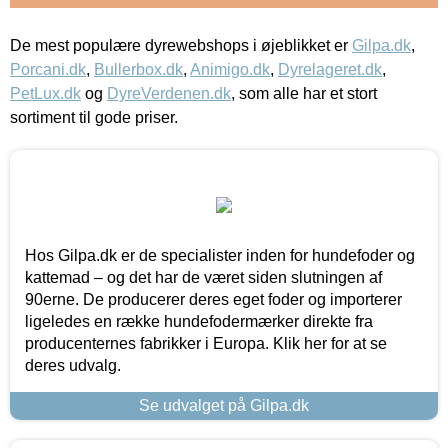
De mest populære dyrewebshops i øjeblikket er
Gilpa.dk
,
Porcani.dk
,
Bullerbox.dk
,
Animigo.dk
,
Dyrelageret.dk
,
PetLux.dk
og
DyreVerdenen.dk
, som alle har et stort
sortiment til gode priser.
Hos Gilpa.dk er de specialister inden for hundefoder og
kattemad – og det har de været siden slutningen af
90erne. De producerer deres eget foder og importerer
ligeledes en række hundefodermærker direkte fra
producenternes fabrikker i Europa. Klik her for at se
deres udvalg.
Se udvalget på Gilpa.dk