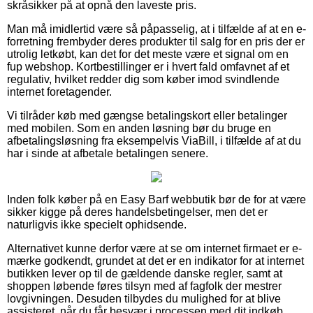
skråsikker på at opnå den laveste pris.
Man må imidlertid være så påpasselig, at i tilfælde af at en e-
forretning frembyder deres produkter til salg for en pris der er
utrolig letkøbt, kan det for det meste være et signal om en
fup webshop. Kortbestillinger er i hvert fald omfavnet af et
regulativ, hvilket redder dig som køber imod svindlende
internet foretagender.
Vi tilråder køb med gængse betalingskort eller betalinger
med mobilen. Som en anden løsning bør du bruge en
afbetalingsløsning fra eksempelvis ViaBill, i tilfælde af at du
har i sinde at afbetale betalingen senere.
Inden folk køber på en Easy Barf webbutik bør de for at være
sikker kigge på deres handelsbetingelser, men det er
naturligvis ikke specielt ophidsende.
Alternativet kunne derfor være at se om internet firmaet er e-
mærke godkendt, grundet at det er en indikator for at internet
butikken lever op til de gældende danske regler, samt at
shoppen løbende føres tilsyn med af fagfolk der mestrer
lovgivningen. Desuden tilbydes du mulighed for at blive
assisteret, når du får besvær i processen med dit indkøb.