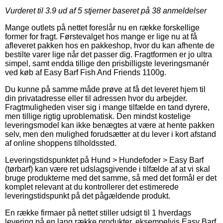
Vurderet til
3.9
ud af 5 stjerner baseret på
38
anmeldelser
Mange outlets på nettet foreslår nu en række forskellige
former for fragt. Førstevalget hos mange er lige nu at få
afleveret pakken hos en pakkeshop, hvor du kan afhente de
bestilte varer lige når det passer dig. Fragtformen er jo ultra
simpel, samt endda tillige den prisbilligste leveringsmanér
ved køb af Easy Barf Fish And Friends 1100g.
Du kunne på samme måde prøve at få det leveret hjem til
din privatadresse eller til adressen hvor du arbejder.
Fragtmuligheden viser sig i mange tilfælde en tand dyrere,
men tillige rigtig uproblematisk. Den mindst kostelige
leveringsmodel kan ikke benægtes at være at hente pakken
selv, men den mulighed forudsætter at du lever i kort afstand
af online shoppens tilholdssted.
Leveringstidspunktet på Hund > Hundefoder > Easy Barf
(tørbarf) kan være ret udslagsgivende i tilfælde af at vi skal
bruge produkterne med det samme, så med det formål er det
komplet relevant at du kontrollerer det estimerede
leveringstidspunkt på det pågældende produkt.
En række firmaer på nettet stiller udsigt til 1 hverdags
levering på en lang række produkter, eksempelvis Easy Barf