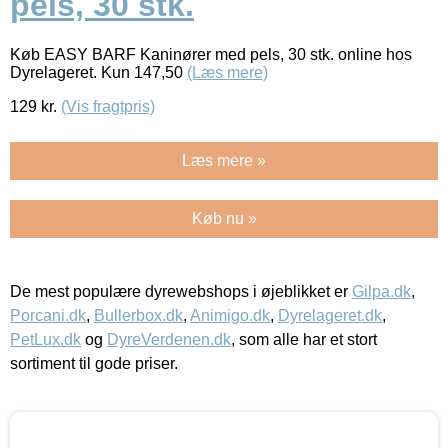
pels, 30 stk.
Køb EASY BARF Kaninører med pels, 30 stk. online hos
Dyrelageret. Kun 147,50
(Læs mere)
129
kr.
(Vis fragtpris)
Læs mere »
Køb nu »
De mest populære dyrewebshops i øjeblikket er
Gilpa.dk
,
Porcani.dk
,
Bullerbox.dk
,
Animigo.dk
,
Dyrelageret.dk
,
PetLux.dk
og
DyreVerdenen.dk
, som alle har et stort
sortiment til gode priser.