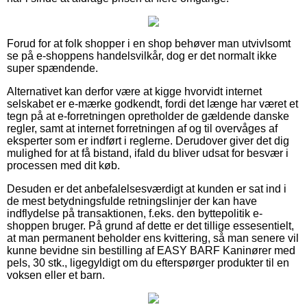
Forud for at folk shopper i en shop behøver man utvivlsomt
se på e-shoppens handelsvilkår, dog er det normalt ikke
super spændende.
Alternativet kan derfor være at kigge hvorvidt internet
selskabet er e-mærke godkendt, fordi det længe har været et
tegn på at e-forretningen opretholder de gældende danske
regler, samt at internet forretningen af og til overvåges af
eksperter som er indført i reglerne. Derudover giver det dig
mulighed for at få bistand, ifald du bliver udsat for besvær i
processen med dit køb.
Desuden er det anbefalelsesværdigt at kunden er sat ind i
de mest betydningsfulde retningslinjer der kan have
indflydelse på transaktionen, f.eks. den byttepolitik e-
shoppen bruger. På grund af dette er det tillige essesentielt,
at man permanent beholder ens kvittering, så man senere vil
kunne bevidne sin bestilling af EASY BARF Kaninører med
pels, 30 stk., ligegyldigt om du efterspørger produkter til en
voksen eller et barn.