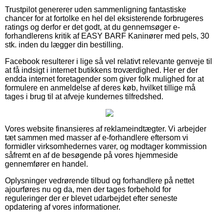
Trustpilot genererer uden sammenligning fantastiske
chancer for at fortolke en hel del eksisterende forbrugeres
ratings og derfor er det godt, at du gennemsøger e-
forhandlerens kritik af EASY BARF Kaninører med pels, 30
stk. inden du lægger din bestilling.
Facebook resulterer i lige så vel relativt relevante genveje til
at få indsigt i internet butikkens troværdighed. Her er der
endda internet foretagender som giver folk mulighed for at
formulere en anmeldelse af deres køb, hvilket tillige må
tages i brug til at afveje kundernes tilfredshed.
Vores website finansieres af reklameindtægter. Vi arbejder
tæt sammen med masser af e-forhandlere eftersom vi
formidler virksomhedernes varer, og modtager kommission
såfremt en af de besøgende på vores hjemmeside
gennemfører en handel.
Oplysninger vedrørende tilbud og forhandlere på nettet
ajourføres nu og da, men der tages forbehold for
reguleringer der er blevet udarbejdet efter seneste
opdatering af vores informationer.