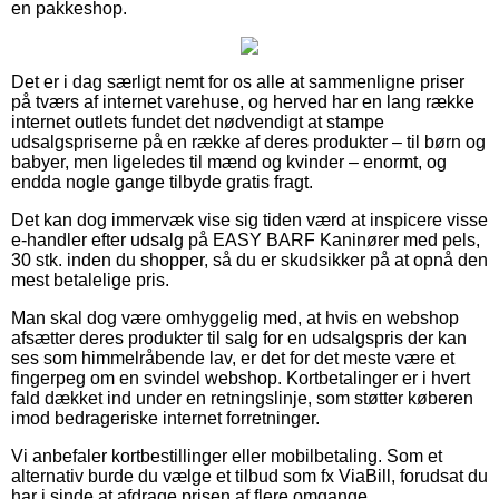
en pakkeshop.
Det er i dag særligt nemt for os alle at sammenligne priser
på tværs af internet varehuse, og herved har en lang række
internet outlets fundet det nødvendigt at stampe
udsalgspriserne på en række af deres produkter – til børn og
babyer, men ligeledes til mænd og kvinder – enormt, og
endda nogle gange tilbyde gratis fragt.
Det kan dog immervæk vise sig tiden værd at inspicere visse
e-handler efter udsalg på EASY BARF Kaninører med pels,
30 stk. inden du shopper, så du er skudsikker på at opnå den
mest betalelige pris.
Man skal dog være omhyggelig med, at hvis en webshop
afsætter deres produkter til salg for en udsalgspris der kan
ses som himmelråbende lav, er det for det meste være et
fingerpeg om en svindel webshop. Kortbetalinger er i hvert
fald dækket ind under en retningslinje, som støtter køberen
imod bedrageriske internet forretninger.
Vi anbefaler kortbestillinger eller mobilbetaling. Som et
alternativ burde du vælge et tilbud som fx ViaBill, forudsat du
har i sinde at afdrage prisen af flere omgange.