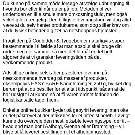
Du kunne på samme måde forsøge at vælge udbringning til
hvor du bor eller til når du er på job. Metoden bliver
undertiden en lille smule mere omkostningsfuld, men også
virkelig let gængelig. Den billigste leveringsform vil dog altid
være at du selv henter produkterne, som dog stiller krav om
at du fysisk befinder dig tæt på netshoppens hjemsted.
Fragttiden på Godbidder & Tyggeben er naturligvis super
bestemmende i tilfælde af at man absolut skal bruge din
ordre med det samme, så med det formål er det helt
afgørende at vi gransker leveringstiden på det
vedkommende produkt.
Adskillige online selskaber præsterer levering på
næstkommende hverdag på masser af produkter,
eksempelvis EASY BARF Kaninterninger, 250 g, hvilket dog
beroer på at du bestiller før et aftalt tidspunkt, sådan at de
har udsigt til at kunne nå at få varen ordnet forinden de
logistikansatte tager hjem.
Enkelte online butikker byder på gebyrfri levering, men ofte
er det påkrævet at der indkøbes for et præcist beløb. I øvrigt
kunne du overveje den mest letkøbte leveringstype, der tit –
hvad end man bor i Aalborg, Grenaa eller Bramming – vil
blive at få leveret bestillingen til et afhentningssted.