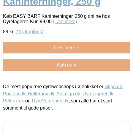
Kaninterninger, 250 g
Køb EASY BARF Kaninterninger, 250 g online hos
Dyrelageret. Kun 99,00
(Læs mere)
89
kr.
(Vis fragtpris)
Læs mere »
Køb nu »
De mest populære dyrewebshops i øjeblikket er
Gilpa.dk
,
Porcani.dk
,
Bullerbox.dk
,
Animigo.dk
,
Dyrelageret.dk
,
PetLux.dk
og
DyreVerdenen.dk
, som alle har et stort
sortiment til gode priser.