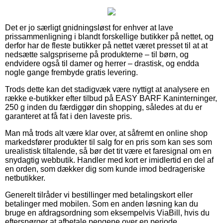
Det er jo særligt gnidningsløst for enhver at lave
prissammenligning i blandt forskellige butikker på nettet, og
derfor har de fleste butikker på nettet været presset til at at
nedsætte salgspriserne på produkterne – til børn, og
endvidere også til damer og herrer – drastisk, og endda
nogle gange frembyde gratis levering.
Trods dette kan det stadigvæk være nyttigt at analysere en
række e-butikker efter tilbud på EASY BARF Kaninterninger,
250 g inden du færdiggør din shopping, således at du er
garanteret at få fat i den laveste pris.
Man må trods alt være klar over, at såfremt en online shop
markedsfører produkter til salg for en pris som kan ses som
urealistisk tiltalende, så bør det tit være et faresignal om en
snydagtig webbutik. Handler med kort er imidlertid en del af
en orden, som dækker dig som kunde imod bedrageriske
netbutikker.
Generelt tilråder vi bestillinger med betalingskort eller
betalinger med mobilen. Som en anden løsning kan du
bruge en afdragsordning som eksempelvis ViaBill, hvis du
efterspørger at afbetale pengene over en periode.