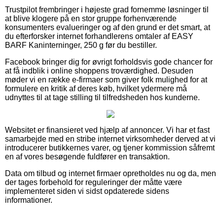
Trustpilot frembringer i højeste grad fornemme løsninger til
at blive klogere på en stor gruppe forhenværende
konsumenters evalueringer og af den grund er det smart, at
du efterforsker internet forhandlerens omtaler af EASY
BARF Kaninterninger, 250 g før du bestiller.
Facebook bringer dig for øvrigt forholdsvis gode chancer for
at få indblik i online shoppens troværdighed. Desuden
møder vi en række e-firmaer som giver folk mulighed for at
formulere en kritik af deres køb, hvilket ydermere må
udnyttes til at tage stilling til tilfredsheden hos kunderne.
Websitet er finansieret ved hjælp af annoncer. Vi har et fast
samarbejde med en stribe internet virksomheder derved at vi
introducerer butikkernes varer, og tjener kommission såfremt
en af vores besøgende fuldfører en transaktion.
Data om tilbud og internet firmaer opretholdes nu og da, men
der tages forbehold for reguleringer der måtte være
implementeret siden vi sidst opdaterede sidens
informationer.