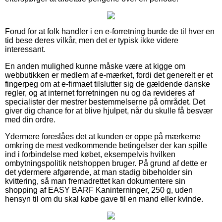
Forud for at folk handler i en e-forretning burde de til hver en
tid bese deres vilkår, men det er typisk ikke videre
interessant.
En anden mulighed kunne måske være at kigge om
webbutikken er medlem af e-mærket, fordi det generelt er et
fingerpeg om at e-firmaet tilslutter sig de gældende danske
regler, og at internet forretningen nu og da revideres af
specialister der mestrer bestemmelserne på området. Det
giver dig chance for at blive hjulpet, når du skulle få besvær
med din ordre.
Ydermere foreslåes det at kunden er oppe på mærkerne
omkring de mest vedkommende betingelser der kan spille
ind i forbindelse med købet, eksempelvis hvilken
ombytningspolitik netshoppen bruger. På grund af dette er
det ydermere afgørende, at man stadig bibeholder sin
kvittering, så man fremadrettet kan dokumentere sin
shopping af EASY BARF Kaninterninger, 250 g, uden
hensyn til om du skal købe gave til en mand eller kvinde.