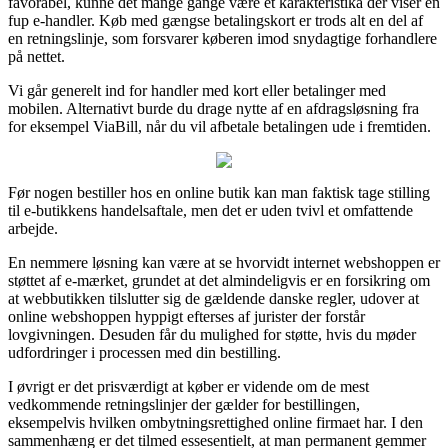
favorabel, kunne det mange gange være et karakteristika der viser en
fup e-handler. Køb med gængse betalingskort er trods alt en del af
en retningslinje, som forsvarer køberen imod snydagtige forhandlere
på nettet.
Vi går generelt ind for handler med kort eller betalinger med
mobilen. Alternativt burde du drage nytte af en afdragsløsning fra
for eksempel ViaBill, når du vil afbetale betalingen ude i fremtiden.
Før nogen bestiller hos en online butik kan man faktisk tage stilling
til e-butikkens handelsaftale, men det er uden tvivl et omfattende
arbejde.
En nemmere løsning kan være at se hvorvidt internet webshoppen er
støttet af e-mærket, grundet at det almindeligvis er en forsikring om
at webbutikken tilslutter sig de gældende danske regler, udover at
online webshoppen hyppigt efterses af jurister der forstår
lovgivningen. Desuden får du mulighed for støtte, hvis du møder
udfordringer i processen med din bestilling.
I øvrigt er det prisværdigt at køber er vidende om de mest
vedkommende retningslinjer der gælder for bestillingen,
eksempelvis hvilken ombytningsrettighed online firmaet har. I den
sammenhæng er det tilmed essesentielt, at man permanent gemmer