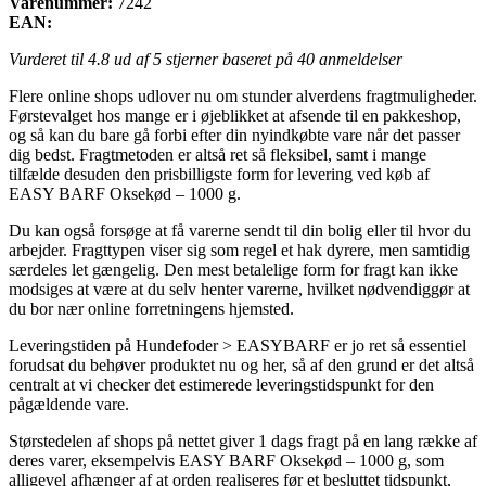
Varenummer:
7242
EAN:
Vurderet til
4.8
ud af 5 stjerner baseret på
40
anmeldelser
Flere online shops udlover nu om stunder alverdens fragtmuligheder.
Førstevalget hos mange er i øjeblikket at afsende til en pakkeshop,
og så kan du bare gå forbi efter din nyindkøbte vare når det passer
dig bedst. Fragtmetoden er altså ret så fleksibel, samt i mange
tilfælde desuden den prisbilligste form for levering ved køb af
EASY BARF Oksekød – 1000 g.
Du kan også forsøge at få varerne sendt til din bolig eller til hvor du
arbejder. Fragttypen viser sig som regel et hak dyrere, men samtidig
særdeles let gængelig. Den mest betalelige form for fragt kan ikke
modsiges at være at du selv henter varerne, hvilket nødvendiggør at
du bor nær online forretningens hjemsted.
Leveringstiden på Hundefoder > EASYBARF er jo ret så essentiel
forudsat du behøver produktet nu og her, så af den grund er det altså
centralt at vi checker det estimerede leveringstidspunkt for den
pågældende vare.
Størstedelen af shops på nettet giver 1 dags fragt på en lang række af
deres varer, eksempelvis EASY BARF Oksekød – 1000 g, som
alligevel afhænger af at orden realiseres før et besluttet tidspunkt,