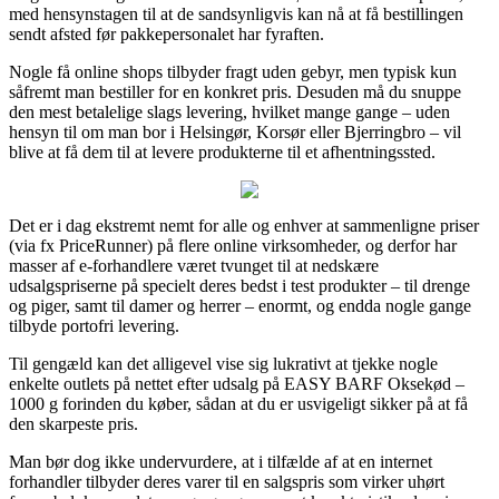
med hensynstagen til at de sandsynligvis kan nå at få bestillingen
sendt afsted før pakkepersonalet har fyraften.
Nogle få online shops tilbyder fragt uden gebyr, men typisk kun
såfremt man bestiller for en konkret pris. Desuden må du snuppe
den mest betalelige slags levering, hvilket mange gange – uden
hensyn til om man bor i Helsingør, Korsør eller Bjerringbro – vil
blive at få dem til at levere produkterne til et afhentningssted.
Det er i dag ekstremt nemt for alle og enhver at sammenligne priser
(via fx PriceRunner) på flere online virksomheder, og derfor har
masser af e-forhandlere været tvunget til at nedskære
udsalgspriserne på specielt deres bedst i test produkter – til drenge
og piger, samt til damer og herrer – enormt, og endda nogle gange
tilbyde portofri levering.
Til gengæld kan det alligevel vise sig lukrativt at tjekke nogle
enkelte outlets på nettet efter udsalg på EASY BARF Oksekød –
1000 g forinden du køber, sådan at du er usvigeligt sikker på at få
den skarpeste pris.
Man bør dog ikke undervurdere, at i tilfælde af at en internet
forhandler tilbyder deres varer til en salgspris som virker uhørt