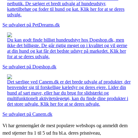
netbutik. De sælger et bredt udvalg af hundeudstyr,
kattetilbehør og foder til hund og kat. Klik her for at se deres
udvalg.
Se udvalget på PetDreams.dk
Du kan godt finde billigt hundeudstyr hos Dogshop.dk, men
ikke det billigste. De går rigtig meget op i kvalitet og vil gerne
at din hund og kat får det bedste udstyr på markedet. Klik her
for at se deres udvalg.
Se udvalget på Dogshop.dk
Det særlige ved Canem.dk er det brede udvalg af produkter, der
henvender sig til forskellige kæledyr og deres ejere. Lider din
hund af sart mave, eller har du brug for slidstærkt og
multifunktionelt aktivitetslegetøj, kan du finde dine produkter i
det store udvalg. Klik her for at se deres udvalg.
Se udvalget på Canem.dk
Vi har gennemgået de mest populære webshops og anmeldt dem
med stjerner fra 1 til 5 ud fra bl.a. deres prisniveau,