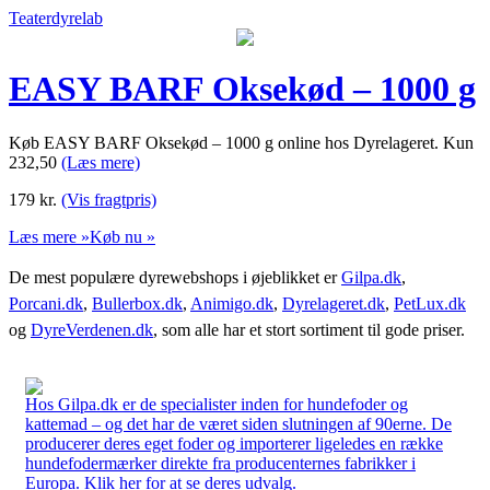
Teaterdyrelab
EASY BARF Oksekød – 1000 g
Køb EASY BARF Oksekød – 1000 g online hos Dyrelageret. Kun
232,50
(Læs mere)
179
kr.
(Vis fragtpris)
Læs mere »
Køb nu »
De mest populære dyrewebshops i øjeblikket er
Gilpa.dk
,
Porcani.dk
,
Bullerbox.dk
,
Animigo.dk
,
Dyrelageret.dk
,
PetLux.dk
og
DyreVerdenen.dk
, som alle har et stort sortiment til gode priser.
Hos Gilpa.dk er de specialister inden for hundefoder og
kattemad – og det har de været siden slutningen af 90erne. De
producerer deres eget foder og importerer ligeledes en række
hundefodermærker direkte fra producenternes fabrikker i
Europa. Klik her for at se deres udvalg.