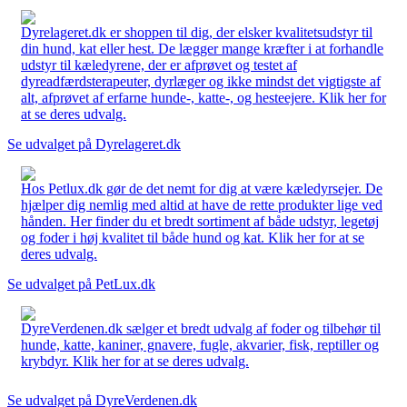
Dyrelageret.dk er shoppen til dig, der elsker kvalitetsudstyr til
din hund, kat eller hest. De lægger mange kræfter i at forhandle
udstyr til kæledyrene, der er afprøvet og testet af
dyreadfærdsterapeuter, dyrlæger og ikke mindst det vigtigste af
alt, afprøvet af erfarne hunde-, katte-, og hesteejere. Klik her for
at se deres udvalg.
Se udvalget på Dyrelageret.dk
Hos Petlux.dk gør de det nemt for dig at være kæledyrsejer. De
hjælper dig nemlig med altid at have de rette produkter lige ved
hånden. Her finder du et bredt sortiment af både udstyr, legetøj
og foder i høj kvalitet til både hund og kat. Klik her for at se
deres udvalg.
Se udvalget på PetLux.dk
DyreVerdenen.dk sælger et bredt udvalg af foder og tilbehør til
hunde, katte, kaniner, gnavere, fugle, akvarier, fisk, reptiller og
krybdyr. Klik her for at se deres udvalg.
Se udvalget på DyreVerdenen.dk