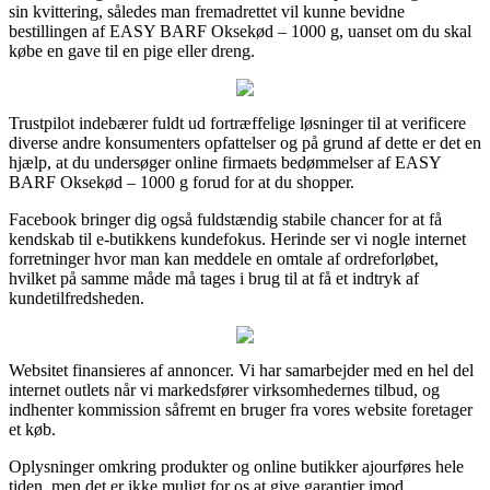
sin kvittering, således man fremadrettet vil kunne bevidne
bestillingen af EASY BARF Oksekød – 1000 g, uanset om du skal
købe en gave til en pige eller dreng.
Trustpilot indebærer fuldt ud fortræffelige løsninger til at verificere
diverse andre konsumenters opfattelser og på grund af dette er det en
hjælp, at du undersøger online firmaets bedømmelser af EASY
BARF Oksekød – 1000 g forud for at du shopper.
Facebook bringer dig også fuldstændig stabile chancer for at få
kendskab til e-butikkens kundefokus. Herinde ser vi nogle internet
forretninger hvor man kan meddele en omtale af ordreforløbet,
hvilket på samme måde må tages i brug til at få et indtryk af
kundetilfredsheden.
Websitet finansieres af annoncer. Vi har samarbejder med en hel del
internet outlets når vi markedsfører virksomhedernes tilbud, og
indhenter kommission såfremt en bruger fra vores website foretager
et køb.
Oplysninger omkring produkter og online butikker ajourføres hele
tiden, men det er ikke muligt for os at give garantier imod