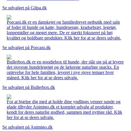
Se udvalget på Gilpa.dk
Porcani.dk er en danskejet og familiedrevet netbutik med salg
af foder til hunde og katte, hundesenge, kradsebræt, legetøj,
loppemidler og meget mere. De er stærkt fokuseret på høj
kvalitet og holdbare produkter. Klik her for at se deres udvalg.
Se udvalget på Porcani.dk
Bullerbox.dk er en goodiebox til hunde, der slår sig på at levere
det sjoveste hundelegetøj og de lækreste naturlige snacks. En
oplevelse for hele familien, leveret i nye sjove temaer hver
måned. Klik her for at se deres udvalg.
Se udvalget på Bullerbox.dk
For at hjælpe dig med at holde dine yndlings venner sunde og
glade tilbyder Animigo.dk et komplet udvalg af produkter,
kendt for deres naturlig godhed, sammen med nyttige råd. Klik
her for at se deres udvalg.
Se udvalget på Animigo.dk