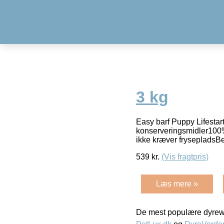
3 kg
Easy barf Puppy Lifestar
konserveringsmidler100% 
ikke kræver frysepladsBe
539
kr.
(Vis fragtpris)
Læs mere »
De mest populære dyrewe