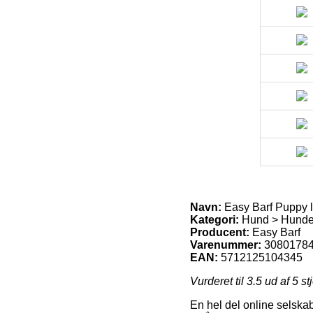
Navn:
Easy Barf Puppy li
Kategori:
Hund > Hundefo
Producent:
Easy Barf
Varenummer:
3080178
EAN:
5712125104345
Vurderet til
3.5
ud af 5 st
En hel del online selskab