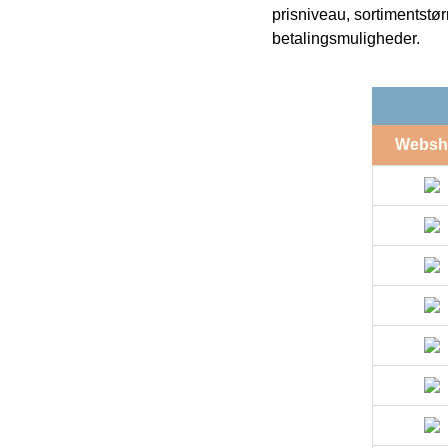
prisniveau, sortimentstø
betalingsmuligheder.
Websh