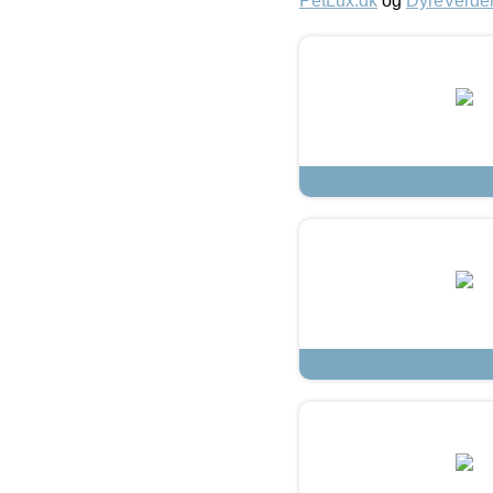
PetLux.dk
og
DyreVerde