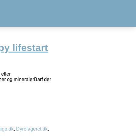
y lifestart
eller
ner og mineralerBarf der
igo.dk
,
Dyrelageret.dk
,