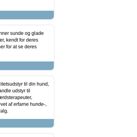
enner sunde og glade
r, kendt for deres
r for at se deres
tetsudstyr til din hund,
ndle udstyr til
ærdsterapeuter,
øvet af erfarne hunde-,
alg.