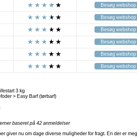
Besøg webshop
Besøg webshop
Besøg webshop
Besøg webshop
Besøg webshop
Besøg webshop
festart 3 kg
der > Easy Barf (tørbarf)
4
jerner baseret på
42
anmeldelser
er giver nu om dage diverse muligheder for fragt. En der er meg