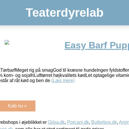
Teaterdyrelab
Easy Barf Pupp
tTørbarfMeget rig på smagGod til kræsne hundeIngen fyldstoffer 
korn- og sojafriLufttørret højkvalitets kødLet optagelige vitami
står af råt kød og ben de
(Læs mere)
Køb nu »
bshops i øjeblikket er
Gilpa.dk
,
Porcani.dk
,
Bullerbox.dk
,
Anim