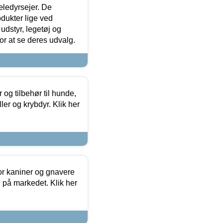
æledyrsejer. De
odukter lige ved
udstyr, legetøj og
 for at se deres udvalg.
og tilbehør til hunde,
ller og krybdyr. Klik her
or kaniner og gnavere
g på markedet. Klik her