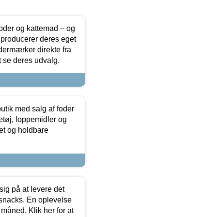
foder og kattemad – og
 producerer deres eget
dermærker direkte fra
t se deres udvalg.
utik med salg af foder
etøj, loppemidler og
tet og holdbare
sig på at levere det
 snacks. En oplevelse
 måned. Klik her for at