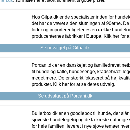
nen.dk
, som alle har et stort sortiment til gode priser.
Hos Gilpa.dk er de specialister inden for hunde
det har de været siden slutningen af 90erne. De
foder og importerer ligeledes en række hundefo
producenternes fabrikker i Europa. Klik her for a
Se udvalget på Gilpa.dk
Porcani.dk er en danskejet og familiedrevet netb
til hunde og katte, hundesenge, kradsebræt, leg
meget mere. De er stærkt fokuseret på høj kvali
produkter. Klik her for at se deres udvalg.
Se udvalget på Porcani.dk
Bullerbox.dk er en goodiebox til hunde, der slår 
sjoveste hundelegetøj og de lækreste naturlige
for hele familien, leveret i nye sjove temaer hver