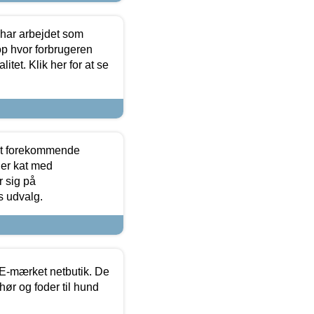
 har arbejdet som
op hvor forbrugeren
itet. Klik her for at se
est forekommende
ler kat med
r sig på
s udvalg.
E-mærket netbutik. De
hør og foder til hund