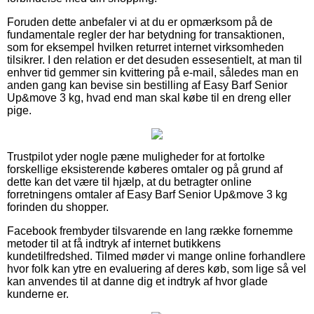
Foruden dette anbefaler vi at du er opmærksom på de
fundamentale regler der har betydning for transaktionen,
som for eksempel hvilken returret internet virksomheden
tilsikrer. I den relation er det desuden essesentielt, at man til
enhver tid gemmer sin kvittering på e-mail, således man en
anden gang kan bevise sin bestilling af Easy Barf Senior
Up&move 3 kg, hvad end man skal købe til en dreng eller
pige.
Trustpilot yder nogle pæne muligheder for at fortolke
forskellige eksisterende køberes omtaler og på grund af
dette kan det være til hjælp, at du betragter online
forretningens omtaler af Easy Barf Senior Up&move 3 kg
forinden du shopper.
Facebook frembyder tilsvarende en lang række fornemme
metoder til at få indtryk af internet butikkens
kundetilfredshed. Tilmed møder vi mange online forhandlere
hvor folk kan ytre en evaluering af deres køb, som lige så vel
kan anvendes til at danne dig et indtryk af hvor glade
kunderne er.