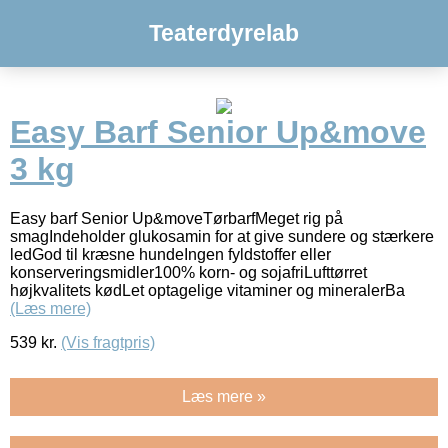
Teaterdyrelab
Easy Barf Senior Up&move
3 kg
Easy barf Senior Up&moveTørbarfMeget rig på
smagIndeholder glukosamin for at give sundere og stærkere
ledGod til kræsne hundeIngen fyldstoffer eller
konserveringsmidler100% korn- og sojafriLufttørret
højkvalitets kødLet optagelige vitaminer og mineralerBa
(Læs mere)
539
kr.
(Vis fragtpris)
Læs mere »