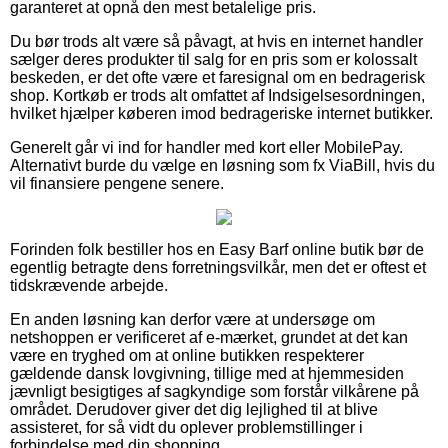
garanteret at opnå den mest betalelige pris.
Du bør trods alt være så påvagt, at hvis en internet handler
sælger deres produkter til salg for en pris som er kolossalt
beskeden, er det ofte være et faresignal om en bedragerisk
shop. Kortkøb er trods alt omfattet af Indsigelsesordningen,
hvilket hjælper køberen imod bedrageriske internet butikker.
Generelt går vi ind for handler med kort eller MobilePay.
Alternativt burde du vælge en løsning som fx ViaBill, hvis du
vil finansiere pengene senere.
Forinden folk bestiller hos en Easy Barf online butik bør de
egentlig betragte dens forretningsvilkår, men det er oftest et
tidskrævende arbejde.
En anden løsning kan derfor være at undersøge om
netshoppen er verificeret af e-mærket, grundet at det kan
være en tryghed om at online butikken respekterer
gældende dansk lovgivning, tillige med at hjemmesiden
jævnligt besigtiges af sagkyndige som forstår vilkårene på
området. Derudover giver det dig lejlighed til at blive
assisteret, for så vidt du oplever problemstillinger i
forbindelse med din shopping.