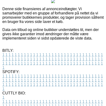
Denne side finansieres af annonceindtægter. Vi
samarbejder med en gruppe af forhandlere på nettet da vi
promoverer butikkernes produkter, og tager provision såfremt
en bruger fra vores side laver et køb.
Data om tilbud og online butikker understøttes tit, men der
gives ikke garantier imod ændringer der måtte være
implementeret siden vi sidst opdaterede de viste data.
BITLY:
1
1
1
1
1
1
1
1
1
1
1
1
1
1
1
1
1
1
1
1
1
1
1
1
1
1
1
1
1
1
1
1
1
1
1
1
1
1
1
1
1
1
1
1
1
1
1
1
1
1
1
1
1
1
1
1
1
1
1
1
1
1
1
1
1
1
1
1
1
1
1
1
1
1
1
1
1
1
1
1
1
1
1
1
1
1
1
1
1
1
1
1
1
1
1
1
1
1
1
1
SPOTIFY:
1
1
1
1
1
1
1
1
1
1
1
1
1
1
1
1
1
1
1
1
1
1
1
1
1
1
1
1
1
1
1
1
1
1
1
1
1
1
1
1
1
1
1
1
1
1
1
1
1
1
1
1
1
1
1
1
1
1
1
1
1
1
1
1
1
1
1
1
1
1
1
1
1
1
1
1
1
1
1
1
1
1
1
1
1
1
1
1
1
1
1
1
1
1
1
1
1
1
1
1
CUTTLY BIO:
1
1
1
1
1
1
1
1
1
1
1
1
1
1
1
1
1
1
1
1
1
1
1
1
1
1
1
1
1
1
1
1
1
1
1
1
1
1
1
1
1
1
1
1
1
1
1
1
1
1
1
1
1
1
1
1
1
1
1
1
1
1
1
1
1
1
1