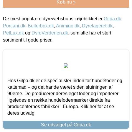
Køb nu »
De mest populære dyrewebshops i øjeblikket er
Gilpa.dk
,
Porcani.dk
,
Bullerbox.dk
,
Animigo.dk
,
Dyrelageret.dk
,
PetLux.dk
og
DyreVerdenen.dk
, som alle har et stort
sortiment til gode priser.
Hos Gilpa.dk er de specialister inden for hundefoder og
kattemad – og det har de været siden slutningen af
90erne. De producerer deres eget foder og importerer
ligeledes en række hundefodermærker direkte fra
producenternes fabrikker i Europa. Klik her for at se
deres udvalg.
Se udvalget på Gilpa.dk