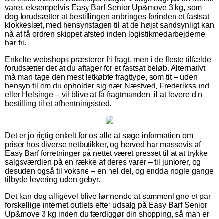
varer, eksempelvis Easy Barf Senior Up&move 3 kg, som
dog forudsætter at bestillingen anbringes forinden et fastsat
klokkeslæt, med hensynstagen til at de højst sandsynligt kan
nå at få ordren skippet afsted inden logistikmedarbejderne
har fri.
Enkelte webshops præsterer fri fragt, men i de fleste tilfælde
forudsætter det at du aftager for et fastsat beløb. Alternativt
må man tage den mest letkøbte fragttype, som tit – uden
hensyn til om du opholder sig nær Næstved, Frederikssund
eller Helsinge – vil blive at få fragtmanden til at levere din
bestilling til et afhentningssted.
Det er jo rigtig enkelt for os alle at søge information om
priser hos diverse netbutikker, og herved har massevis af
Easy Barf forretninger på nettet været presset til at at trykke
salgsværdien på en række af deres varer – til juniorer, og
desuden også til voksne – en hel del, og endda nogle gange
tilbyde levering uden gebyr.
Det kan dog alligevel blive lønnende at sammenligne et par
forskellige internet outlets efter udsalg på Easy Barf Senior
Up&move 3 kg inden du færdiggør din shopping, så man er