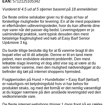
EAN:
5712125105342
Vurderet til
4.5
ud af 5 stjerner baseret på
18
anmeldelser
De fleste online selskaber giver nu til dags et hav af
forskellige muligheder for levering. En af de mest populære
er efterhånden udleveringssteder, hvor du kan afhente dine
nye varer når det passer dig bedst. Leveringstypen er jo
ualmindeligt praktisk, samt typisk desuden den mest
betalelige fragtmulighed ved køb af Easy Barf Senior
Up&move 3 kg.
Du burde tillige beslutte dig for at få varerne bragt til din
bopæl eller ud til dit arbejde. Denne er tit en tand mere
pebret, men endvidere ekstremt problemfri. Den mest
letkøbte slags levering vil dog altid vise sig at være at du
selv henter varerne, men den mulighed nødvendiggør at du
befinder dig tæt på internet shoppens hjemsted.
Fragtperioden på Hund > Hundefoder > Easy Barf (tørbarf)
er naturligvis ret betydningsfuld hvis vi har behov for
produktet straks, og med det formål er det nemlig væsentligt
at du kigger nærmere på den anslåede leveringstid ved den
vedkommende vare.
De fleste internet webshops tilsiger 1 dags fragt på en række