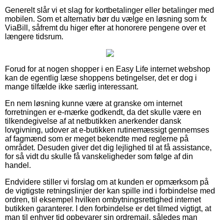
Generelt slår vi et slag for kortbetalinger eller betalinger med
mobilen. Som et alternativ bør du vælge en løsning som fx
ViaBill, såfremt du higer efter at honorere pengene over et
længere tidsrum.
Forud for at nogen shopper i en Easy Life internet webshop
kan de egentlig læse shoppens betingelser, det er dog i
mange tilfælde ikke særlig interessant.
En nem løsning kunne være at granske om internet
forretningen er e-mærke godkendt, da det skulle være en
tilkendegivelse af at netbutikken anerkender dansk
lovgivning, udover at e-butikken rutinemæssigt gennemses
af fagmænd som er meget bekendte med reglerne på
området. Desuden giver det dig lejlighed til at få assistance,
for så vidt du skulle få vanskeligheder som følge af din
handel.
Endvidere stiller vi forslag om at kunden er opmærksom på
de vigtigste retningslinjer der kan spille ind i forbindelse med
ordren, til eksempel hvilken ombytningsrettighed internet
butikken garanterer. I den forbindelse er det tilmed vigtigt, at
man til enhver tid opbevarer sin ordremail, således man