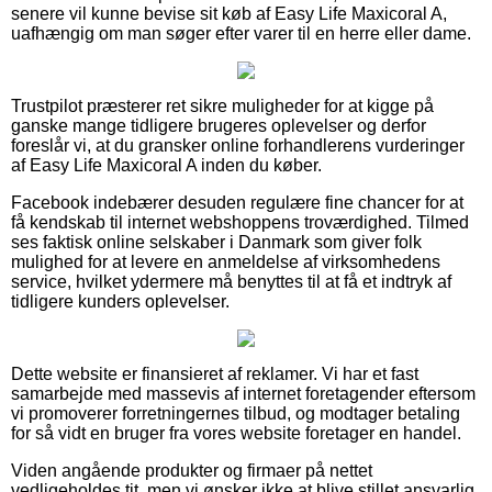
senere vil kunne bevise sit køb af Easy Life Maxicoral A,
uafhængig om man søger efter varer til en herre eller dame.
Trustpilot præsterer ret sikre muligheder for at kigge på
ganske mange tidligere brugeres oplevelser og derfor
foreslår vi, at du gransker online forhandlerens vurderinger
af Easy Life Maxicoral A inden du køber.
Facebook indebærer desuden regulære fine chancer for at
få kendskab til internet webshoppens troværdighed. Tilmed
ses faktisk online selskaber i Danmark som giver folk
mulighed for at levere en anmeldelse af virksomhedens
service, hvilket ydermere må benyttes til at få et indtryk af
tidligere kunders oplevelser.
Dette website er finansieret af reklamer. Vi har et fast
samarbejde med massevis af internet foretagender eftersom
vi promoverer forretningernes tilbud, og modtager betaling
for så vidt en bruger fra vores website foretager en handel.
Viden angående produkter og firmaer på nettet
vedligeholdes tit, men vi ønsker ikke at blive stillet ansvarlig