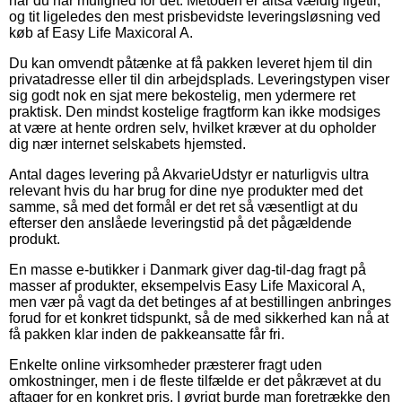
når du har mulighed for det. Metoden er altså vældig ligetil,
og tit ligeledes den mest prisbevidste leveringsløsning ved
køb af Easy Life Maxicoral A.
Du kan omvendt påtænke at få pakken leveret hjem til din
privatadresse eller til din arbejdsplads. Leveringstypen viser
sig godt nok en sjat mere bekostelig, men ydermere ret
praktisk. Den mindst kostelige fragtform kan ikke modsiges
at være at hente ordren selv, hvilket kræver at du opholder
dig nær internet selskabets hjemsted.
Antal dages levering på AkvarieUdstyr er naturligvis ultra
relevant hvis du har brug for dine nye produkter med det
samme, så med det formål er det ret så væsentligt at du
efterser den anslåede leveringstid på det pågældende
produkt.
En masse e-butikker i Danmark giver dag-til-dag fragt på
masser af produkter, eksempelvis Easy Life Maxicoral A,
men vær på vagt da det betinges af at bestillingen anbringes
forud for et konkret tidspunkt, så de med sikkerhed kan nå at
få pakken klar inden de pakkeansatte får fri.
Enkelte online virksomheder præsterer fragt uden
omkostninger, men i de fleste tilfælde er det påkrævet at du
aftager for en konkret pris. I øvrigt burde man foretrække den