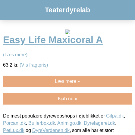
Teaterdyrelab
Easy Life Maxicoral A
(Læs mere)
63.2
kr.
(Vis fragtpris)
Læs mere »
Køb nu »
De mest populære dyrewebshops i øjeblikket er
Gilpa.dk
,
Porcani.dk
,
Bullerbox.dk
,
Animigo.dk
,
Dyrelageret.dk
,
PetLux.dk
og
DyreVerdenen.dk
, som alle har et stort