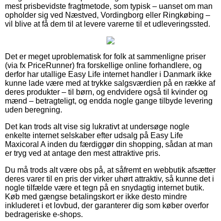
mest prisbevidste fragtmetode, som typisk – uanset om man
opholder sig ved Næstved, Vordingborg eller Ringkøbing –
vil blive at få dem til at levere varerne til et udleveringssted.
Det er meget uproblematisk for folk at sammenligne priser
(via fx PriceRunner) fra forskellige online forhandlere, og
derfor har utallige Easy Life internet handler i Danmark ikke
kunne lade være med at trykke salgsværdien på en række af
deres produkter – til børn, og endvidere også til kvinder og
mænd – betragteligt, og endda nogle gange tilbyde levering
uden beregning.
Det kan trods alt vise sig lukrativt at undersøge nogle
enkelte internet selskaber efter udsalg på Easy Life
Maxicoral A inden du færdiggør din shopping, sådan at man
er tryg ved at antage den mest attraktive pris.
Du må trods alt være obs på, at såfremt en webbutik afsætter
deres varer til en pris der virker uhørt attraktiv, så kunne det i
nogle tilfælde være et tegn på en snydagtig internet butik.
Køb med gængse betalingskort er ikke desto mindre
inkluderet i et lovbud, der garanterer dig som køber overfor
bedrageriske e-shops.