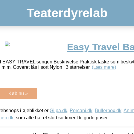
Teaterdyrelab
Easy Travel B
 til EASY TRAVEL sengen Beskrivelse Praktisk taske som bes
.m. Coveret fås i sort Nylon i 3 størrelser.
(Læs mere)
Køb nu »
bshops i øjeblikket er
Gilpa.dk
,
Porcani.dk
,
Bullerbox.dk
,
Anim
nen.dk
, som alle har et stort sortiment til gode priser.