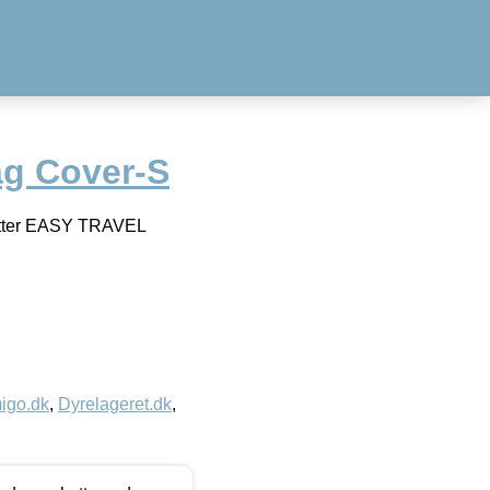
ag Cover-S
kytter EASY TRAVEL
igo.dk
,
Dyrelageret.dk
,