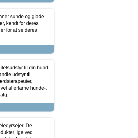
enner sunde og glade
r, kendt for deres
r for at se deres
tetsudstyr til din hund,
ndle udstyr til
ærdsterapeuter,
øvet af erfarne hunde-,
alg.
æledyrsejer. De
odukter lige ved