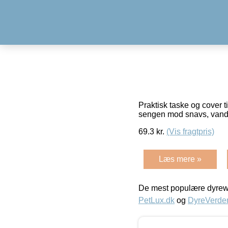
Praktisk taske og cover
sengen mod snavs, vand m
69.3
kr.
(Vis fragtpris)
Læs mere »
De mest populære dyrewe
PetLux.dk
og
DyreVerde