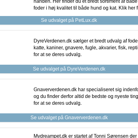
hånden. Her finder du et bredt sortiment af både 
foder i høj kvalitet til både hund og kat. Klik her
Se udvalget på PetLux.dk
DyreVerdenen.dk sælger et bredt udvalg af foder 
katte, kaniner, gnavere, fugle, akvarier, fisk, repti
for at se deres udvalg.
Se udvalget på DyreVerdenen.dk
Gnaververdenen.dk har specialiseret sig indenf
og du finder derfor altid de bedste og nyeste tin
for at se deres udvalg.
Se udvalget på Gnaververdenen.dk
Mydreampet.dk er startet af Tonni Sørensen der