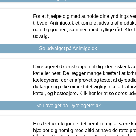
For at hjælpe dig med at holde dine yndlings v
tilbyder Animigo.dk et komplet udvalg af produkte
naturlig godhed, sammen med nyttige råd. Klik he
udvalg.
Se udvalget på Animigo.dk
Dyrelageret.dk er shoppen til dig, der elsker kvali
kat eller hest. De lægger mange kræfter i at forha
kæledyrene, der er afprøvet og testet af dyreadf
dyrlæger og ikke mindst det vigtigste af alt, afpr
katte-, og hesteejere. Klik her for at se deres udv
Se udvalget på Dyrelageret.dk
Hos Petlux.dk gør de det nemt for dig at være k
hjælper dig nemlig med altid at have de rette pr