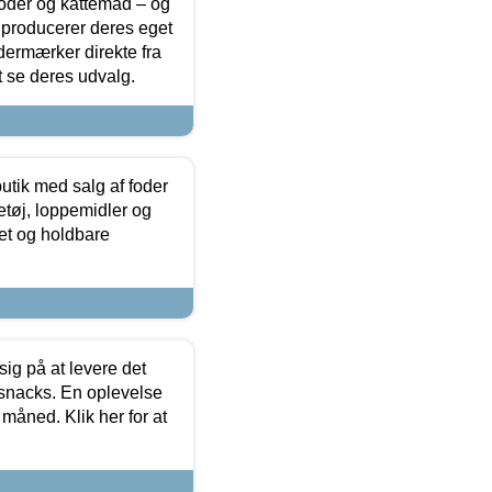
foder og kattemad – og
 producerer deres eget
dermærker direkte fra
t se deres udvalg.
utik med salg af foder
etøj, loppemidler og
tet og holdbare
sig på at levere det
 snacks. En oplevelse
 måned. Klik her for at