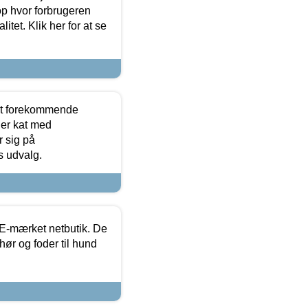
op hvor forbrugeren
itet. Klik her for at se
est forekommende
ler kat med
r sig på
s udvalg.
E-mærket netbutik. De
hør og foder til hund