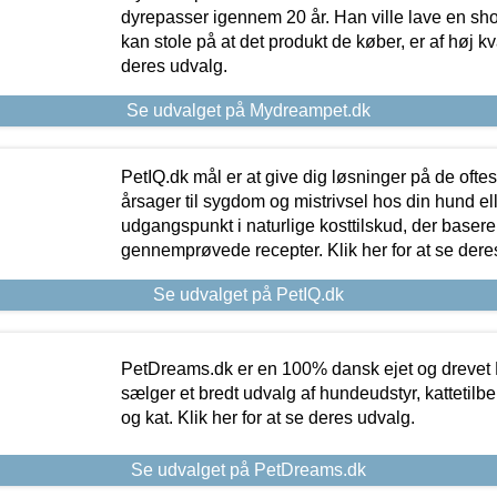
dyrepasser igennem 20 år. Han ville lave en sh
kan stole på at det produkt de køber, er af høj kval
deres udvalg.
Se udvalget på Mydreampet.dk
PetIQ.dk mål er at give dig løsninger på de oft
årsager til sygdom og mistrivsel hos din hund el
udgangspunkt i naturlige kosttilskud, der basere
gennemprøvede recepter. Klik her for at se dere
Se udvalget på PetIQ.dk
PetDreams.dk er en 100% dansk ejet og drevet 
sælger et bredt udvalg af hundeudstyr, kattetilbe
og kat. Klik her for at se deres udvalg.
Se udvalget på PetDreams.dk