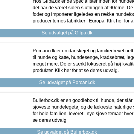
Hos Gilpa.dk er de specialister inden for hunde
det har de været siden slutningen af 90erne. De
foder og importerer ligeledes en række hundefo
producenternes fabrikker i Europa. Klik her for a
Se udvalget på Gilpa.dk
Porcani.dk er en danskejet og familiedrevet netb
til hunde og katte, hundesenge, kradsebræt, leg
meget mere. De er stærkt fokuseret på høj kvali
produkter. Klik her for at se deres udvalg.
Se udvalget på Porcani.dk
Bullerbox.dk er en goodiebox til hunde, der slår 
sjoveste hundelegetøj og de lækreste naturlige
for hele familien, leveret i nye sjove temaer hver
se deres udvalg.
Se udvalget på Bullerbox.dk