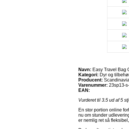
Navn:
Easy Travel Bag 
Kategori:
Dyr og tilbehør
Producent:
Scandinavia
Varenummer:
23sp13-s
EAN:
Vurderet til
3.5
ud af 5 st
En stor portion online fo
nu om stunder udlevering
er nemlig ret så fleksibe