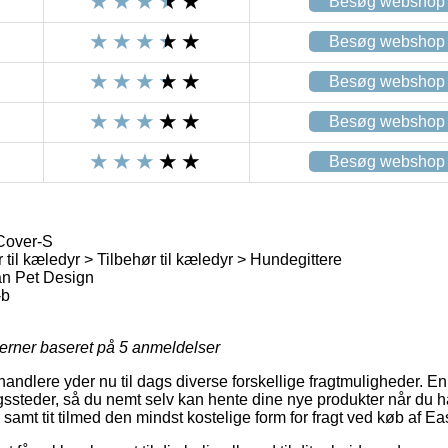
Besøg webshop
Besøg webshop
Besøg webshop
Besøg webshop
Besøg webshop
Cover-S
 til kæledyr > Tilbehør til kæledyr > Hundegittere
n Pet Design
-b
jerner baseret på
5
anmeldelser
rhandlere yder nu til dags diverse forskellige fragtmuligheder. E
ssteder, så du nemt selv kan hente dine nye produkter når du h
l, samt tit tilmed den mindst kostelige form for fragt ved køb af 