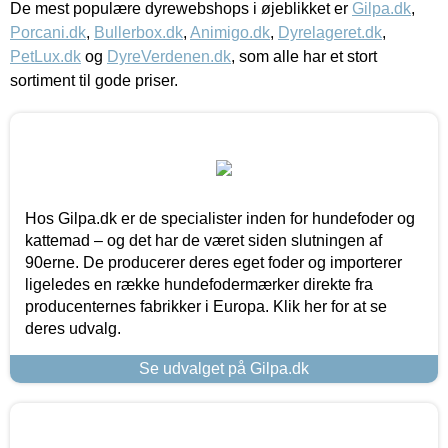
De mest populære dyrewebshops i øjeblikket er
Gilpa.dk
,
Porcani.dk
,
Bullerbox.dk
,
Animigo.dk
,
Dyrelageret.dk
,
PetLux.dk
og
DyreVerdenen.dk
, som alle har et stort
sortiment til gode priser.
Hos Gilpa.dk er de specialister inden for hundefoder og
kattemad – og det har de været siden slutningen af
90erne. De producerer deres eget foder og importerer
ligeledes en række hundefodermærker direkte fra
producenternes fabrikker i Europa. Klik her for at se
deres udvalg.
Se udvalget på Gilpa.dk