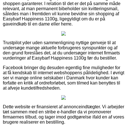
shoppen garanterer. I relation til det er det på samme måde
relevant, at man permanent bibeholder sin kvitteringsmail,
således man i fremtiden vil kunne bevidne sin shopping af
Easybarf Happiness 1100g, ligegyldigt om du er på
gaveindkøb til en dame eller herre.
Trustpilot yder uden sammenligning nyttige genveje til at
undersøge mange aktuelle forbrugeres synspunkter og af
den grund foreslåes det, at du undersøger internet firmaets
vurderinger af Easybarf Happiness 1100g før du bestiller.
Facebook bringer dig desuden egentlig fine muligheder for
at få kendskab til internet webshoppens pålidelighed. I øvrigt
ser vi mange online selskaber i Danmark hvor kunder kan
forfatte en kritik af ordreforløbet, som tilmed kan benyttes til
at afveje kundetilfredsheden.
Dette website er finansieret af annonceindtægter. Vi arbejder
tæt sammen med en stribe e-handler da vi promoverer
firmaernes tilbud, og tager imod godtgørelse ifald en af vores
brugere realiserer en bestilling.