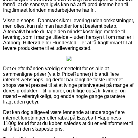
formål at de sandsynligvis kan nå at få produkterne hen til
fragtfirmaet forinden medarbejderne har fri.
Visse e-shops i Danmark sikrer levering uden omkostninger,
men oftest kun når man handler for et bestemt beløb.
Alternativt burde du tage den mindst kostelige metode til
levering, som i mange tilfælde – uden hensyn til om man er i
Aalborg, Hillerød eller Hundested – er at få fragtfirmaet til at
levere produkterne til et udleveringssted.
Det er efterhånden vældig smertefrit for os alle at
sammenligne priser (via fx PriceRunner) i blandt flere
internet webshops, og derfor har langt de fleste internet
shops været presset til at at tvinge prisniveauet på mange af
deres produkter – til juniorer, og tillige også til kvinder og
mænd – eftertrykkeligt, og endda nogle gange garantere
fragt uden gebyr.
Det kan dog alligevel være lønnende at undersøge flere
internet forretninger efter rabat på Easybarf Happiness
1100g forud for at du køber, således at du er velinformeret til
at få fat i den skarpeste pris.