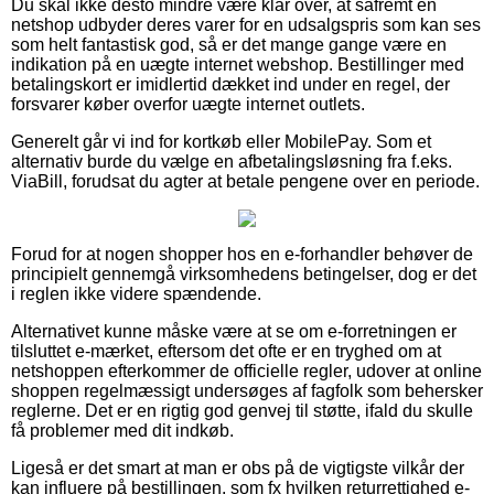
Du skal ikke desto mindre være klar over, at såfremt en
netshop udbyder deres varer for en udsalgspris som kan ses
som helt fantastisk god, så er det mange gange være en
indikation på en uægte internet webshop. Bestillinger med
betalingskort er imidlertid dækket ind under en regel, der
forsvarer køber overfor uægte internet outlets.
Generelt går vi ind for kortkøb eller MobilePay. Som et
alternativ burde du vælge en afbetalingsløsning fra f.eks.
ViaBill, forudsat du agter at betale pengene over en periode.
Forud for at nogen shopper hos en e-forhandler behøver de
principielt gennemgå virksomhedens betingelser, dog er det
i reglen ikke videre spændende.
Alternativet kunne måske være at se om e-forretningen er
tilsluttet e-mærket, eftersom det ofte er en tryghed om at
netshoppen efterkommer de officielle regler, udover at online
shoppen regelmæssigt undersøges af fagfolk som behersker
reglerne. Det er en rigtig god genvej til støtte, ifald du skulle
få problemer med dit indkøb.
Ligeså er det smart at man er obs på de vigtigste vilkår der
kan influere på bestillingen, som fx hvilken returrettighed e-