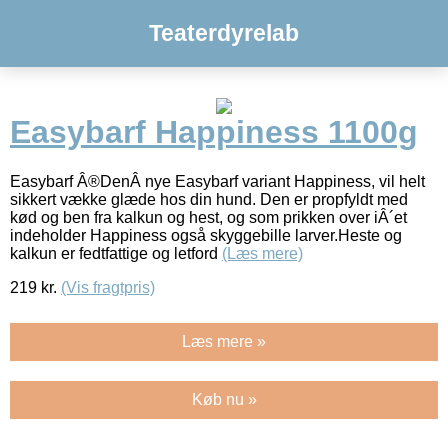
Teaterdyrelab
Easybarf Happiness 1100g
Easybarf Â®DenÂ nye Easybarf variant Happiness, vil helt
sikkert vække glæde hos din hund. Den er propfyldt med
kød og ben fra kalkun og hest, og som prikken over iÂ´et
indeholder Happiness også skyggebille larver.Heste og
kalkun er fedtfattige og letford
(Læs mere)
219
kr.
(Vis fragtpris)
Læs mere »
Køb nu »