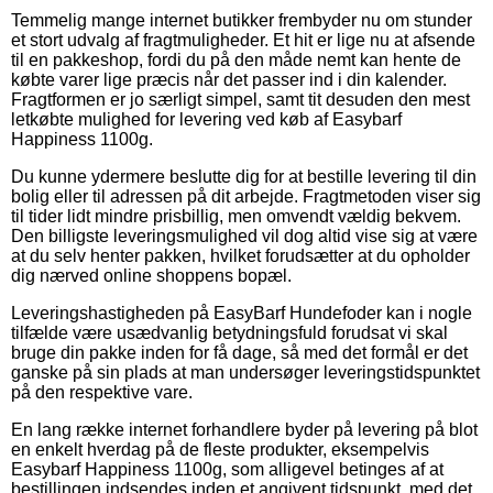
Temmelig mange internet butikker frembyder nu om stunder
et stort udvalg af fragtmuligheder. Et hit er lige nu at afsende
til en pakkeshop, fordi du på den måde nemt kan hente de
købte varer lige præcis når det passer ind i din kalender.
Fragtformen er jo særligt simpel, samt tit desuden den mest
letkøbte mulighed for levering ved køb af Easybarf
Happiness 1100g.
Du kunne ydermere beslutte dig for at bestille levering til din
bolig eller til adressen på dit arbejde. Fragtmetoden viser sig
til tider lidt mindre prisbillig, men omvendt vældig bekvem.
Den billigste leveringsmulighed vil dog altid vise sig at være
at du selv henter pakken, hvilket forudsætter at du opholder
dig nærved online shoppens bopæl.
Leveringshastigheden på EasyBarf Hundefoder kan i nogle
tilfælde være usædvanlig betydningsfuld forudsat vi skal
bruge din pakke inden for få dage, så med det formål er det
ganske på sin plads at man undersøger leveringstidspunktet
på den respektive vare.
En lang række internet forhandlere byder på levering på blot
en enkelt hverdag på de fleste produkter, eksempelvis
Easybarf Happiness 1100g, som alligevel betinges af at
bestillingen indsendes inden et angivent tidspunkt, med det