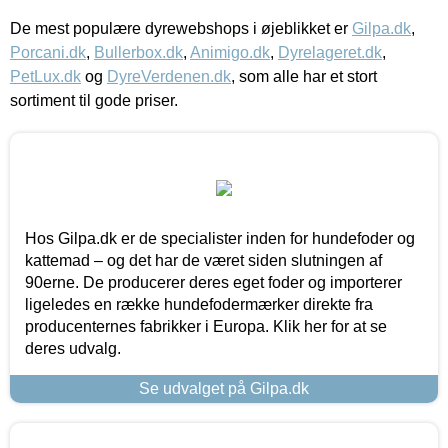
De mest populære dyrewebshops i øjeblikket er
Gilpa.dk
,
Porcani.dk
,
Bullerbox.dk
,
Animigo.dk
,
Dyrelageret.dk
,
PetLux.dk
og
DyreVerdenen.dk
, som alle har et stort
sortiment til gode priser.
Hos Gilpa.dk er de specialister inden for hundefoder og
kattemad – og det har de været siden slutningen af
90erne. De producerer deres eget foder og importerer
ligeledes en række hundefodermærker direkte fra
producenternes fabrikker i Europa. Klik her for at se
deres udvalg.
Se udvalget på Gilpa.dk