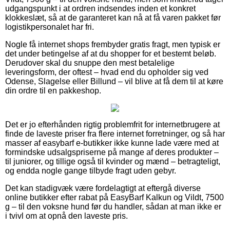
udgangspunkt i at ordren indsendes inden et konkret
klokkeslæt, så at de garanteret kan nå at få varen pakket før
logistikpersonalet har fri.
Nogle få internet shops frembyder gratis fragt, men typisk er
det under betingelse af at du shopper for et bestemt beløb.
Derudover skal du snuppe den mest betalelige
leveringsform, der oftest – hvad end du opholder sig ved
Odense, Slagelse eller Billund – vil blive at få dem til at køre
din ordre til en pakkeshop.
Det er jo efterhånden rigtig problemfrit for internetbrugere at
finde de laveste priser fra flere internet forretninger, og så har
masser af easybarf e-butikker ikke kunne lade være med at
formindske udsalgspriserne på mange af deres produkter –
til juniorer, og tillige også til kvinder og mænd – betragteligt,
og endda nogle gange tilbyde fragt uden gebyr.
Det kan stadigvæk være fordelagtigt at eftergå diverse
online butikker efter rabat på EasyBarf Kalkun og Vildt, 7500
g – til den voksne hund før du handler, sådan at man ikke er
i tvivl om at opnå den laveste pris.