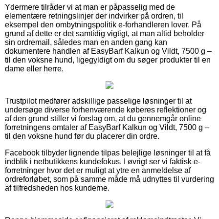
Ydermere tilråder vi at man er påpasselig med de
elementære retningslinjer der indvirker på ordren, til
eksempel den ombytningspolitik e-forhandleren lover. På
grund af dette er det samtidig vigtigt, at man altid beholder
sin ordremail, således man en anden gang kan
dokumentere handlen af EasyBarf Kalkun og Vildt, 7500 g –
til den voksne hund, ligegyldigt om du søger produkter til en
dame eller herre.
Trustpilot medfører adskillige passelige løsninger til at
undersøge diverse forhenværende køberes reflektioner og
af den grund stiller vi forslag om, at du gennemgår online
forretningens omtaler af EasyBarf Kalkun og Vildt, 7500 g –
til den voksne hund før du placerer din ordre.
Facebook tilbyder lignende tilpas belejlige løsninger til at få
indblik i netbutikkens kundefokus. I øvrigt ser vi faktisk e-
forretninger hvor det er muligt at ytre en anmeldelse af
ordreforløbet, som på samme måde må udnyttes til vurdering
af tilfredsheden hos kunderne.