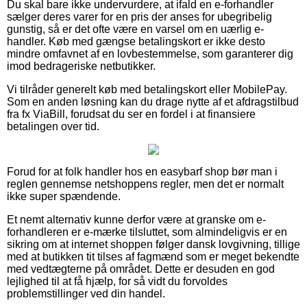
Du skal bare ikke undervurdere, at ifald en e-forhandler
sælger deres varer for en pris der anses for ubegribelig
gunstig, så er det ofte være en varsel om en uærlig e-
handler. Køb med gængse betalingskort er ikke desto
mindre omfavnet af en lovbestemmelse, som garanterer dig
imod bedrageriske netbutikker.
Vi tilråder generelt køb med betalingskort eller MobilePay.
Som en anden løsning kan du drage nytte af et afdragstilbud
fra fx ViaBill, forudsat du ser en fordel i at finansiere
betalingen over tid.
Forud for at folk handler hos en easybarf shop bør man i
reglen gennemse netshoppens regler, men det er normalt
ikke super spændende.
Et nemt alternativ kunne derfor være at granske om e-
forhandleren er e-mærke tilsluttet, som almindeligvis er en
sikring om at internet shoppen følger dansk lovgivning, tillige
med at butikken tit tilses af fagmænd som er meget bekendte
med vedtægterne på området. Dette er desuden en god
lejlighed til at få hjælp, for så vidt du forvoldes
problemstillinger ved din handel.