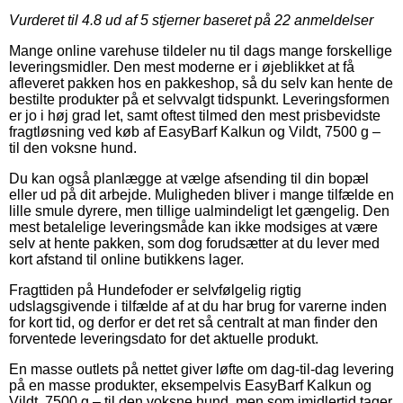
Vurderet til
4.8
ud af 5 stjerner baseret på
22
anmeldelser
Mange online varehuse tildeler nu til dags mange forskellige
leveringsmidler. Den mest moderne er i øjeblikket at få
afleveret pakken hos en pakkeshop, så du selv kan hente de
bestilte produkter på et selvvalgt tidspunkt. Leveringsformen
er jo i høj grad let, samt oftest tilmed den mest prisbevidste
fragtløsning ved køb af EasyBarf Kalkun og Vildt, 7500 g –
til den voksne hund.
Du kan også planlægge at vælge afsending til din bopæl
eller ud på dit arbejde. Muligheden bliver i mange tilfælde en
lille smule dyrere, men tillige ualmindeligt let gængelig. Den
mest betalelige leveringsmåde kan ikke modsiges at være
selv at hente pakken, som dog forudsætter at du lever med
kort afstand til online butikkens lager.
Fragttiden på Hundefoder er selvfølgelig rigtig
udslagsgivende i tilfælde af at du har brug for varerne inden
for kort tid, og derfor er det ret så centralt at man finder den
forventede leveringsdato for det aktuelle produkt.
En masse outlets på nettet giver løfte om dag-til-dag levering
på en masse produkter, eksempelvis EasyBarf Kalkun og
Vildt, 7500 g – til den voksne hund, men som imidlertid tager