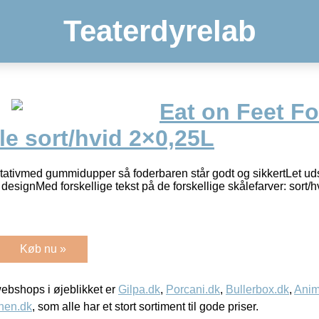
Teaterdyrelab
Eat on Feet F
e sort/hvid 2×0,25L
stativmed gummidupper så foderbaren står godt og sikkertLet u
t designMed forskellige tekst på de forskellige skålefarver: sort/
Køb nu »
bshops i øjeblikket er
Gilpa.dk
,
Porcani.dk
,
Bullerbox.dk
,
Anim
nen.dk
, som alle har et stort sortiment til gode priser.