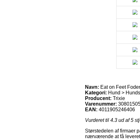
Navn:
Eat on Feet Foder
Kategori:
Hund > Hundsk
Producent:
Trixie
Varenummer:
3080150
EAN:
4011905246406
Vurderet til
4.3
ud af 5 st
Størstedelen af firmaer p
nærværende at få leveret 