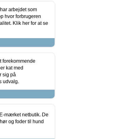
 har arbejdet som
op hvor forbrugeren
itet. Klik her for at se
est forekommende
ler kat med
r sig på
s udvalg.
E-mærket netbutik. De
hør og foder til hund