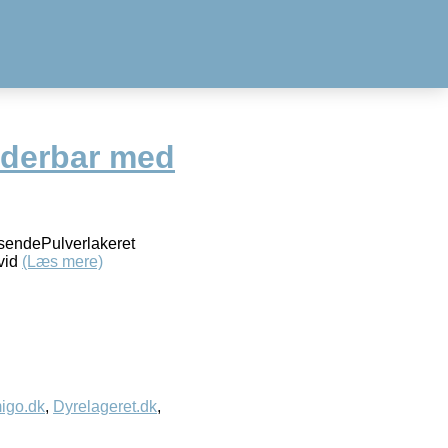
oderbar med
dsendePulverlakeret
hvid
(Læs mere)
igo.dk
,
Dyrelageret.dk
,