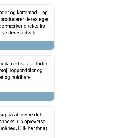
foder og kattemad – og
 producerer deres eget
dermærker direkte fra
t se deres udvalg.
utik med salg af foder
etøj, loppemidler og
tet og holdbare
sig på at levere det
 snacks. En oplevelse
 måned. Klik her for at