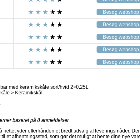
Besøg webshop
Besøg webshop
Besøg webshop
Besøg webshop
Besøg webshop
bar med keramikskåle sort/hvid 2×0,25L
åle > Keramikskål
5
jerner baseret på
8
anmeldelser
å nettet yder efterhånden et bredt udvalg af leveringsmåder. De
til et afhentningssted, som gør det muligt at hente dine nye vare