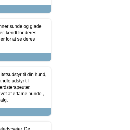
enner sunde og glade
r, kendt for deres
r for at se deres
tetsudstyr til din hund,
ndle udstyr til
ærdsterapeuter,
øvet af erfarne hunde-,
alg.
æledyrsejer. De