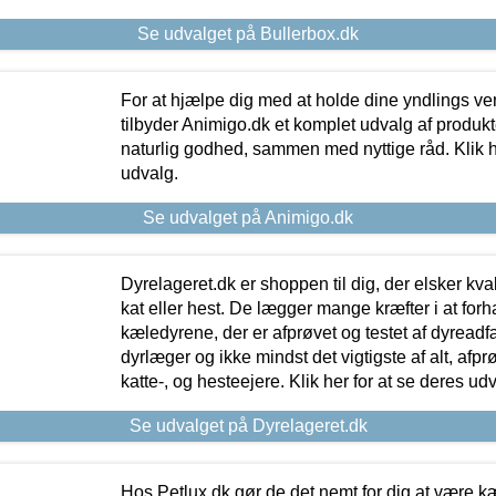
Se udvalget på Bullerbox.dk
For at hjælpe dig med at holde dine yndlings v
tilbyder Animigo.dk et komplet udvalg af produkte
naturlig godhed, sammen med nyttige råd. Klik he
udvalg.
Se udvalget på Animigo.dk
Dyrelageret.dk er shoppen til dig, der elsker kvali
kat eller hest. De lægger mange kræfter i at forha
kæledyrene, der er afprøvet og testet af dyreadf
dyrlæger og ikke mindst det vigtigste af alt, afpr
katte-, og hesteejere. Klik her for at se deres udv
Se udvalget på Dyrelageret.dk
Hos Petlux.dk gør de det nemt for dig at være k