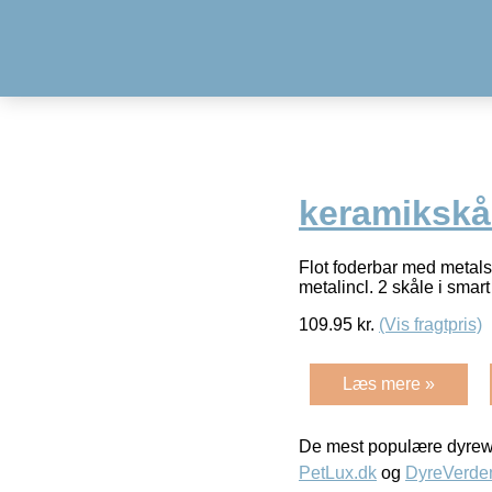
keramikskål
Flot foderbar med metal
metalincl. 2 skåle i smar
109.95
kr.
(Vis fragtpris)
Læs mere »
De mest populære dyrewe
PetLux.dk
og
DyreVerde