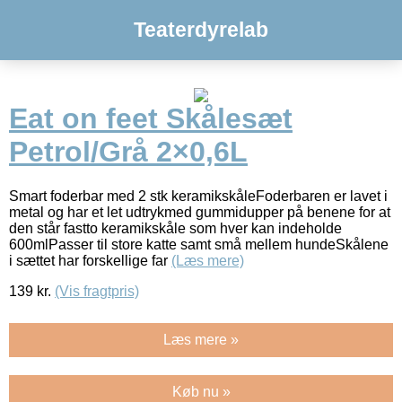
Teaterdyrelab
Eat on feet Skålesæt
Petrol/Grå 2×0,6L
Smart foderbar med 2 stk keramikskåleFoderbaren er lavet i
metal og har et let udtrykmed gummidupper på benene for at
den står fastto keramikskåle som hver kan indeholde
600mlPasser til store katte samt små mellem hundeSkålene
i sættet har forskellige far
(Læs mere)
139
kr.
(Vis fragtpris)
Læs mere »
Køb nu »