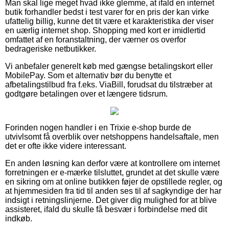
Man skal lige meget hvad ikke glemme, at ifald en internet
butik forhandler bedst i test varer for en pris der kan virke
ufattelig billig, kunne det tit være et karakteristika der viser
en uærlig internet shop. Shopping med kort er imidlertid
omfattet af en foranstaltning, der værner os overfor
bedrageriske netbutikker.
Vi anbefaler generelt køb med gængse betalingskort eller
MobilePay. Som et alternativ bør du benytte et
afbetalingstilbud fra f.eks. ViaBill, forudsat du tilstræber at
godtgøre betalingen over et længere tidsrum.
Forinden nogen handler i en Trixie e-shop burde de
utvivlsomt få overblik over netshoppens handelsaftale, men
det er ofte ikke videre interessant.
En anden løsning kan derfor være at kontrollere om internet
forretningen er e-mærke tilsluttet, grundet at det skulle være
en sikring om at online butikken føjer de opstillede regler, og
at hjemmesiden fra tid til anden ses til af sagkyndige der har
indsigt i retningslinjerne. Det giver dig mulighed for at blive
assisteret, ifald du skulle få besvær i forbindelse med dit
indkøb.