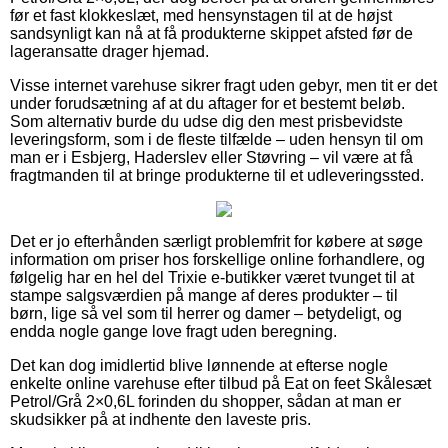
før et fast klokkeslæt, med hensynstagen til at de højst
sandsynligt kan nå at få produkterne skippet afsted før de
lageransatte drager hjemad.
Visse internet varehuse sikrer fragt uden gebyr, men tit er det
under forudsætning af at du aftager for et bestemt beløb.
Som alternativ burde du udse dig den mest prisbevidste
leveringsform, som i de fleste tilfælde – uden hensyn til om
man er i Esbjerg, Haderslev eller Støvring – vil være at få
fragtmanden til at bringe produkterne til et udleveringssted.
Det er jo efterhånden særligt problemfrit for købere at søge
information om priser hos forskellige online forhandlere, og
følgelig har en hel del Trixie e-butikker været tvunget til at
stampe salgsværdien på mange af deres produkter – til
børn, lige så vel som til herrer og damer – betydeligt, og
endda nogle gange love fragt uden beregning.
Det kan dog imidlertid blive lønnende at efterse nogle
enkelte online varehuse efter tilbud på Eat on feet Skålesæt
Petrol/Grå 2×0,6L forinden du shopper, sådan at man er
skudsikker på at indhente den laveste pris.