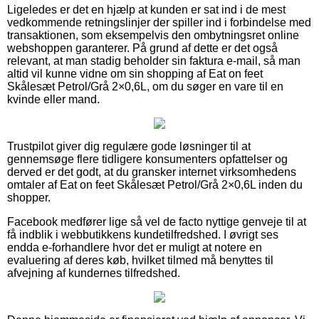
Ligeledes er det en hjælp at kunden er sat ind i de mest
vedkommende retningslinjer der spiller ind i forbindelse med
transaktionen, som eksempelvis den ombytningsret online
webshoppen garanterer. På grund af dette er det også
relevant, at man stadig beholder sin faktura e-mail, så man
altid vil kunne vidne om sin shopping af Eat on feet
Skålesæt Petrol/Grå 2×0,6L, om du søger en vare til en
kvinde eller mand.
Trustpilot giver dig regulære gode løsninger til at
gennemsøge flere tidligere konsumenters opfattelser og
derved er det godt, at du gransker internet virksomhedens
omtaler af Eat on feet Skålesæt Petrol/Grå 2×0,6L inden du
shopper.
Facebook medfører lige så vel de facto nyttige genveje til at
få indblik i webbutikkens kundetilfredshed. I øvrigt ses
endda e-forhandlere hvor det er muligt at notere en
evaluering af deres køb, hvilket tilmed må benyttes til
afvejning af kundernes tilfredshed.