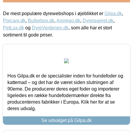
De mest populære dyrewebshops i øjeblikket er
Gilpa.dk
,
Porcani.dk
,
Bullerbox.dk
,
Animigo.dk
,
Dyrelageret.dk
,
PetLux.dk
og
DyreVerdenen.dk
, som alle har et stort
sortiment til gode priser.
Hos Gilpa.dk er de specialister inden for hundefoder og
kattemad – og det har de været siden slutningen af
90erne. De producerer deres eget foder og importerer
ligeledes en række hundefodermærker direkte fra
producenternes fabrikker i Europa. Klik her for at se
deres udvalg.
Se udvalget på Gilpa.dk