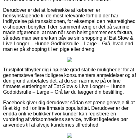
Derudover er det at foretrække at køberen er
hensynstagende til de mest relevante forhold der har
indflydelse på transaktionen, for eksempel den returrettighed
e-shoppen benytter. I den sammenhæng er det på samme
måde afgørende, at man når som helst gemmer ens faktura,
således man senere kan påvise sin shopping af Eat Slow &
Live Longer – Hunde Godbidsrulle – Large – Grå, hvad end
man er på shopping til en pige eller dreng.
Trustpilot tilbyder dig i højeste grad stabile muligheder for at
gennemstøve flere tidligere konsumenters anmeldelser og af
den grund anbefales det, at du ser nærmere på online
firmaets vurderinger af Eat Slow & Live Longer – Hunde
Godbidsrulle – Large – Grå før du lægger din bestilling.
Facebook giver dig derudover sådan set pæne genveje til at
få et kig ind i online firmaets popularitet. Derudover er der
endda online butikker hvor kunder kan registrere en
vurdering af virksomhedens service, hvilket ligeledes bør
anvendes til at afveje kundernes tilfredshed.