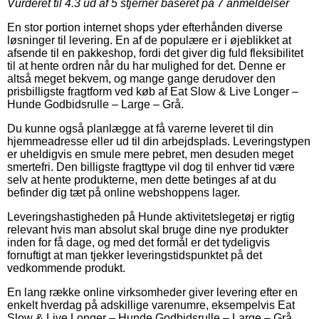
Vurderet til
4.3
ud af 5 stjerner baseret på
7
anmeldelser
En stor portion internet shops yder efterhånden diverse
løsninger til levering. En af de populære er i øjeblikket at
afsende til en pakkeshop, fordi det giver dig fuld fleksibilitet
til at hente ordren når du har mulighed for det. Denne er
altså meget bekvem, og mange gange derudover den
prisbilligste fragtform ved køb af Eat Slow & Live Longer –
Hunde Godbidsrulle – Large – Grå.
Du kunne også planlægge at få varerne leveret til din
hjemmeadresse eller ud til din arbejdsplads. Leveringstypen
er uheldigvis en smule mere pebret, men desuden meget
smertefri. Den billigste fragttype vil dog til enhver tid være
selv at hente produkterne, men dette betinges af at du
befinder dig tæt på online webshoppens lager.
Leveringshastigheden på Hunde aktivitetslegetøj er rigtig
relevant hvis man absolut skal bruge dine nye produkter
inden for få dage, og med det formål er det tydeligvis
fornuftigt at man tjekker leveringstidspunktet på det
vedkommende produkt.
En lang række online virksomheder giver levering efter en
enkelt hverdag på adskillige varenumre, eksempelvis Eat
Slow & Live Longer – Hunde Godbidsrulle – Large – Grå,