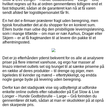
hvilket regnes ud fra at ordren gennemføres tidligere end et
fast tidspunkt, sådan at de garanteret kan nå at få varen
sendt afsted før logistikpersonalet får fri.
En hel del e-firmaer præsterer fragt uden beregning, men
typisk forudsætter det at du shopper for en konkret sum.
Ellers burde man udse dig den prisbilligste leveringsløsning,
som i mange tilfælde – om man er nær Aarhus, Dragør eller
Skjern – er at få fragtmanden til at levere din pakke til et
afhentningssted.
Det er jo efterhånden yderst bekvemt for os alle at analysere
priser på flere internet varehuse, og ergo har masser af
Imazo internet outlets set sig tvunget til at sænke priserne på
en række af deres produkter – til drenge og piger, men
ligeledes til kvinder og mænd – eftertrykkeligt, og endda
nogle gange byde på levering uden beregning.
Derfor kan det stadigvæk vise sig udbytterigt at udforske
enkelte online outlets efter rabatkoder på Eat Slow & Live
Longer – Hunde Godbidsrulle – Large – Grå forinden du
gennemfører dit køb, sådan at man er skudsikker på at opnå
den skarpeste pris.