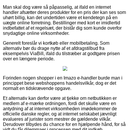
Man skal dog være så påpasselig, at ifald en internet
handler afsætter deres produkter for en pris der kan ses som
uhørt billig, kan det undertiden være et kendetegn på en
uægte online forretning. Bestillinger med kort er imidlertid
indbefattet af et regelsæt, der bistår dig som kunde overfor
snydagtige online virksomheder.
Generelt foreslår vi kortkøb eller mobilbetaling. Som
alternativ bør du drage nytte af et afdragstilbud fra
eksempelvis ViaBill, ifald du tilstræber at godtgøre prisen
over en længere periode.
Forinden nogen shopper i en Imazo e-handler burde man i
princippet bese webshoppens handelsvilkår, dog er det
normalt en tidskrævende opgave.
Et alternativ kan derfor være at tjekke om netbutikken er
medlem af e-mærke ordningen, fordi det skulle være en
antydning af at internet virksomheden imødekommer de
officielle danske regler, og at internet selskabet jævnligt
evalueres af jurister som mestrer de gældende vilkår.
Derudover tilbydes du chance for en hjælpende hånd, for så
vidt du får dilemmaer i processen med dit indkøb.