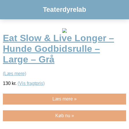
Teaterdyrelab
Eat Slow & Live Longer –
Hunde Godbidsrulle –
Large – Grå
(Læs mere)
130
kr.
(Vis fragtpris)
Læs mere »
Køb nu »