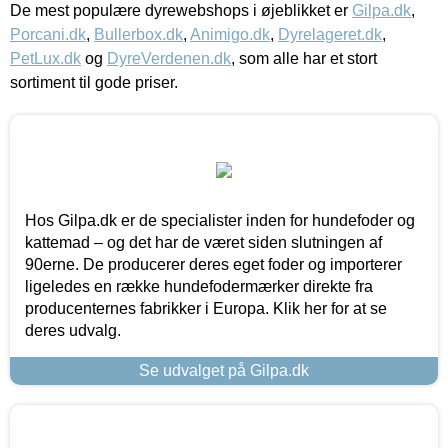
De mest populære dyrewebshops i øjeblikket er
Gilpa.dk
,
Porcani.dk
,
Bullerbox.dk
,
Animigo.dk
,
Dyrelageret.dk
,
PetLux.dk
og
DyreVerdenen.dk
, som alle har et stort
sortiment til gode priser.
Hos Gilpa.dk er de specialister inden for hundefoder og
kattemad – og det har de været siden slutningen af
90erne. De producerer deres eget foder og importerer
ligeledes en række hundefodermærker direkte fra
producenternes fabrikker i Europa. Klik her for at se
deres udvalg.
Se udvalget på Gilpa.dk