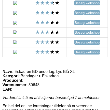
Besøg webshop
Besøg webshop
Besøg webshop
Besøg webshop
Besøg webshop
Besøg webshop
Navn:
Eskadron BD underlag, Lys Blå XL
Kategori:
Bandager > Eskadron
Producent:
Varenummer:
30648
EAN:
Vurderet til
4.5
ud af 5 stjerner baseret på
7
anmeldelser
En hel del online forretninger tildeler på nuværende