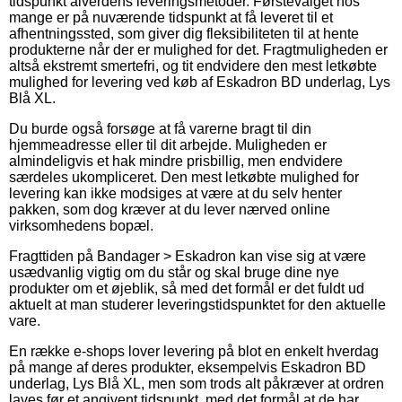
tidspunkt alverdens leveringsmetoder. Førstevalget hos
mange er på nuværende tidspunkt at få leveret til et
afhentningssted, som giver dig fleksibiliteten til at hente
produkterne når der er mulighed for det. Fragtmuligheden er
altså ekstremt smertefri, og tit endvidere den mest letkøbte
mulighed for levering ved køb af Eskadron BD underlag, Lys
Blå XL.
Du burde også forsøge at få varerne bragt til din
hjemmeadresse eller til dit arbejde. Muligheden er
almindeligvis et hak mindre prisbillig, men endvidere
særdeles ukompliceret. Den mest letkøbte mulighed for
levering kan ikke modsiges at være at du selv henter
pakken, som dog kræver at du lever nærved online
virksomhedens bopæl.
Fragttiden på Bandager > Eskadron kan vise sig at være
usædvanlig vigtig om du står og skal bruge dine nye
produkter om et øjeblik, så med det formål er det fuldt ud
aktuelt at man studerer leveringstidspunktet for den aktuelle
vare.
En række e-shops lover levering på blot en enkelt hverdag
på mange af deres produkter, eksempelvis Eskadron BD
underlag, Lys Blå XL, men som trods alt påkræver at ordren
laves før et angivent tidspunkt, med det formål at de har