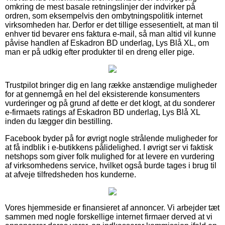
omkring de mest basale retningslinjer der indvirker på
ordren, som eksempelvis den ombytningspolitik internet
virksomheden har. Derfor er det tillige essesentielt, at man til
enhver tid bevarer ens faktura e-mail, så man altid vil kunne
påvise handlen af Eskadron BD underlag, Lys Blå XL, om
man er på udkig efter produkter til en dreng eller pige.
Trustpilot bringer dig en lang række anstændige muligheder
for at gennemgå en hel del eksisterende konsumenters
vurderinger og på grund af dette er det klogt, at du sonderer
e-firmaets ratings af Eskadron BD underlag, Lys Blå XL
inden du lægger din bestilling.
Facebook byder på for øvrigt nogle strålende muligheder for
at få indblik i e-butikkens pålidelighed. I øvrigt ser vi faktisk
netshops som giver folk mulighed for at levere en vurdering
af virksomhedens service, hvilket også burde tages i brug til
at afveje tilfredsheden hos kunderne.
Vores hjemmeside er finansieret af annoncer. Vi arbejder tæt
sammen med nogle forskellige internet firmaer derved at vi