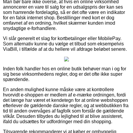
Man bør bare ikke overse, at hvis en online virksomhed
annoncerer en vare til salg for en udsalgspris der kan ses
som hamrende fordelagtig, så er det ofte være en indikator
for en falsk internet shop. Bestillinger med kort er dog
omfavnet af en ordning, hvilket skærmer kunden imod
snydagtige e-forhandlere.
Vi slår generelt et slag for kortbetalinger eller MobilePay.
Som alternativ kunne du vælge et tilbud som eksempelvis
ViaBill, i tilfælde af at du hellere vil afdrage beløbet senere.
Inden folk handler hos en online butik behøver man i og for
sig bese virksomhedens regler, dog er det ofte ikke super
spændende.
En anden mulighed kunne måske være at kontrollere
hvorvidt e-shoppen er medlem af e-mærke ordningen, fordi
det længe har været et kendetegn for at online webshoppen
efterlever de gældende danske regler, og at webbutikken fra
tid til anden overvåges af fagfolk som forstår de gældende
vilkår. Desuden tilbydes du lejlighed til at blive assisteret,
ifald du udsættes for udfordringer med din shopping.
Tilsvarende rekommanderer vi at køber er omhyggelig