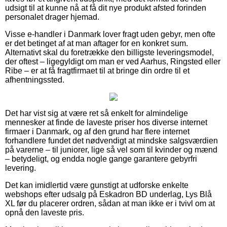
udsigt til at kunne nå at få dit nye produkt afsted forinden
personalet drager hjemad.
Visse e-handler i Danmark lover fragt uden gebyr, men ofte
er det betinget af at man aftager for en konkret sum.
Alternativt skal du foretrække den billigste leveringsmodel,
der oftest – ligegyldigt om man er ved Aarhus, Ringsted eller
Ribe – er at få fragtfirmaet til at bringe din ordre til et
afhentningssted.
Det har vist sig at være ret så enkelt for almindelige
mennesker at finde de laveste priser hos diverse internet
firmaer i Danmark, og af den grund har flere internet
forhandlere fundet det nødvendigt at mindske salgsværdien
på varerne – til juniorer, lige så vel som til kvinder og mænd
– betydeligt, og endda nogle gange garantere gebyrfri
levering.
Det kan imidlertid være gunstigt at udforske enkelte
webshops efter udsalg på Eskadron BD underlag, Lys Blå
XL før du placerer ordren, sådan at man ikke er i tvivl om at
opnå den laveste pris.