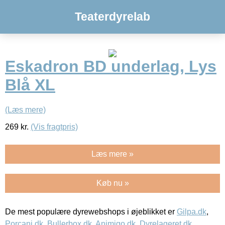
Teaterdyrelab
Eskadron BD underlag, Lys
Blå XL
(Læs mere)
269
kr.
(Vis fragtpris)
Læs mere »
Køb nu »
De mest populære dyrewebshops i øjeblikket er
Gilpa.dk
,
Porcani.dk
,
Bullerbox.dk
,
Animigo.dk
,
Dyrelageret.dk
,