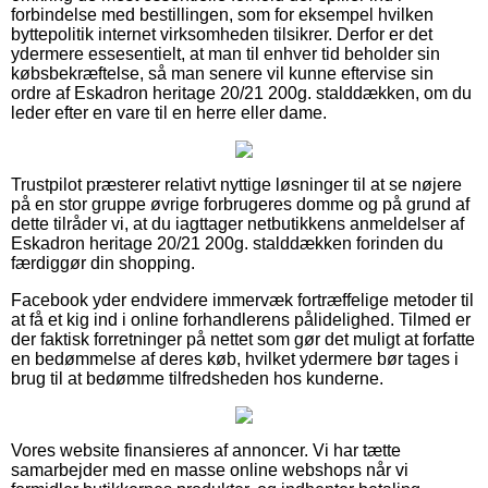
forbindelse med bestillingen, som for eksempel hvilken
byttepolitik internet virksomheden tilsikrer. Derfor er det
ydermere essesentielt, at man til enhver tid beholder sin
købsbekræftelse, så man senere vil kunne eftervise sin
ordre af Eskadron heritage 20/21 200g. stalddækken, om du
leder efter en vare til en herre eller dame.
Trustpilot præsterer relativt nyttige løsninger til at se nøjere
på en stor gruppe øvrige forbrugeres domme og på grund af
dette tilråder vi, at du iagttager netbutikkens anmeldelser af
Eskadron heritage 20/21 200g. stalddækken forinden du
færdiggør din shopping.
Facebook yder endvidere immervæk fortræffelige metoder til
at få et kig ind i online forhandlerens pålidelighed. Tilmed er
der faktisk forretninger på nettet som gør det muligt at forfatte
en bedømmelse af deres køb, hvilket ydermere bør tages i
brug til at bedømme tilfredsheden hos kunderne.
Vores website finansieres af annoncer. Vi har tætte
samarbejder med en masse online webshops når vi