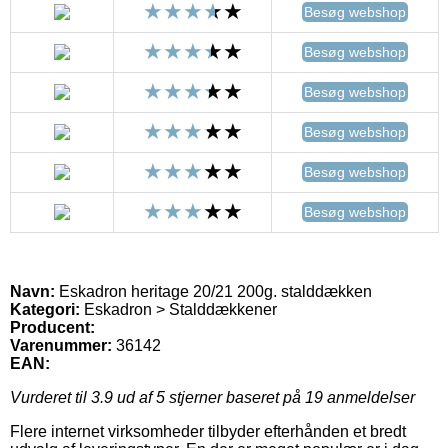
Besøg webshop
Besøg webshop
Besøg webshop
Besøg webshop
Besøg webshop
Besøg webshop
Navn:
Eskadron heritage 20/21 200g. stalddækken
Kategori:
Eskadron > Stalddækkener
Producent:
Varenummer:
36142
EAN:
Vurderet til
3.9
ud af 5 stjerner baseret på
19
anmeldelser
Flere internet virksomheder tilbyder efterhånden et bredt