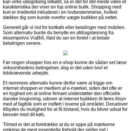
kan virke ubegribelig letkøbt, så er det for det meste være et
karakteristika der viser en fup online butik. Shopping med
kort er imidlertid inkluderet i en lovbestemmelse, hvilket
dækker dig som kunde overfor uægte butikker på nettet.
Generelt går vi ind for kortkøb eller betalinger med mobilen.
Som alternativ burde du benytte en afdragsløsning fra
eksempelvis ViaBill, ifald du ser en fordel i at betale
betalingen senere.
Før nogen shopper hos en e-shop kunne de sådan set læse
virksomhedens betingelser, dog er det uden tvivl et
tidskrævende arbejde.
Et nemmere alternativ kunne derfor være at kigge om
internet shoppen er medlem af e-mærket, siden det ofte er
en tryghed om at online firmaet understøtter den officielle
danske lovgivning, udover at internet butikken tit føres tilsyn
med af fagfolk som er indført i lovene på området. Derudover
tilbydes du mulighed for at få bistand, hvis du bliver udsat for
besvær med dit køb.
Tilmed er det at foretrække at du er oppe på mærkerne
omkring de mest essentielle forhold der spiller ind i