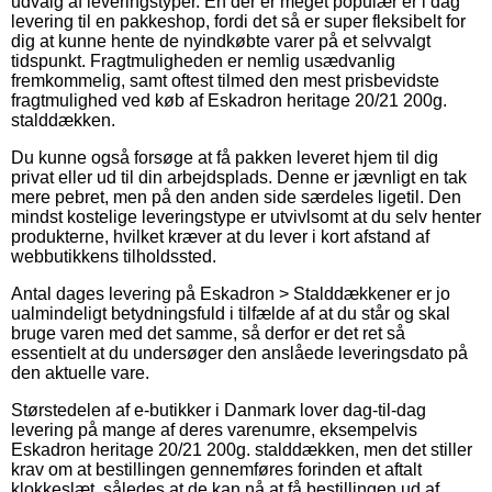
udvalg af leveringstyper. En der er meget populær er i dag
levering til en pakkeshop, fordi det så er super fleksibelt for
dig at kunne hente de nyindkøbte varer på et selvvalgt
tidspunkt. Fragtmuligheden er nemlig usædvanlig
fremkommelig, samt oftest tilmed den mest prisbevidste
fragtmulighed ved køb af Eskadron heritage 20/21 200g.
stalddækken.
Du kunne også forsøge at få pakken leveret hjem til dig
privat eller ud til din arbejdsplads. Denne er jævnligt en tak
mere pebret, men på den anden side særdeles ligetil. Den
mindst kostelige leveringstype er utvivlsomt at du selv henter
produkterne, hvilket kræver at du lever i kort afstand af
webbutikkens tilholdssted.
Antal dages levering på Eskadron > Stalddækkener er jo
ualmindeligt betydningsfuld i tilfælde af at du står og skal
bruge varen med det samme, så derfor er det ret så
essentielt at du undersøger den anslåede leveringsdato på
den aktuelle vare.
Størstedelen af e-butikker i Danmark lover dag-til-dag
levering på mange af deres varenumre, eksempelvis
Eskadron heritage 20/21 200g. stalddækken, men det stiller
krav om at bestillingen gennemføres forinden et aftalt
klokkeslæt, således at de kan nå at få bestillingen ud af