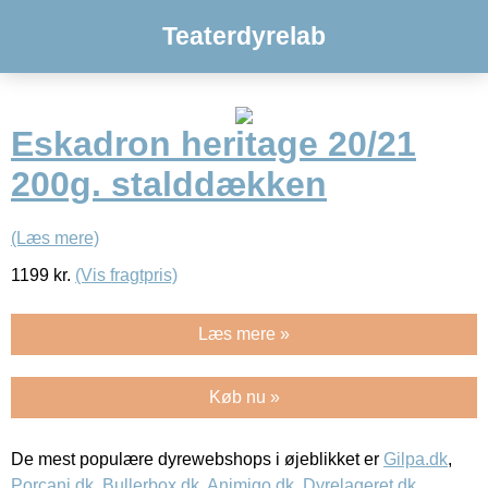
Teaterdyrelab
Eskadron heritage 20/21
200g. stalddækken
(Læs mere)
1199
kr.
(Vis fragtpris)
Læs mere »
Køb nu »
De mest populære dyrewebshops i øjeblikket er
Gilpa.dk
,
Porcani.dk
,
Bullerbox.dk
,
Animigo.dk
,
Dyrelageret.dk
,