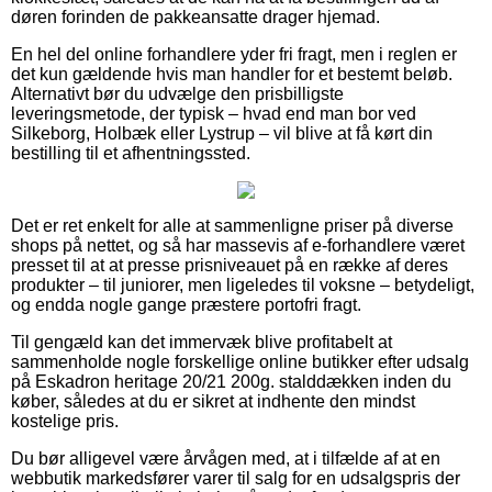
døren forinden de pakkeansatte drager hjemad.
En hel del online forhandlere yder fri fragt, men i reglen er
det kun gældende hvis man handler for et bestemt beløb.
Alternativt bør du udvælge den prisbilligste
leveringsmetode, der typisk – hvad end man bor ved
Silkeborg, Holbæk eller Lystrup – vil blive at få kørt din
bestilling til et afhentningssted.
Det er ret enkelt for alle at sammenligne priser på diverse
shops på nettet, og så har massevis af e-forhandlere været
presset til at at presse prisniveauet på en række af deres
produkter – til juniorer, men ligeledes til voksne – betydeligt,
og endda nogle gange præstere portofri fragt.
Til gengæld kan det immervæk blive profitabelt at
sammenholde nogle forskellige online butikker efter udsalg
på Eskadron heritage 20/21 200g. stalddækken inden du
køber, således at du er sikret at indhente den mindst
kostelige pris.
Du bør alligevel være årvågen med, at i tilfælde af at en
webbutik markedsfører varer til salg for en udsalgspris der