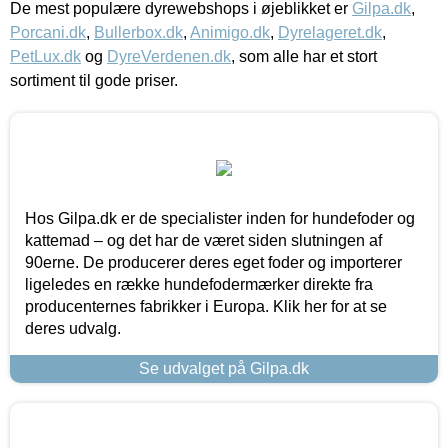
De mest populære dyrewebshops i øjeblikket er
Gilpa.dk
,
Porcani.dk
,
Bullerbox.dk
,
Animigo.dk
,
Dyrelageret.dk
,
PetLux.dk
og
DyreVerdenen.dk
, som alle har et stort
sortiment til gode priser.
Hos Gilpa.dk er de specialister inden for hundefoder og
kattemad – og det har de været siden slutningen af
90erne. De producerer deres eget foder og importerer
ligeledes en række hundefodermærker direkte fra
producenternes fabrikker i Europa. Klik her for at se
deres udvalg.
Se udvalget på Gilpa.dk