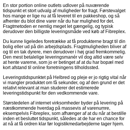
En stor portion online outlets udlover på nuværende
tidspunkt et stort udvalg af muligheder for fragt. Førstevalget
hos mange er lige nu at få leveret til en pakkeshop, og så
afhenter du blot dine varer når du har mulighed for det.
Fragtmetoden er nemlig meget let gængelig, og typisk
derudover den billigste leveringsmåde ved køb af Fibreplex.
Du kunne ligeledes foretrække at få produkterne bragt til din
bolig eller ud på din arbejdsplads. Fragtmuligheden bliver af
og til en tak dyrere, men derudover i høj grad fremkommelig.
Den mest betalelige leveringsmanér vil dog altid være selv
at hente varerne, som jo er betinget af at du har bopæl med
kort afstand til online forretningens tilholdssted.
Leveringstidspunktet på Helbred og pleje er jo rigtig vital når
vi mangler produktet om få sekunder, og af den grund er det
relativt relevant at man studerer det estimerede
leveringstidspunkt for den vedkommende vare.
Størstedelen af internet virksomheder byder på levering på
næstkommende hverdag på massevis af varenumre,
eksempelvis Fibreplex, som afhænger af at du når at bestille
inden et besluttet tidspunkt, således at de har en chance for
at nå at få ordren klar før logistikmedarbejderne tager hjem.