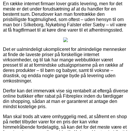
En række internet firmaer lover gratis levering, men for det
meste er det under forudsætning af at du handler for en
bestemt sum. Derudover kan man foretrække den
prisbilligste fragtmulighed, som oftest – uden hensyn til om
man bor i Silkeborg, Nykøbing Falster eller Sæby – vil være
at få fragtfirmaet til at køre dine varer til et afhentningssted.
Det er ualmindeligt ukompliceret for almindelige mennesker
at finde de laveste priser på forskellige internet
virksomheder, og til tak har mange webbutikker været
presset til at at formindske udsalgspriserne på en række af
deres produkter – til børn og babyer, samt til voksne –
drastisk, og endda nogle gange byde på levering uden
omkostninger.
Derfor kan det immervæk vise sig rentabelt at eftergå diverse
online butikker efter rabat på Fibreplex inden du færdiggør
din shopping, sådan at man er garanteret at antage den
mindst kostelige pris.
Man skal trods alt være omhyggelig med, at såfremt en shop
på nettet tilbyder varer for en pris der kan virke
himmelråbende fordelagtig, så kan det for det meste være et