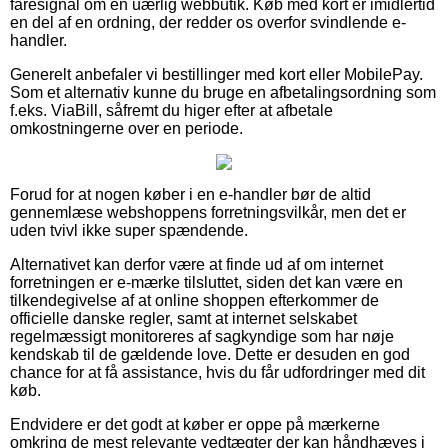
faresignal om en uærlig webbutik. Køb med kort er imidlertid
en del af en ordning, der redder os overfor svindlende e-
handler.
Generelt anbefaler vi bestillinger med kort eller MobilePay.
Som et alternativ kunne du bruge en afbetalingsordning som
f.eks. ViaBill, såfremt du higer efter at afbetale
omkostningerne over en periode.
Forud for at nogen køber i en e-handler bør de altid
gennemlæse webshoppens forretningsvilkår, men det er
uden tvivl ikke super spændende.
Alternativet kan derfor være at finde ud af om internet
forretningen er e-mærke tilsluttet, siden det kan være en
tilkendegivelse af at online shoppen efterkommer de
officielle danske regler, samt at internet selskabet
regelmæssigt monitoreres af sagkyndige som har nøje
kendskab til de gældende love. Dette er desuden en god
chance for at få assistance, hvis du får udfordringer med dit
køb.
Endvidere er det godt at køber er oppe på mærkerne
omkring de mest relevante vedtægter der kan håndhæves i