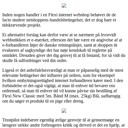
Inden nogen handler i en Flexi internet webshop behøver de de
facto studere netshoppens handelsbetingelser, det er dog bare et
tidskrævende projekt.
Et alternativt forslag kan derfor være at se nærmere på hvorvidt
webbutikken er e-mærket, eftersom det bør være en angivelse af at
e-forhandleren føjer de danske retningslinjer, samt at shoppen tit
evalueres af sagkyndige der har nøje kendskab til reglerne på
området. Desuden giver det dig genvej til at få bistand, for så vidt du
skulle få udfordringer ved din ordre.
Ligeså er det anbefalelsesværdigt at man er påpasselig med de mest
relevante betingelser der influerer på ordren, som for eksempel
hvilken ombytningsrettighed internet forhandleren kører med. I den
forbindelse er det også vigtigt, at man til enhver tid bevarer ens
ordremail, så man til enhver tid vil kunne påvise sin bestilling af
Flexi New Classic med 5m. Bånd M (max. 25kg) Blå, uafhængig
om du søger et produkt til en pige eller dreng.
Trustpilot indebærer egentlig ærlige genveje til at gennemsøge en
længere række andre forbrugeres kritik og derved er det en hjælp, at