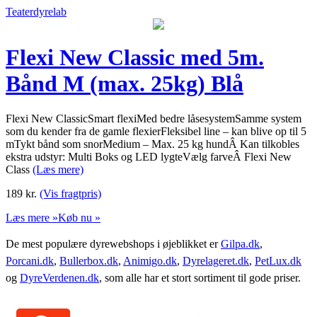
Teaterdyrelab
Flexi New Classic med 5m.
Bånd M (max. 25kg) Blå
Flexi New ClassicSmart flexiMed bedre låsesystemSamme system
som du kender fra de gamle flexierFleksibel line – kan blive op til 5
mTykt bånd som snorMedium – Max. 25 kg hundÂ Kan tilkobles
ekstra udstyr: Multi Boks og LED lygteVælg farveÂ Flexi New
Class
(Læs mere)
189
kr.
(Vis fragtpris)
Læs mere »
Køb nu »
De mest populære dyrewebshops i øjeblikket er
Gilpa.dk
,
Porcani.dk
,
Bullerbox.dk
,
Animigo.dk
,
Dyrelageret.dk
,
PetLux.dk
og
DyreVerdenen.dk
, som alle har et stort sortiment til gode priser.