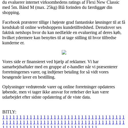
du evaluerer internet virksomhedens ratings af Flexi New Classic
med 5m. Bånd M (max. 25kg) Blå forinden du færdiggør din
shopping.
Facebook præsterer tillige i højeste grad fantastiske løsninger til at få
kendskab til online webshoppens kundetilfredshed. Derudover ses
faktisk netshops hvor du kan nedfælde en evaluering af deres køb,
hvilket ydermere kan benyttes til at tage stilling til hvor tilfredse
kunderne er.
Vores side er finansieret ved hjælp af reklamer. Vi har
samarbejdsaftaler med en gruppe af e-handler når vi præsenterer
forretningernes varer, og indtjener betaling for så vidt vores
besøgende laver en bestilling.
Oplysninger vedrørende varer og online forretninger opdateres
løbende, men vi tager ikke ansvar for rettelser der kan være
udarbejdet efter sidste opdatering af de viste data.
BITLY:
1
1
1
1
1
1
1
1
1
1
1
1
1
1
1
1
1
1
1
1
1
1
1
1
1
1
1
1
1
1
1
1
1
1
1
1
1
1
1
1
1
1
1
1
1
1
1
1
1
1
1
1
1
1
1
1
1
1
1
1
1
1
1
1
1
1
1
1
1
1
1
1
1
1
1
1
1
1
1
1
1
1
1
1
1
1
1
1
1
1
1
1
1
1
1
1
1
1
1
1