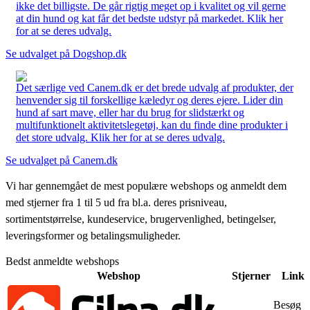
ikke det billigste. De går rigtig meget op i kvalitet og vil gerne
at din hund og kat får det bedste udstyr på markedet. Klik her
for at se deres udvalg.
Se udvalget på Dogshop.dk
Det særlige ved Canem.dk er det brede udvalg af produkter, der
henvender sig til forskellige kæledyr og deres ejere. Lider din
hund af sart mave, eller har du brug for slidstærkt og
multifunktionelt aktivitetslegetøj, kan du finde dine produkter i
det store udvalg. Klik her for at se deres udvalg.
Se udvalget på Canem.dk
Vi har gennemgået de mest populære webshops og anmeldt dem
med stjerner fra 1 til 5 ud fra bl.a. deres prisniveau,
sortimentstørrelse, kundeservice, brugervenlighed, betingelser,
leveringsformer og betalingsmuligheder.
Bedst anmeldte webshops
Webshop
Stjerner
Link
Besøg