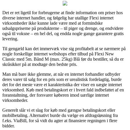
Det er ret ligetil for forbrugerne at finde information om priser hos
diverse internet handler, og følgelig har utallige Flexi internet
virksomheder ikke kunne lade være med at formindske
udsalgspriserne på produkterne – til piger og drenge, og endvidere
også til voksne – en hel del, og endda nogle gange garantere gratis
levering.
Til gengæld kan det immervæk vise sig profitabelt at se nærmere på
nogle forskellige internet webshops efter tilbud på Flexi New
Classic med 5m. Bånd M (max. 25kg) Blå før du bestiller, så du er
skråsikker på at modtage den bedste pris.
Man må bare ikke glemme, at når en internet forhandler udbyder
deres varer til salg for en pris som er urealistisk fordelagtig, burde
det for det meste være et karakteristika der viser en uægte internet
virksomhed. Køb med betalingskort er i hvert fald indbefattet af en
foranstaltning, der forsvarer køberen imod uærlige internet
virksomheder.
Generelt slår vi et slag for køb med gængse betalingskort eller
mobilbetaling. Alternativt burde du vælge en afdragsløsning fra
f.eks. ViaBill, for så vidt du agter at finansiere regningen i flere
bidder.