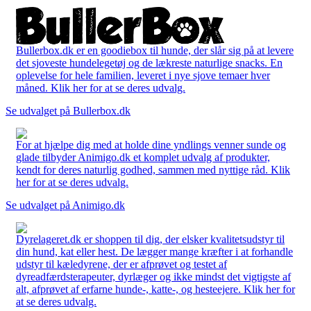
Bullerbox.dk er en goodiebox til hunde, der slår sig på at levere
det sjoveste hundelegetøj og de lækreste naturlige snacks. En
oplevelse for hele familien, leveret i nye sjove temaer hver
måned. Klik her for at se deres udvalg.
Se udvalget på Bullerbox.dk
For at hjælpe dig med at holde dine yndlings venner sunde og
glade tilbyder Animigo.dk et komplet udvalg af produkter,
kendt for deres naturlig godhed, sammen med nyttige råd. Klik
her for at se deres udvalg.
Se udvalget på Animigo.dk
Dyrelageret.dk er shoppen til dig, der elsker kvalitetsudstyr til
din hund, kat eller hest. De lægger mange kræfter i at forhandle
udstyr til kæledyrene, der er afprøvet og testet af
dyreadfærdsterapeuter, dyrlæger og ikke mindst det vigtigste af
alt, afprøvet af erfarne hunde-, katte-, og hesteejere. Klik her for
at se deres udvalg.