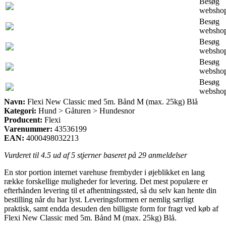
Besøg
websho
Besøg
websho
Besøg
websho
Besøg
websho
Besøg
websho
Navn:
Flexi New Classic med 5m. Bånd M (max. 25kg) Blå
Kategori:
Hund > Gåturen > Hundesnor
Producent:
Flexi
Varenummer:
43536199
EAN:
4000498032213
Vurderet til
4.5
ud af 5 stjerner baseret på
29
anmeldelser
En stor portion internet varehuse frembyder i øjeblikket en lang
række forskellige muligheder for levering. Det mest populære er
efterhånden levering til et afhentningssted, så du selv kan hente din
bestilling når du har lyst. Leveringsformen er nemlig særligt
praktisk, samt endda desuden den billigste form for fragt ved køb af
Flexi New Classic med 5m. Bånd M (max. 25kg) Blå.