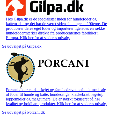
Hos Gilpa.dk er de specialister inden for hundefoder og
kattemad – og det har de været siden slutningen af 90erne. De
producerer deres eget foder og importerer ligeledes en række
hundefodermærker direkte fra producenternes fabrikker i
Europa. Klik her for at se deres udvalg.
Se udvalget på Gilpa.dk
Porcani.dk er en danskejet og familiedrevet netbutik med salg
af foder til hunde og katte, hundesenge, kradsebræt, legetøj,
loppemidler og meget mere. De er stærkt fokuseret på høj
kvalitet og holdbare produkter. Klik her for at se deres udvalg.
Se udvalget på Porcani.dk