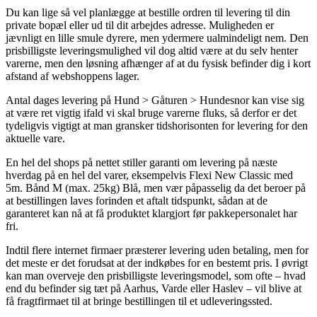
Du kan lige så vel planlægge at bestille ordren til levering til din
private bopæl eller ud til dit arbejdes adresse. Muligheden er
jævnligt en lille smule dyrere, men ydermere ualmindeligt nem. Den
prisbilligste leveringsmulighed vil dog altid være at du selv henter
varerne, men den løsning afhænger af at du fysisk befinder dig i kort
afstand af webshoppens lager.
Antal dages levering på Hund > Gåturen > Hundesnor kan vise sig
at være ret vigtig ifald vi skal bruge varerne fluks, så derfor er det
tydeligvis vigtigt at man gransker tidshorisonten for levering for den
aktuelle vare.
En hel del shops på nettet stiller garanti om levering på næste
hverdag på en hel del varer, eksempelvis Flexi New Classic med
5m. Bånd M (max. 25kg) Blå, men vær påpasselig da det beroer på
at bestillingen laves forinden et aftalt tidspunkt, sådan at de
garanteret kan nå at få produktet klargjort før pakkepersonalet har
fri.
Indtil flere internet firmaer præsterer levering uden betaling, men for
det meste er det forudsat at der indkøbes for en bestemt pris. I øvrigt
kan man overveje den prisbilligste leveringsmodel, som ofte – hvad
end du befinder sig tæt på Aarhus, Varde eller Haslev – vil blive at
få fragtfirmaet til at bringe bestillingen til et udleveringssted.