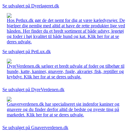
Se udvalget på Dyrelageret.dk
Hos Petlux.dk gør de det nemt for dig at være kæledyrsejer. De
hjælper dig nemlig med altid at have de rette produkter lige ved
hånden. Her finder du et bredt sortiment af både udstyr, legetøj
og foder i høj kvalitet til både hund og kat. Klik her for at se
deres udvalg.
Se udvalget på PetLux.dk
DyreVerdenen.dk sælger et bredt udvalg af foder og tilbehør til
hunde, katte, kaniner, gnavere, fugle, akvarier, fisk, reptiller og
krybdyr. Klik her for at se deres udvalg.
Se udvalget på DyreVerdenen.dk
Gnaververdenen.dk har specialiseret sig indenfor kaniner og
gnavere og du finder derfor altid de bedste og nyeste ting på
markedet. Klik her for at se deres udvalg.
Se udvalget på Gnaververdenen.dk