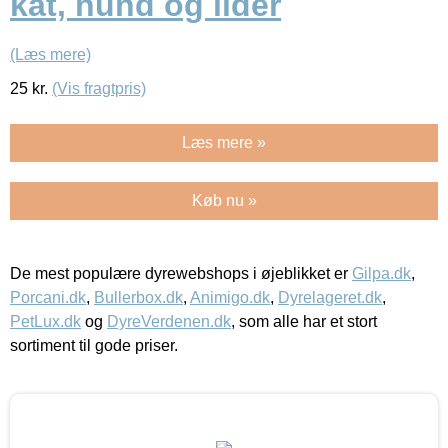
kat, hund og ilder
(Læs mere)
25
kr.
(Vis fragtpris)
Læs mere »
Køb nu »
De mest populære dyrewebshops i øjeblikket er
Gilpa.dk
,
Porcani.dk
,
Bullerbox.dk
,
Animigo.dk
,
Dyrelageret.dk
,
PetLux.dk
og
DyreVerdenen.dk
, som alle har et stort
sortiment til gode priser.