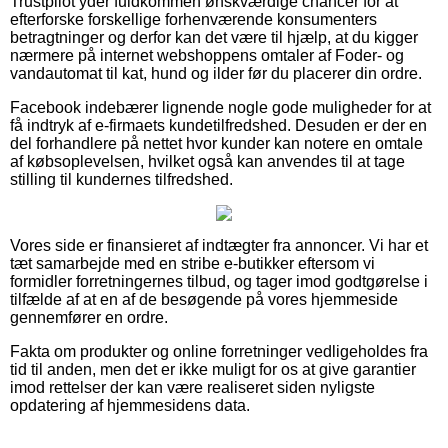
Trustpilot yder fuldkommen ønskværdige chancer for at
efterforske forskellige forhenværende konsumenters
betragtninger og derfor kan det være til hjælp, at du kigger
nærmere på internet webshoppens omtaler af Foder- og
vandautomat til kat, hund og ilder før du placerer din ordre.
Facebook indebærer lignende nogle gode muligheder for at
få indtryk af e-firmaets kundetilfredshed. Desuden er der en
del forhandlere på nettet hvor kunder kan notere en omtale
af købsoplevelsen, hvilket også kan anvendes til at tage
stilling til kundernes tilfredshed.
Vores side er finansieret af indtægter fra annoncer. Vi har et
tæt samarbejde med en stribe e-butikker eftersom vi
formidler forretningernes tilbud, og tager imod godtgørelse i
tilfælde af at en af de besøgende på vores hjemmeside
gennemfører en ordre.
Fakta om produkter og online forretninger vedligeholdes fra
tid til anden, men det er ikke muligt for os at give garantier
imod rettelser der kan være realiseret siden nyligste
opdatering af hjemmesidens data.