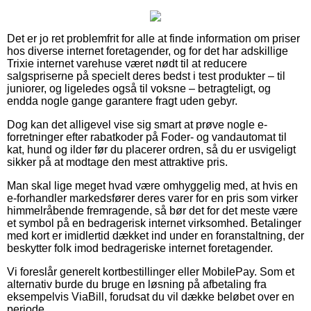
Det er jo ret problemfrit for alle at finde information om priser
hos diverse internet foretagender, og for det har adskillige
Trixie internet varehuse været nødt til at reducere
salgspriserne på specielt deres bedst i test produkter – til
juniorer, og ligeledes også til voksne – betragteligt, og
endda nogle gange garantere fragt uden gebyr.
Dog kan det alligevel vise sig smart at prøve nogle e-
forretninger efter rabatkoder på Foder- og vandautomat til
kat, hund og ilder før du placerer ordren, så du er usvigeligt
sikker på at modtage den mest attraktive pris.
Man skal lige meget hvad være omhyggelig med, at hvis en
e-forhandler markedsfører deres varer for en pris som virker
himmelråbende fremragende, så bør det for det meste være
et symbol på en bedragerisk internet virksomhed. Betalinger
med kort er imidlertid dækket ind under en foranstaltning, der
beskytter folk imod bedrageriske internet foretagender.
Vi foreslår generelt kortbestillinger eller MobilePay. Som et
alternativ burde du bruge en løsning på afbetaling fra
eksempelvis ViaBill, forudsat du vil dække beløbet over en
periode.