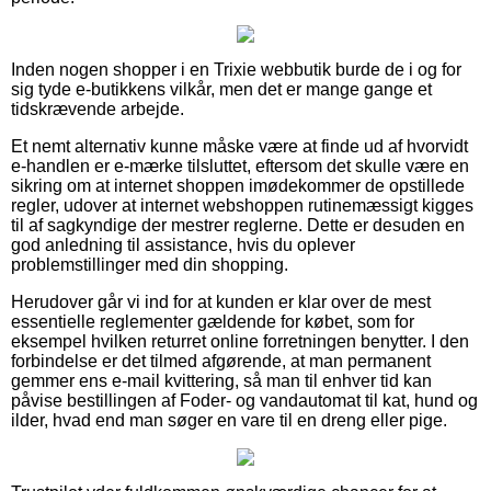
Inden nogen shopper i en Trixie webbutik burde de i og for
sig tyde e-butikkens vilkår, men det er mange gange et
tidskrævende arbejde.
Et nemt alternativ kunne måske være at finde ud af hvorvidt
e-handlen er e-mærke tilsluttet, eftersom det skulle være en
sikring om at internet shoppen imødekommer de opstillede
regler, udover at internet webshoppen rutinemæssigt kigges
til af sagkyndige der mestrer reglerne. Dette er desuden en
god anledning til assistance, hvis du oplever
problemstillinger med din shopping.
Herudover går vi ind for at kunden er klar over de mest
essentielle reglementer gældende for købet, som for
eksempel hvilken returret online forretningen benytter. I den
forbindelse er det tilmed afgørende, at man permanent
gemmer ens e-mail kvittering, så man til enhver tid kan
påvise bestillingen af Foder- og vandautomat til kat, hund og
ilder, hvad end man søger en vare til en dreng eller pige.