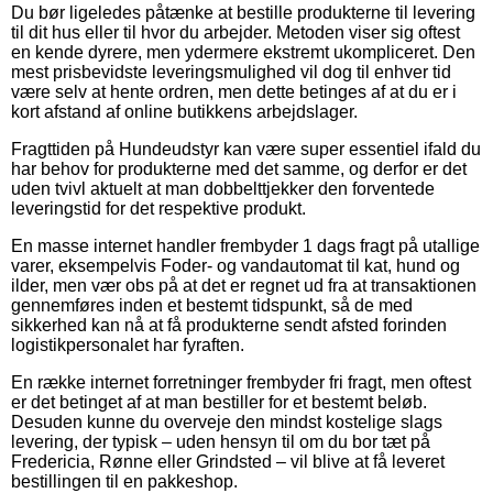
Du bør ligeledes påtænke at bestille produkterne til levering
til dit hus eller til hvor du arbejder. Metoden viser sig oftest
en kende dyrere, men ydermere ekstremt ukompliceret. Den
mest prisbevidste leveringsmulighed vil dog til enhver tid
være selv at hente ordren, men dette betinges af at du er i
kort afstand af online butikkens arbejdslager.
Fragttiden på Hundeudstyr kan være super essentiel ifald du
har behov for produkterne med det samme, og derfor er det
uden tvivl aktuelt at man dobbelttjekker den forventede
leveringstid for det respektive produkt.
En masse internet handler frembyder 1 dags fragt på utallige
varer, eksempelvis Foder- og vandautomat til kat, hund og
ilder, men vær obs på at det er regnet ud fra at transaktionen
gennemføres inden et bestemt tidspunkt, så de med
sikkerhed kan nå at få produkterne sendt afsted forinden
logistikpersonalet har fyraften.
En række internet forretninger frembyder fri fragt, men oftest
er det betinget af at man bestiller for et bestemt beløb.
Desuden kunne du overveje den mindst kostelige slags
levering, der typisk – uden hensyn til om du bor tæt på
Fredericia, Rønne eller Grindsted – vil blive at få leveret
bestillingen til en pakkeshop.