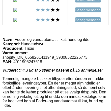
Besøg webshop
Besøg webshop
Navn:
Foder- og vandautomat til kat, hund og ilder
Kategori:
Hundeudstyr
Producent:
Trixie
Varenummer:
shopify_DK_6558261411949_39308522225773
EAN:
4011905247618
Vurderet til
4.3
ud af 5 stjerner baseret på
15
anmeldelser
Temmelig mange e-butikker tilbyder efterhånden en række
forskellige leveringstyper. En der er meget almindelig er
efterhånden levering til et afhentningssted, så du nemt selv
kan hente de købte produkter på et selvvalgt tidspunkt. Den
er nemlig virkelig let, og tit endda den mindst kostelige form
for fragt ved køb af Foder- og vandautomat til kat, hund og
ilder.