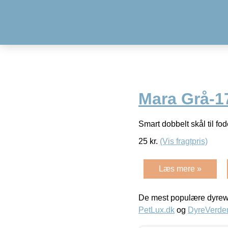
Mara Grå-
Smart dobbelt skål til fo
25
kr.
(Vis fragtpris)
Læs mere »
De mest populære dyrewe
PetLux.dk
og
DyreVerde