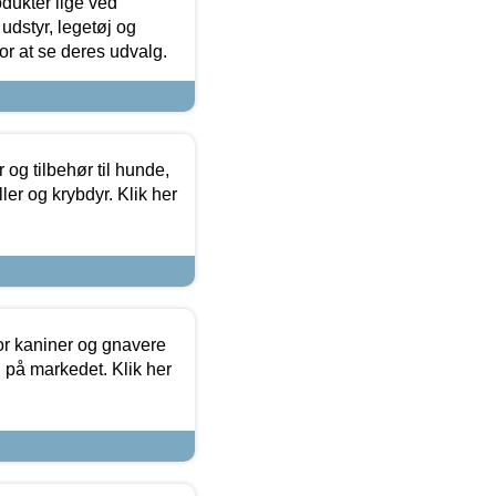
odukter lige ved
udstyr, legetøj og
 for at se deres udvalg.
og tilbehør til hunde,
ller og krybdyr. Klik her
or kaniner og gnavere
g på markedet. Klik her