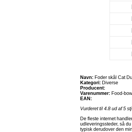
Navn:
Foder skål Cat D
Kategori:
Diverse
Producent:
Varenummer:
Food-bow
EAN:
Vurderet til
4.8
ud af 5 st
De fleste internet handle
udleveringssteder, så du
typisk derudover den mi