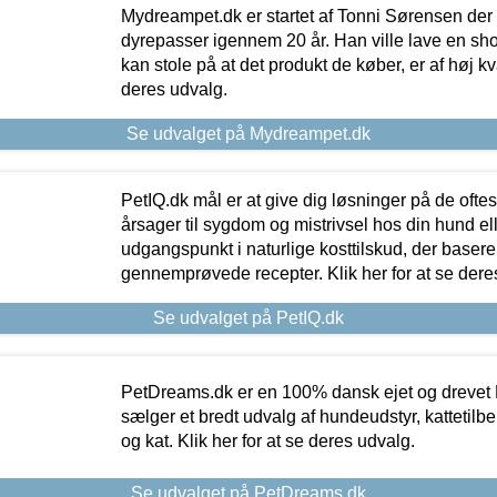
Mydreampet.dk er startet af Tonni Sørensen der
dyrepasser igennem 20 år. Han ville lave en sh
kan stole på at det produkt de køber, er af høj kval
deres udvalg.
Se udvalget på Mydreampet.dk
PetIQ.dk mål er at give dig løsninger på de oft
årsager til sygdom og mistrivsel hos din hund el
udgangspunkt i naturlige kosttilskud, der basere
gennemprøvede recepter. Klik her for at se dere
Se udvalget på PetIQ.dk
PetDreams.dk er en 100% dansk ejet og drevet 
sælger et bredt udvalg af hundeudstyr, kattetilbe
og kat. Klik her for at se deres udvalg.
Se udvalget på PetDreams.dk