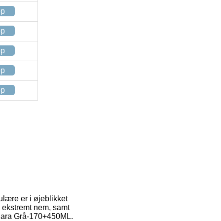
op
op
op
op
op
ulære er i øjeblikket
å ekstremt nem, samt
 Mara Grå-170+450ML.