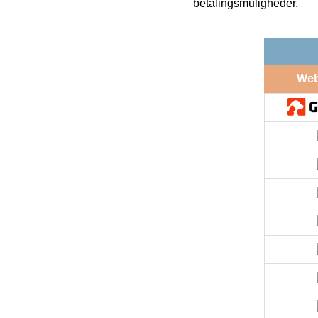
betalingsmuligheder.
We