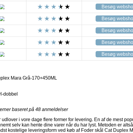
Besøg websh
Besøg websh
Besøg websh
Besøg websh
Besøg websh
uplex Mara Grå-170+450ML
l-dobbel
jerner baseret på
48
anmeldelser
r udlover i vore dage flere former for levering. En af de mest pop
 nemt selv kan hente dine varer når du har lyst. Metoden er alts
ndst kostelige leveringsform ved køb af Foder skål Cat Duplex