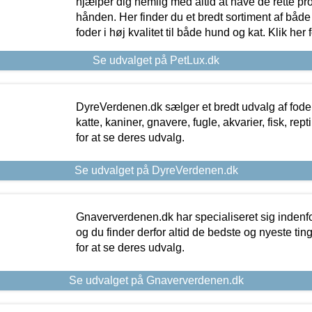
hjælper dig nemlig med altid at have de rette pr
hånden. Her finder du et bredt sortiment af både 
foder i høj kvalitet til både hund og kat. Klik her
Se udvalget på PetLux.dk
DyreVerdenen.dk sælger et bredt udvalg af foder 
katte, kaniner, gnavere, fugle, akvarier, fisk, repti
for at se deres udvalg.
Se udvalget på DyreVerdenen.dk
Gnaververdenen.dk har specialiseret sig indenf
og du finder derfor altid de bedste og nyeste tin
for at se deres udvalg.
Se udvalget på Gnaververdenen.dk