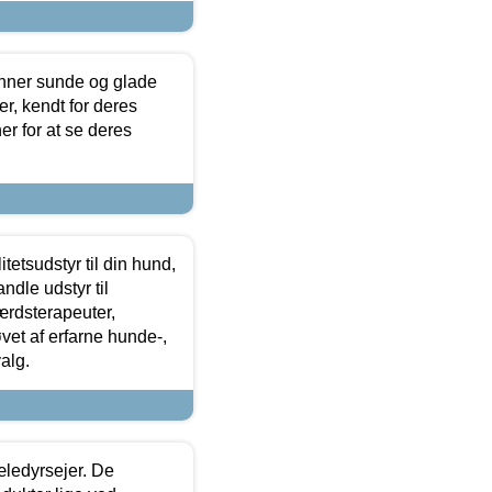
enner sunde og glade
r, kendt for deres
r for at se deres
tetsudstyr til din hund,
ndle udstyr til
ærdsterapeuter,
øvet af erfarne hunde-,
alg.
æledyrsejer. De