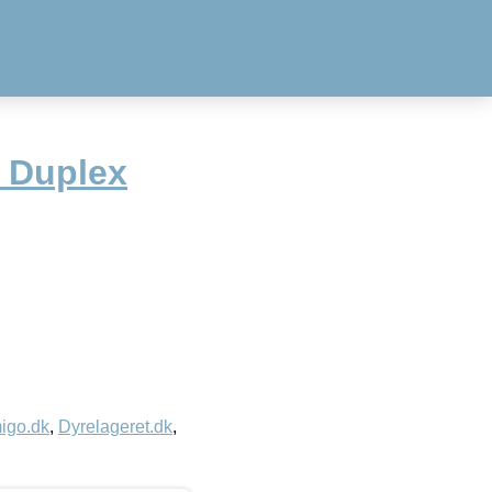
t Duplex
igo.dk
,
Dyrelageret.dk
,