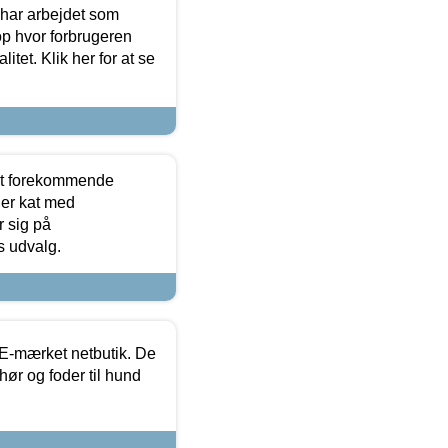
 har arbejdet som
op hvor forbrugeren
itet. Klik her for at se
est forekommende
ler kat med
r sig på
s udvalg.
E-mærket netbutik. De
hør og foder til hund