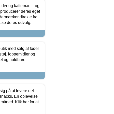
foder og kattemad – og
 producerer deres eget
dermærker direkte fra
t se deres udvalg.
utik med salg af foder
etøj, loppemidler og
tet og holdbare
sig på at levere det
 snacks. En oplevelse
 måned. Klik her for at