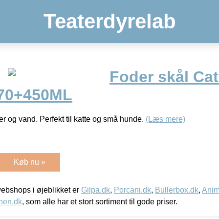
Teaterdyrelab
Foder skål Ca
170+450ML
der og vand. Perfekt til katte og små hunde.
(Læs mere)
Køb nu »
bshops i øjeblikket er
Gilpa.dk
,
Porcani.dk
,
Bullerbox.dk
,
Anim
nen.dk
, som alle har et stort sortiment til gode priser.