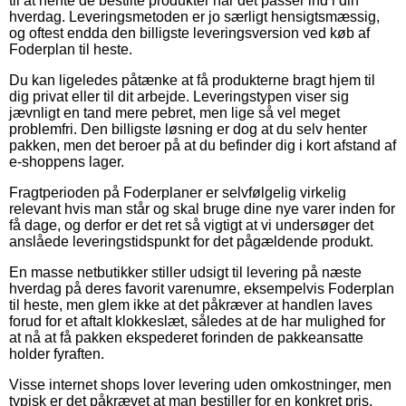
til at hente de bestilte produkter når det passer ind i din
hverdag. Leveringsmetoden er jo særligt hensigtsmæssig,
og oftest endda den billigste leveringsversion ved køb af
Foderplan til heste.
Du kan ligeledes påtænke at få produkterne bragt hjem til
dig privat eller til dit arbejde. Leveringstypen viser sig
jævnligt en tand mere pebret, men lige så vel meget
problemfri. Den billigste løsning er dog at du selv henter
pakken, men det beroer på at du befinder dig i kort afstand af
e-shoppens lager.
Fragtperioden på Foderplaner er selvfølgelig virkelig
relevant hvis man står og skal bruge dine nye varer inden for
få dage, og derfor er det ret så vigtigt at vi undersøger det
anslåede leveringstidspunkt for det pågældende produkt.
En masse netbutikker stiller udsigt til levering på næste
hverdag på deres favorit varenumre, eksempelvis Foderplan
til heste, men glem ikke at det påkræver at handlen laves
forud for et aftalt klokkeslæt, således at de har mulighed for
at nå at få pakken ekspederet forinden de pakkeansatte
holder fyraften.
Visse internet shops lover levering uden omkostninger, men
typisk er det påkrævet at man bestiller for en konkret pris.