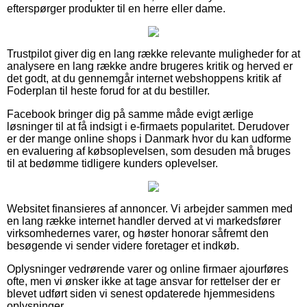
efterspørger produkter til en herre eller dame.
Trustpilot giver dig en lang række relevante muligheder for at
analysere en lang række andre brugeres kritik og herved er
det godt, at du gennemgår internet webshoppens kritik af
Foderplan til heste forud for at du bestiller.
Facebook bringer dig på samme måde evigt ærlige
løsninger til at få indsigt i e-firmaets popularitet. Derudover
er der mange online shops i Danmark hvor du kan udforme
en evaluering af købsoplevelsen, som desuden må bruges
til at bedømme tidligere kunders oplevelser.
Websitet finansieres af annoncer. Vi arbejder sammen med
en lang række internet handler derved at vi markedsfører
virksomhedernes varer, og høster honorar såfremt den
besøgende vi sender videre foretager et indkøb.
Oplysninger vedrørende varer og online firmaer ajourføres
ofte, men vi ønsker ikke at tage ansvar for rettelser der er
blevet udført siden vi senest opdaterede hjemmesidens
oplysninger.