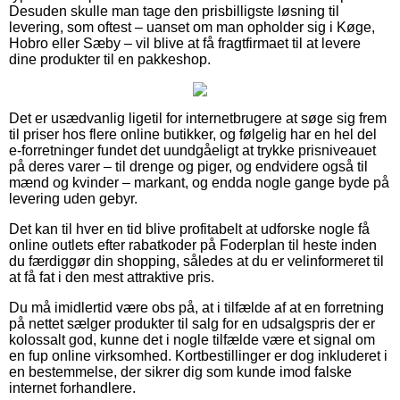
Desuden skulle man tage den prisbilligste løsning til
levering, som oftest – uanset om man opholder sig i Køge,
Hobro eller Sæby – vil blive at få fragtfirmaet til at levere
dine produkter til en pakkeshop.
Det er usædvanlig ligetil for internetbrugere at søge sig frem
til priser hos flere online butikker, og følgelig har en hel del
e-forretninger fundet det uundgåeligt at trykke prisniveauet
på deres varer – til drenge og piger, og endvidere også til
mænd og kvinder – markant, og endda nogle gange byde på
levering uden gebyr.
Det kan til hver en tid blive profitabelt at udforske nogle få
online outlets efter rabatkoder på Foderplan til heste inden
du færdiggør din shopping, således at du er velinformeret til
at få fat i den mest attraktive pris.
Du må imidlertid være obs på, at i tilfælde af at en forretning
på nettet sælger produkter til salg for en udsalgspris der er
kolossalt god, kunne det i nogle tilfælde være et signal om
en fup online virksomhed. Kortbestillinger er dog inkluderet i
en bestemmelse, der sikrer dig som kunde imod falske
internet forhandlere.