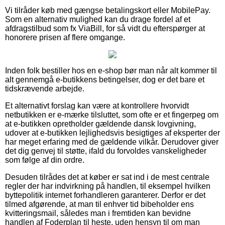
Vi tilråder køb med gængse betalingskort eller MobilePay.
Som en alternativ mulighed kan du drage fordel af et
afdragstilbud som fx ViaBill, for så vidt du efterspørger at
honorere prisen af flere omgange.
Inden folk bestiller hos en e-shop bør man når alt kommer til
alt gennemgå e-butikkens betingelser, dog er det bare et
tidskrævende arbejde.
Et alternativt forslag kan være at kontrollere hvorvidt
netbutikken er e-mærke tilsluttet, som ofte er et fingerpeg om
at e-butikken opretholder gældende dansk lovgivning,
udover at e-butikken lejlighedsvis besigtiges af eksperter der
har meget erfaring med de gældende vilkår. Derudover giver
det dig genvej til støtte, ifald du forvoldes vanskeligheder
som følge af din ordre.
Desuden tilrådes det at køber er sat ind i de mest centrale
regler der har indvirkning på handlen, til eksempel hvilken
byttepolitik internet forhandleren garanterer. Derfor er det
tilmed afgørende, at man til enhver tid bibeholder ens
kvitteringsmail, således man i fremtiden kan bevidne
handlen af Foderplan til heste, uden hensyn til om man