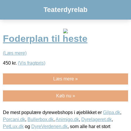
Teaterdyrelab
Foderplan til heste
(Læs mere)
450
kr.
(Vis fragtpris)
Læs mere »
Køb nu »
De mest populære dyrewebshops i øjeblikket er
Gilpa.dk
,
Porcani.dk
,
Bullerbox.dk
,
Animigo.dk
,
Dyrelageret.dk
,
PetLux.dk
og
DyreVerdenen.dk
, som alle har et stort