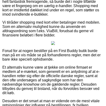
helt fantastisk fremragende, så burde det i nogle tilfælde
være et fingerpeg om en uærlig e-handler. Shopping med
kort er imidlertid dækket ind under en regel, som støtter os
imod svindlende e-butikker.
Vi tilråder shopping med kort eller betalinger med mobilen.
Som en alternativ mulighed kunne du anvende en
afdragsordning som f.eks. ViaBill, forudsat du gerne vil
finansiere beløbet i flere bidder.
Forud for at nogen bestiller på en First Buddy butik burde
man på en vis måde se på forhandlerens regler, men det er
bare ikke specielt ophidsende.
Et alternativ kunne være at tjekke om online firmaet er
medlem af e-mærket, som generelt er en antydning af at e-
handlen retter sig efter de officielle danske regler, samt at
den ofte undersøges af sagkyndige som har den
nødvendige knowhow om de gældende regler. Desuden
tilbydes du genvej til bistand, når du forvoldes besvær ved
dit køb.
Desuden er det smart at man er vidende om de mest vitale
retningslinjer der influerer på bestillingen, fx hvilken