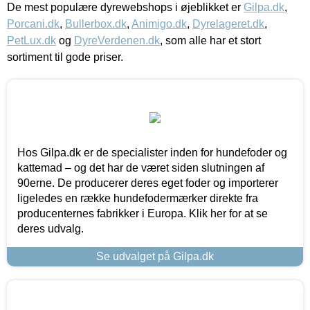
De mest populære dyrewebshops i øjeblikket er
Gilpa.dk
,
Porcani.dk
,
Bullerbox.dk
,
Animigo.dk
,
Dyrelageret.dk
,
PetLux.dk
og
DyreVerdenen.dk
, som alle har et stort
sortiment til gode priser.
Hos Gilpa.dk er de specialister inden for hundefoder og
kattemad – og det har de været siden slutningen af
90erne. De producerer deres eget foder og importerer
ligeledes en række hundefodermærker direkte fra
producenternes fabrikker i Europa. Klik her for at se
deres udvalg.
Se udvalget på Gilpa.dk