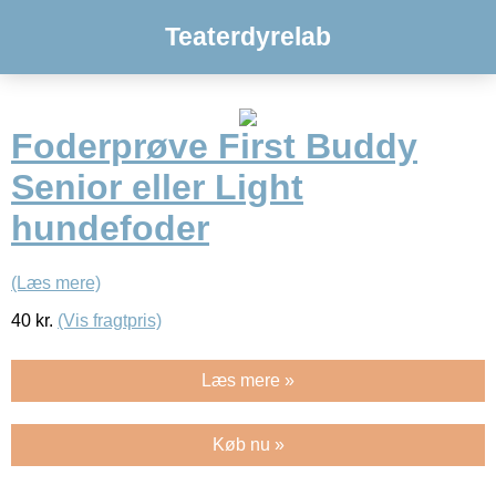
Teaterdyrelab
Foderprøve First Buddy
Senior eller Light
hundefoder
(Læs mere)
40
kr.
(Vis fragtpris)
Læs mere »
Køb nu »