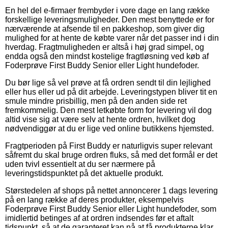
En hel del e-firmaer frembyder i vore dage en lang række
forskellige leveringsmuligheder. Den mest benyttede er for
nærværende at afsende til en pakkeshop, som giver dig
mulighed for at hente de købte varer når det passer ind i din
hverdag. Fragtmuligheden er altså i høj grad simpel, og
endda også den mindst kostelige fragtløsning ved køb af
Foderprøve First Buddy Senior eller Light hundefoder.
Du bør lige så vel prøve at få ordren sendt til din lejlighed
eller hus eller ud på dit arbejde. Leveringstypen bliver tit en
smule mindre prisbillig, men på den anden side ret
fremkommelig. Den mest letkøbte form for levering vil dog
altid vise sig at være selv at hente ordren, hvilket dog
nødvendiggør at du er lige ved online butikkens hjemsted.
Fragtperioden på First Buddy er naturligvis super relevant
såfremt du skal bruge ordren fluks, så med det formål er det
uden tvivl essentielt at du ser nærmere på
leveringstidspunktet på det aktuelle produkt.
Størstedelen af shops på nettet annoncerer 1 dags levering
på en lang række af deres produkter, eksempelvis
Foderprøve First Buddy Senior eller Light hundefoder, som
imidlertid betinges af at ordren indsendes før et aftalt
tidspunkt, så at de garanteret kan nå at få produkterne klar