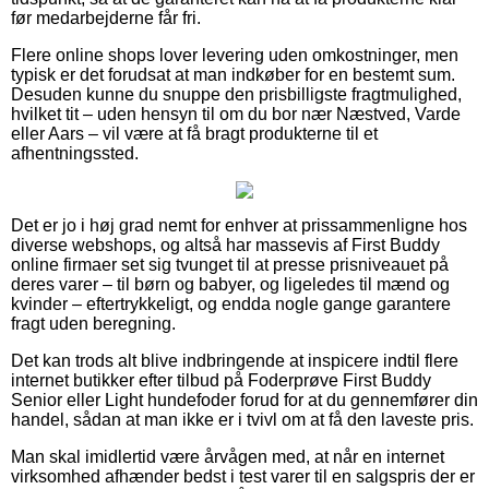
før medarbejderne får fri.
Flere online shops lover levering uden omkostninger, men
typisk er det forudsat at man indkøber for en bestemt sum.
Desuden kunne du snuppe den prisbilligste fragtmulighed,
hvilket tit – uden hensyn til om du bor nær Næstved, Varde
eller Aars – vil være at få bragt produkterne til et
afhentningssted.
Det er jo i høj grad nemt for enhver at prissammenligne hos
diverse webshops, og altså har massevis af First Buddy
online firmaer set sig tvunget til at presse prisniveauet på
deres varer – til børn og babyer, og ligeledes til mænd og
kvinder – eftertrykkeligt, og endda nogle gange garantere
fragt uden beregning.
Det kan trods alt blive indbringende at inspicere indtil flere
internet butikker efter tilbud på Foderprøve First Buddy
Senior eller Light hundefoder forud for at du gennemfører din
handel, sådan at man ikke er i tvivl om at få den laveste pris.
Man skal imidlertid være årvågen med, at når en internet
virksomhed afhænder bedst i test varer til en salgspris der er