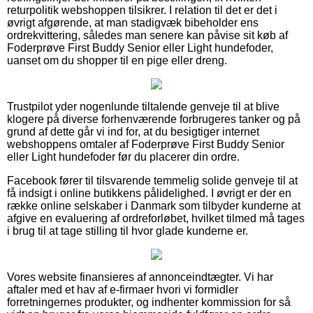
returpolitik webshoppen tilsikrer. I relation til det er det i
øvrigt afgørende, at man stadigvæk bibeholder ens
ordrekvittering, således man senere kan påvise sit køb af
Foderprøve First Buddy Senior eller Light hundefoder,
uanset om du shopper til en pige eller dreng.
Trustpilot yder nogenlunde tiltalende genveje til at blive
klogere på diverse forhenværende forbrugeres tanker og på
grund af dette går vi ind for, at du besigtiger internet
webshoppens omtaler af Foderprøve First Buddy Senior
eller Light hundefoder før du placerer din ordre.
Facebook fører til tilsvarende temmelig solide genveje til at
få indsigt i online butikkens pålidelighed. I øvrigt er der en
række online selskaber i Danmark som tilbyder kunderne at
afgive en evaluering af ordreforløbet, hvilket tilmed må tages
i brug til at tage stilling til hvor glade kunderne er.
Vores website finansieres af annonceindtægter. Vi har
aftaler med et hav af e-firmaer hvori vi formidler
forretningernes produkter, og indhenter kommission for så