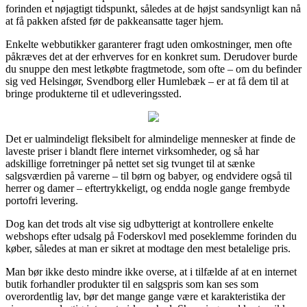
forinden et nøjagtigt tidspunkt, således at de højst sandsynligt kan nå
at få pakken afsted før de pakkeansatte tager hjem.
Enkelte webbutikker garanterer fragt uden omkostninger, men ofte
påkræves det at der erhverves for en konkret sum. Derudover burde
du snuppe den mest letkøbte fragtmetode, som ofte – om du befinder
sig ved Helsingør, Svendborg eller Humlebæk – er at få dem til at
bringe produkterne til et udleveringssted.
Det er ualmindeligt fleksibelt for almindelige mennesker at finde de
laveste priser i blandt flere internet virksomheder, og så har
adskillige forretninger på nettet set sig tvunget til at sænke
salgsværdien på varerne – til børn og babyer, og endvidere også til
herrer og damer – eftertrykkeligt, og endda nogle gange frembyde
portofri levering.
Dog kan det trods alt vise sig udbytterigt at kontrollere enkelte
webshops efter udsalg på Foderskovl med poseklemme forinden du
køber, således at man er sikret at modtage den mest betalelige pris.
Man bør ikke desto mindre ikke overse, at i tilfælde af at en internet
butik forhandler produkter til en salgspris som kan ses som
overordentlig lav, bør det mange gange være et karakteristika der