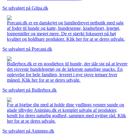
Se udvalget på Gilpa.dk
Porcani.dk er en danskejet og familiedrevet netbutik med salg
af foder til hunde og katte, hundesenge, kradsebræt, legetøj,
loppemidler og meget mere. De er stærkt fokuseret på høj
kvalitet og holdbare produkter. Klik her for at se deres udvalg.
Se udvalget på Porcani.dk
Bullerbox.dk er en goodiebox til hunde, der slår sig på at levere
det sjoveste hundelegetøj og de lækreste naturlige snacks. En
oplevelse for hele familien, leveret i nye sjove temaer hver
måned. Klik her for at se deres udvalg.
Se udvalget på Bullerbox.dk
For at hjælpe dig med at holde dine yndlings venner sunde og
glade tilbyder Animigo.dk et komplet udvalg af produkter,
kendt for deres naturlig godhed, sammen med nyttige råd. Klik
her for at se deres udvalg.
Se udvalget på Animigo.dk