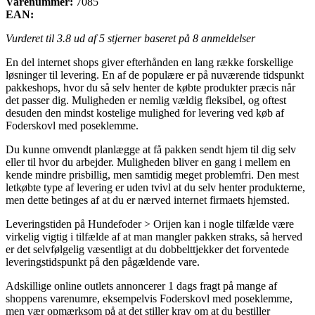
Varenummer:
7085
EAN:
Vurderet til
3.8
ud af 5 stjerner baseret på
8
anmeldelser
En del internet shops giver efterhånden en lang række forskellige
løsninger til levering. En af de populære er på nuværende tidspunkt
pakkeshops, hvor du så selv henter de købte produkter præcis når
det passer dig. Muligheden er nemlig vældig fleksibel, og oftest
desuden den mindst kostelige mulighed for levering ved køb af
Foderskovl med poseklemme.
Du kunne omvendt planlægge at få pakken sendt hjem til dig selv
eller til hvor du arbejder. Muligheden bliver en gang i mellem en
kende mindre prisbillig, men samtidig meget problemfri. Den mest
letkøbte type af levering er uden tvivl at du selv henter produkterne,
men dette betinges af at du er nærved internet firmaets hjemsted.
Leveringstiden på Hundefoder > Orijen kan i nogle tilfælde være
virkelig vigtig i tilfælde af at man mangler pakken straks, så herved
er det selvfølgelig væsentligt at du dobbelttjekker det forventede
leveringstidspunkt på den pågældende vare.
Adskillige online outlets annoncerer 1 dags fragt på mange af
shoppens varenumre, eksempelvis Foderskovl med poseklemme,
men vær opmærksom på at det stiller krav om at du bestiller