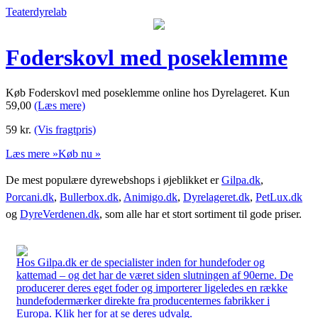
Teaterdyrelab
Foderskovl med poseklemme
Køb Foderskovl med poseklemme online hos Dyrelageret. Kun
59,00
(Læs mere)
59
kr.
(Vis fragtpris)
Læs mere »
Køb nu »
De mest populære dyrewebshops i øjeblikket er
Gilpa.dk
,
Porcani.dk
,
Bullerbox.dk
,
Animigo.dk
,
Dyrelageret.dk
,
PetLux.dk
og
DyreVerdenen.dk
, som alle har et stort sortiment til gode priser.
Hos Gilpa.dk er de specialister inden for hundefoder og
kattemad – og det har de været siden slutningen af 90erne. De
producerer deres eget foder og importerer ligeledes en række
hundefodermærker direkte fra producenternes fabrikker i
Europa. Klik her for at se deres udvalg.