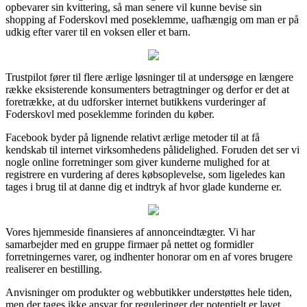
opbevarer sin kvittering, så man senere vil kunne bevise sin
shopping af Foderskovl med poseklemme, uafhængig om man er på
udkig efter varer til en voksen eller et barn.
Trustpilot fører til flere ærlige løsninger til at undersøge en længere
række eksisterende konsumenters betragtninger og derfor er det at
foretrække, at du udforsker internet butikkens vurderinger af
Foderskovl med poseklemme forinden du køber.
Facebook byder på lignende relativt ærlige metoder til at få
kendskab til internet virksomhedens pålidelighed. Foruden det ser vi
nogle online forretninger som giver kunderne mulighed for at
registrere en vurdering af deres købsoplevelse, som ligeledes kan
tages i brug til at danne dig et indtryk af hvor glade kunderne er.
Vores hjemmeside finansieres af annonceindtægter. Vi har
samarbejder med en gruppe firmaer på nettet og formidler
forretningernes varer, og indhenter honorar om en af vores brugere
realiserer en bestilling.
Anvisninger om produkter og webbutikker understøttes hele tiden,
men der tages ikke ansvar for reguleringer der potentielt er lavet