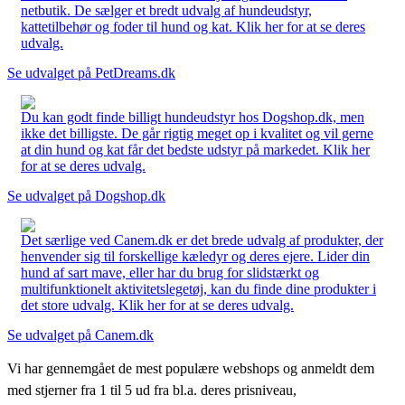
netbutik. De sælger et bredt udvalg af hundeudstyr,
kattetilbehør og foder til hund og kat. Klik her for at se deres
udvalg.
Se udvalget på PetDreams.dk
Du kan godt finde billigt hundeudstyr hos Dogshop.dk, men
ikke det billigste. De går rigtig meget op i kvalitet og vil gerne
at din hund og kat får det bedste udstyr på markedet. Klik her
for at se deres udvalg.
Se udvalget på Dogshop.dk
Det særlige ved Canem.dk er det brede udvalg af produkter, der
henvender sig til forskellige kæledyr og deres ejere. Lider din
hund af sart mave, eller har du brug for slidstærkt og
multifunktionelt aktivitetslegetøj, kan du finde dine produkter i
det store udvalg. Klik her for at se deres udvalg.
Se udvalget på Canem.dk
Vi har gennemgået de mest populære webshops og anmeldt dem
med stjerner fra 1 til 5 ud fra bl.a. deres prisniveau,