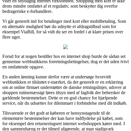
viser en snydagtig internet virksomhed. Shopping med kort er ikke
desto mindre omfattet af et regulativ, som beskytter dig overfor
bedrageriske e-forhandlere.
Vi går generelt ind for betalinger med kort eller mobilbetaling. Som
en alternativ mulighed bør du udnytte et afdragstilbud som for
eksempel ViaBill, for så vidt du ser en fordel i at klare prisen over
flere uger.
Forud for at nogen bestiller hos en internet shop burde de sådan set
gennemse webbutikkens forretningsbetingelser, dog er det uden tvivl
en omfattende opgave.
En anden løsning kunne derfor være at undersøge hvorvidt
webbutikken er tilsluttet e-mærket, da det generelt er en erklæring
om at online firmaet understøtter de danske retningslinjer, udover at
shoppen rutinemæssigt føres tilsyn med af fagfolk der behersker de
gældende bestemmelser. Dette er en god chance for hjælpende
service, når du udsættes for dilemmaer i forbindelse med dit indkøb.
Tilsvarende er det godt at køberen er hensynstagende til de
elementære bestemmelser der kan have indflydelse på købet, som
for eksempel den returneringsret internet webshoppen kører med. I
den sammenhæng er det tilmed afgørende, at man stadigvæk