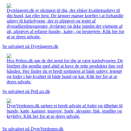
Dyrelageret.dk er shoppen til dig, der elsker kvalitetsudstyr til
din hund, kat eller hest. De lægger mange kræfter i at forhandle
udstyr til kæledyrene, der er afprøvet og testet af
dyreadfærdsterapeuter, dyrlæger og ikke mindst det vigtigste af
alt, afprøvet af erfarne hunde-, katte-, og hesteejere. Klik her for
at se deres udvalg.
Se udvalget på Dyrelageret.dk
Hos Petlux.dk gør de det nemt for dig at være kæledyrsejer. De
hjælper dig nemlig med altid at have de rette produkter lige ved
hånden. Her finder du et bredt sortiment af både udstyr, legetøj
og foder i høj kvalitet til både hund og kat. Klik her for at se
deres udvalg.
Se udvalget på PetLux.dk
DyreVerdenen.dk sælger et bredt udvalg af foder og tilbehør til
hunde, katte, kaniner, gnavere, fugle, akvarier, fisk, reptiller og
krybdyr. Klik her for at se deres udvalg.
Se udvalget på DyreVerdenen.dk