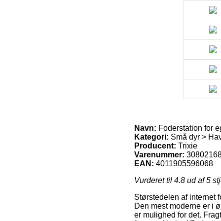
Navn:
Foderstation for e
Kategori:
Små dyr > Hav
Producent:
Trixie
Varenummer:
3080216
EAN:
4011905596068
Vurderet til
4.8
ud af 5 st
Størstedelen af internet 
Den mest moderne er i øje
er mulighed for det. Fra