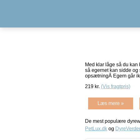
Med klar låge så du kan 
så egernet kan sidde og 
opsætningÂ Egern går ikk
219
kr.
(Vis fragtpris)
Læs mere »
De mest populære dyrewe
PetLux.dk
og
DyreVerde