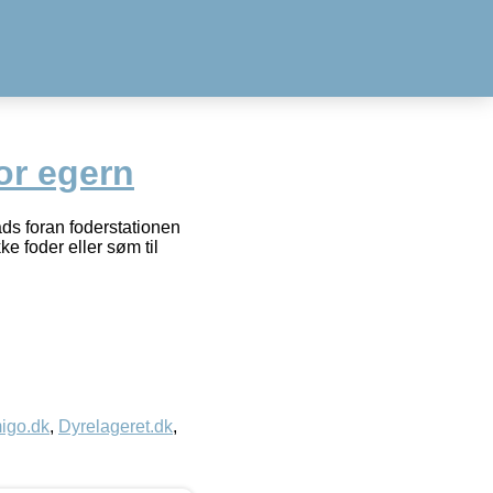
or egern
ds foran foderstationen
 foder eller søm til
igo.dk
,
Dyrelageret.dk
,