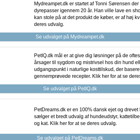
Mydreampet.dk er startet af Tonni Sørensen der
dyrepasser igennem 20 år. Han ville lave en sh
kan stole på at det produkt de køber, er af høj kval
deres udvalg.
Se udvalget på Mydreampet.dk
PetIQ.dk mål er at give dig løsninger på de oft
årsager til sygdom og mistrivsel hos din hund el
udgangspunkt i naturlige kosttilskud, der basere
gennemprøvede recepter. Klik her for at se dere
Se udvalget på PetIQ.dk
PetDreams.dk er en 100% dansk ejet og drevet 
sælger et bredt udvalg af hundeudstyr, kattetilbe
og kat. Klik her for at se deres udvalg.
Se udvalget på PetDreams.dk