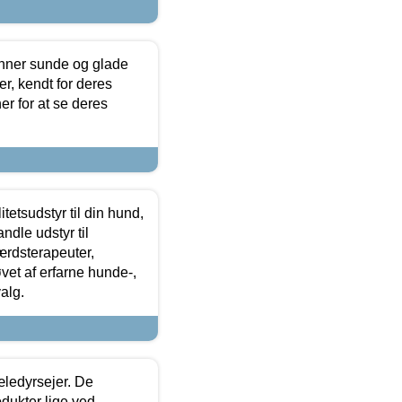
enner sunde og glade
r, kendt for deres
r for at se deres
tetsudstyr til din hund,
ndle udstyr til
ærdsterapeuter,
øvet af erfarne hunde-,
alg.
æledyrsejer. De
odukter lige ved