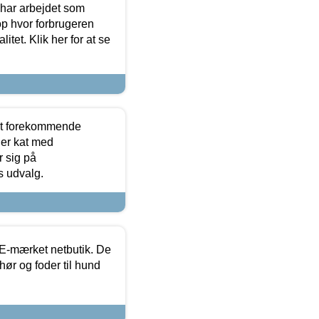
 har arbejdet som
op hvor forbrugeren
itet. Klik her for at se
est forekommende
ler kat med
r sig på
s udvalg.
E-mærket netbutik. De
hør og foder til hund