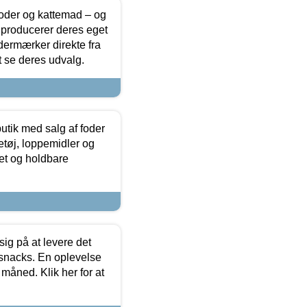
foder og kattemad – og
 producerer deres eget
dermærker direkte fra
t se deres udvalg.
utik med salg af foder
etøj, loppemidler og
tet og holdbare
sig på at levere det
 snacks. En oplevelse
 måned. Klik her for at