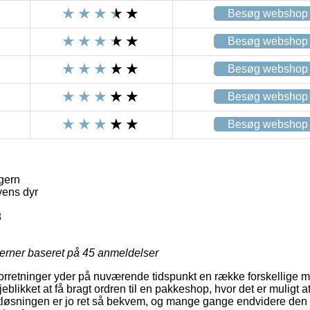
Besøg webshop
Besøg webshop
Besøg webshop
Besøg webshop
Besøg webshop
gern
ens dyr
8
jerner baseret på
45
anmeldelser
forretninger yder på nuværende tidspunkt en række forskellige mu
blikket at få bragt ordren til en pakkeshop, hvor det er muligt a
gtløsningen er jo ret så bekvem, og mange gange endvidere den 