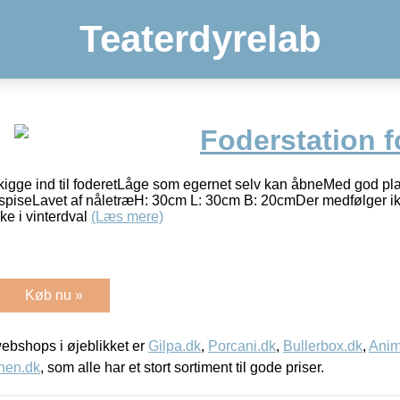
Teaterdyrelab
Foderstation f
kigge ind til foderetLåge som egernet selv kan åbneMed god pla
spiseLavet af nåletræH: 30cm L: 30cm B: 20cmDer medfølger ikke
e i vinterdval
(Læs mere)
Køb nu »
bshops i øjeblikket er
Gilpa.dk
,
Porcani.dk
,
Bullerbox.dk
,
Anim
nen.dk
, som alle har et stort sortiment til gode priser.