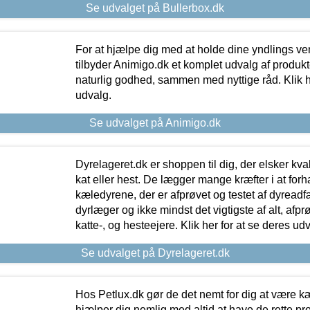
Se udvalget på Bullerbox.dk
For at hjælpe dig med at holde dine yndlings v
tilbyder Animigo.dk et komplet udvalg af produkte
naturlig godhed, sammen med nyttige råd. Klik he
udvalg.
Se udvalget på Animigo.dk
Dyrelageret.dk er shoppen til dig, der elsker kvali
kat eller hest. De lægger mange kræfter i at forha
kæledyrene, der er afprøvet og testet af dyreadf
dyrlæger og ikke mindst det vigtigste af alt, afpr
katte-, og hesteejere. Klik her for at se deres udv
Se udvalget på Dyrelageret.dk
Hos Petlux.dk gør de det nemt for dig at være k
hjælper dig nemlig med altid at have de rette pr