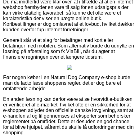
Du må imidlertid være klar over, at i tilfælde af at en internet
webshop frembyder en vare til salg for en udsalgspris der
kan virke ufattelig favorabel, så kunne det ofte være et
karakteristika der viser en uægte online butik.
Kortbestillinger er dog omfavnet af et lovbud, hvilket dækker
kunden overfor fup internet forretninger.
Generelt slår vi et slag for betalinger med kort eller
betalinger med mobilen. Som alternativ burde du udnytte en
løsning på afbetaling som fx ViaBill, når du agter at
finansiere regningen over et længere tidsrum.
Før nogen køber i en Natural Dog Company e-shop burde
man de facto læse shoppens regler, det er dog bare et
omfattende arbejde.
En anden løsning kan derfor være at se hvorvidt e-butikken
er verificeret af e-mærket, hvilket ofte er en sikkerhed for at
e-shoppen adlyder den officielle danske lovgivning, samt at
e-handlen af og til gennemses af eksperter som behersker
reglementet på området. Dette er desuden en god chance
for at blive hjulpet, såfremt du skulle få udfordringer med din
shopping.