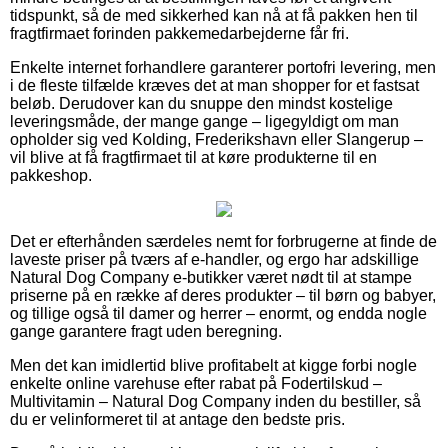
tidspunkt, så de med sikkerhed kan nå at få pakken hen til
fragtfirmaet forinden pakkemedarbejderne får fri.
Enkelte internet forhandlere garanterer portofri levering, men
i de fleste tilfælde kræves det at man shopper for et fastsat
beløb. Derudover kan du snuppe den mindst kostelige
leveringsmåde, der mange gange – ligegyldigt om man
opholder sig ved Kolding, Frederikshavn eller Slangerup –
vil blive at få fragtfirmaet til at køre produkterne til en
pakkeshop.
Det er efterhånden særdeles nemt for forbrugerne at finde de
laveste priser på tværs af e-handler, og ergo har adskillige
Natural Dog Company e-butikker været nødt til at stampe
priserne på en række af deres produkter – til børn og babyer,
og tillige også til damer og herrer – enormt, og endda nogle
gange garantere fragt uden beregning.
Men det kan imidlertid blive profitabelt at kigge forbi nogle
enkelte online varehuse efter rabat på Fodertilskud –
Multivitamin – Natural Dog Company inden du bestiller, så
du er velinformeret til at antage den bedste pris.