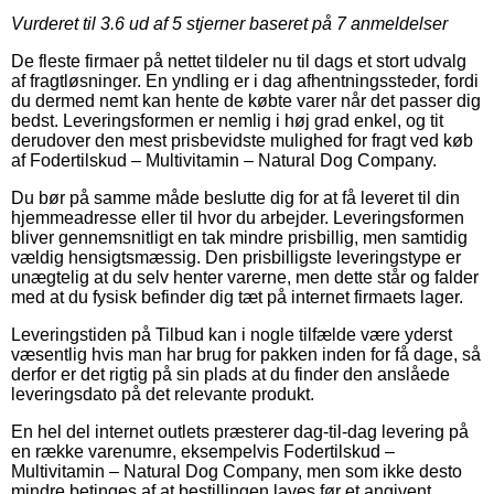
Vurderet til
3.6
ud af 5 stjerner baseret på
7
anmeldelser
De fleste firmaer på nettet tildeler nu til dags et stort udvalg
af fragtløsninger. En yndling er i dag afhentningssteder, fordi
du dermed nemt kan hente de købte varer når det passer dig
bedst. Leveringsformen er nemlig i høj grad enkel, og tit
derudover den mest prisbevidste mulighed for fragt ved køb
af Fodertilskud – Multivitamin – Natural Dog Company.
Du bør på samme måde beslutte dig for at få leveret til din
hjemmeadresse eller til hvor du arbejder. Leveringsformen
bliver gennemsnitligt en tak mindre prisbillig, men samtidig
vældig hensigtsmæssig. Den prisbilligste leveringstype er
unægtelig at du selv henter varerne, men dette står og falder
med at du fysisk befinder dig tæt på internet firmaets lager.
Leveringstiden på Tilbud kan i nogle tilfælde være yderst
væsentlig hvis man har brug for pakken inden for få dage, så
derfor er det rigtig på sin plads at du finder den anslåede
leveringsdato på det relevante produkt.
En hel del internet outlets præsterer dag-til-dag levering på
en række varenumre, eksempelvis Fodertilskud –
Multivitamin – Natural Dog Company, men som ikke desto
mindre betinges af at bestillingen laves før et angivent