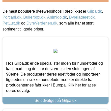
De mest populære dyrewebshops i øjeblikket er
Gilpa.dk
,
Porcani.dk
,
Bullerbox.dk
,
Animigo.dk
,
Dyrelageret.dk
,
PetLux.dk
og
DyreVerdenen.dk
, som alle har et stort
sortiment til gode priser.
Hos Gilpa.dk er de specialister inden for hundefoder og
kattemad – og det har de været siden slutningen af
90erne. De producerer deres eget foder og importerer
ligeledes en række hundefodermærker direkte fra
producenternes fabrikker i Europa. Klik her for at se
deres udvalg.
Se udvalget på Gilpa.dk