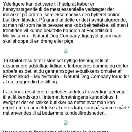
Yderligere kan det være til hjælp at køber er
hensynstagende til de mest essentielle vedtægter der
indvirker på ordren, som eksempelvis den bytteret online
butikken tilbyder. På grund af dette er det i øvrigt afgørende,
at man når som helst bevarer ens købsbekræftelse, så man i
fremtiden vil kunne bekræfte handlen af Fodertilskud –
Multivitamin – Natural Dog Company, ligegyldigt om man
skal shoppe til en dreng eller pige.
Trustpilot resulterer i stort set nyttige løsninger til at
eksaminere adskillige tidligere forbrugeres domme og derfor
anbefales det, at du gennemsøger e-butikkens omtaler af
Fodertilskud – Multivitamin – Natural Dog Company forud for
at du lægger din bestilling.
Facebook resulterer i ligeledes aldeles troværdige genveje
til at få kendskab til internet forretningens kundefokus. I
øvrigt er der en række butikker på nettet hvor man kan
registrere en anmeldelse af deres køb, som på samme måde
må anvendes til at bedømme kundetilfredsheden.