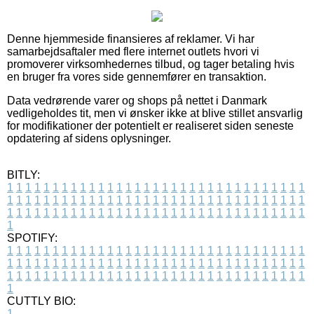
Denne hjemmeside finansieres af reklamer. Vi har
samarbejdsaftaler med flere internet outlets hvori vi
promoverer virksomhedernes tilbud, og tager betaling hvis
en bruger fra vores side gennemfører en transaktion.
Data vedrørende varer og shops på nettet i Danmark
vedligeholdes tit, men vi ønsker ikke at blive stillet ansvarlig
for modifikationer der potentielt er realiseret siden seneste
opdatering af sidens oplysninger.
BITLY:
1
1
1
1
1
1
1
1
1
1
1
1
1
1
1
1
1
1
1
1
1
1
1
1
1
1
1
1
1
1
1
1
1
1
1
1
1
1
1
1
1
1
1
1
1
1
1
1
1
1
1
1
1
1
1
1
1
1
1
1
1
1
1
1
1
1
1
1
1
1
1
1
1
1
1
1
1
1
1
1
1
1
1
1
1
1
1
1
1
1
1
1
1
1
1
1
1
1
1
1
SPOTIFY:
1
1
1
1
1
1
1
1
1
1
1
1
1
1
1
1
1
1
1
1
1
1
1
1
1
1
1
1
1
1
1
1
1
1
1
1
1
1
1
1
1
1
1
1
1
1
1
1
1
1
1
1
1
1
1
1
1
1
1
1
1
1
1
1
1
1
1
1
1
1
1
1
1
1
1
1
1
1
1
1
1
1
1
1
1
1
1
1
1
1
1
1
1
1
1
1
1
1
1
1
CUTTLY BIO:
1