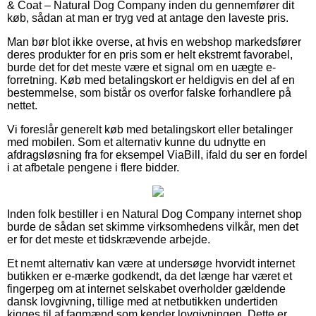
& Coat – Natural Dog Company inden du gennemfører dit
køb, sådan at man er tryg ved at antage den laveste pris.
Man bør blot ikke overse, at hvis en webshop markedsfører
deres produkter for en pris som er helt ekstremt favorabel,
burde det for det meste være et signal om en uægte e-
forretning. Køb med betalingskort er heldigvis en del af en
bestemmelse, som bistår os overfor falske forhandlere på
nettet.
Vi foreslår generelt køb med betalingskort eller betalinger
med mobilen. Som et alternativ kunne du udnytte en
afdragsløsning fra for eksempel ViaBill, ifald du ser en fordel
i at afbetale pengene i flere bidder.
Inden folk bestiller i en Natural Dog Company internet shop
burde de sådan set skimme virksomhedens vilkår, men det
er for det meste et tidskrævende arbejde.
Et nemt alternativ kan være at undersøge hvorvidt internet
butikken er e-mærke godkendt, da det længe har været et
fingerpeg om at internet selskabet overholder gældende
dansk lovgivning, tillige med at netbutikken undertiden
kigges til af fagmænd som kender lovgivningen. Dette er