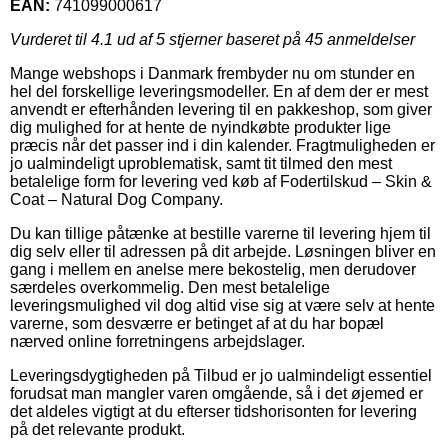
EAN:
741099000617
Vurderet til
4.1
ud af 5 stjerner baseret på
45
anmeldelser
Mange webshops i Danmark frembyder nu om stunder en
hel del forskellige leveringsmodeller. En af dem der er mest
anvendt er efterhånden levering til en pakkeshop, som giver
dig mulighed for at hente de nyindkøbte produkter lige
præcis når det passer ind i din kalender. Fragtmuligheden er
jo ualmindeligt uproblematisk, samt tit tilmed den mest
betalelige form for levering ved køb af Fodertilskud – Skin &
Coat – Natural Dog Company.
Du kan tillige påtænke at bestille varerne til levering hjem til
dig selv eller til adressen på dit arbejde. Løsningen bliver en
gang i mellem en anelse mere bekostelig, men derudover
særdeles overkommelig. Den mest betalelige
leveringsmulighed vil dog altid vise sig at være selv at hente
varerne, som desværre er betinget af at du har bopæl
nærved online forretningens arbejdslager.
Leveringsdygtigheden på Tilbud er jo ualmindeligt essentiel
forudsat man mangler varen omgående, så i det øjemed er
det aldeles vigtigt at du efterser tidshorisonten for levering
på det relevante produkt.