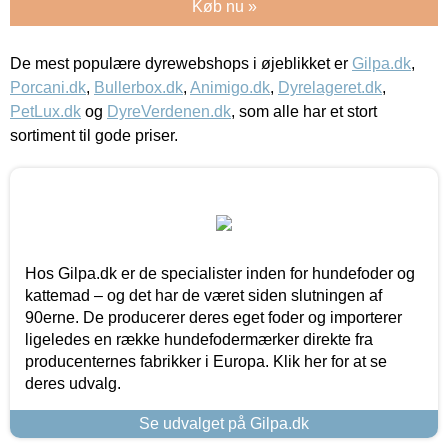
Køb nu »
De mest populære dyrewebshops i øjeblikket er
Gilpa.dk
,
Porcani.dk
,
Bullerbox.dk
,
Animigo.dk
,
Dyrelageret.dk
,
PetLux.dk
og
DyreVerdenen.dk
, som alle har et stort
sortiment til gode priser.
Hos Gilpa.dk er de specialister inden for hundefoder og
kattemad – og det har de været siden slutningen af
90erne. De producerer deres eget foder og importerer
ligeledes en række hundefodermærker direkte fra
producenternes fabrikker i Europa. Klik her for at se
deres udvalg.
Se udvalget på Gilpa.dk