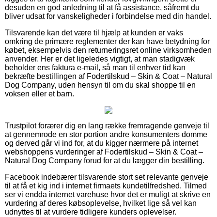
desuden en god anledning til at få assistance, såfremt du
bliver udsat for vanskeligheder i forbindelse med din handel.
Tilsvarende kan det være til hjælp at kunden er vaks
omkring de primære reglementer der kan have betydning for
købet, eksempelvis den returneringsret online virksomheden
anvender. Her er det ligeledes vigtigt, at man stadigvæk
beholder ens faktura e-mail, så man til enhver tid kan
bekræfte bestillingen af Fodertilskud – Skin & Coat – Natural
Dog Company, uden hensyn til om du skal shoppe til en
voksen eller et barn.
Trustpilot forærer dig en lang række fremragende genveje til
at gennemrode en stor portion andre konsumenters domme
og derved går vi ind for, at du kigger nærmere på internet
webshoppens vurderinger af Fodertilskud – Skin & Coat –
Natural Dog Company forud for at du lægger din bestilling.
Facebook indebærer tilsvarende stort set relevante genveje
til at få et kig ind i internet firmaets kundetilfredshed. Tilmed
ser vi endda internet varehuse hvor det er muligt at skrive en
vurdering af deres købsoplevelse, hvilket lige så vel kan
udnyttes til at vurdere tidligere kunders oplevelser.