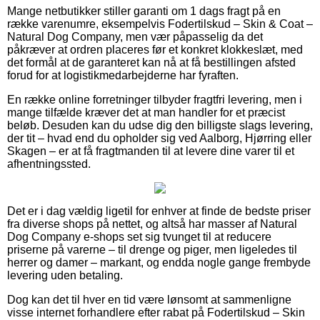
Mange netbutikker stiller garanti om 1 dags fragt på en
række varenumre, eksempelvis Fodertilskud – Skin & Coat –
Natural Dog Company, men vær påpasselig da det
påkræver at ordren placeres før et konkret klokkeslæt, med
det formål at de garanteret kan nå at få bestillingen afsted
forud for at logistikmedarbejderne har fyraften.
En række online forretninger tilbyder fragtfri levering, men i
mange tilfælde kræver det at man handler for et præcist
beløb. Desuden kan du udse dig den billigste slags levering,
der tit – hvad end du opholder sig ved Aalborg, Hjørring eller
Skagen – er at få fragtmanden til at levere dine varer til et
afhentningssted.
Det er i dag vældig ligetil for enhver at finde de bedste priser
fra diverse shops på nettet, og altså har masser af Natural
Dog Company e-shops set sig tvunget til at reducere
priserne på varerne – til drenge og piger, men ligeledes til
herrer og damer – markant, og endda nogle gange frembyde
levering uden betaling.
Dog kan det til hver en tid være lønsomt at sammenligne
visse internet forhandlere efter rabat på Fodertilskud – Skin