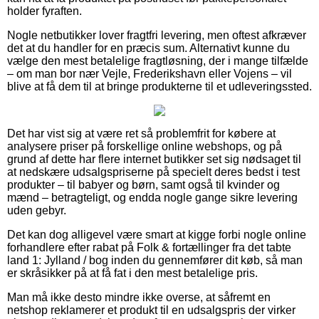
holder fyraften.
Nogle netbutikker lover fragtfri levering, men oftest afkræver
det at du handler for en præcis sum. Alternativt kunne du
vælge den mest betalelige fragtløsning, der i mange tilfælde
– om man bor nær Vejle, Frederikshavn eller Vojens – vil
blive at få dem til at bringe produkterne til et udleveringssted.
Det har vist sig at være ret så problemfrit for købere at
analysere priser på forskellige online webshops, og på
grund af dette har flere internet butikker set sig nødsaget til
at nedskære udsalgspriserne på specielt deres bedst i test
produkter – til babyer og børn, samt også til kvinder og
mænd – betragteligt, og endda nogle gange sikre levering
uden gebyr.
Det kan dog alligevel være smart at kigge forbi nogle online
forhandlere efter rabat på Folk & fortællinger fra det tabte
land 1: Jylland / bog inden du gennemfører dit køb, så man
er skråsikker på at få fat i den mest betalelige pris.
Man må ikke desto mindre ikke overse, at såfremt en
netshop reklamerer et produkt til en udsalgspris der virker