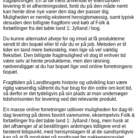
fragtløsninger. En af de mest anvendte er efterhånden
levering til et afhentningssted, fordi du på den måde nemt
kan hente dine nye varer den dag der passer dig.
Muligheden er nemlig ekstremt hensigtsmæssig, samt typisk
desuden den billigste fragtform ved køb af Folk &
fortællinger fra det tabte land 1: Jylland / bog.
Du kunne alternativt afveje for og imod at få produkterne
sendt til din bopæl eller til når du er på job. Metoden er til
tider en tand mere bekostelig, men lige så vel vældig
fleksibel. Den billigste fragtmulighed vil dog til enhver tid
være selv at hente produkterne, men den løsning
nødvendiggør at du har bopæl lige ved online forretningens
bopæl.
Fragttiden på Landbrugets historie og udvikling kan være
rigtig væsentlig såfremt du har brug for din ordre om kort tid,
så derfor er det tydeligvis på sin plads at man undersøger
tidshorisonten for levering ved det relevante produkt.
En masse online forretninger udlover muligheden for dag-til-
dag levering på deres favorit varenumre, eksempelvis Folk &
fortællinger fra det tabte land 1: Jylland / bog, men husk at
det afhænger af at bestillingen anbringes tidligere end et
bestemt tidspunkt, med hensynstagen til at de sandsynligvis
kan nå at få produktet på posthuset før pakkepersonalet