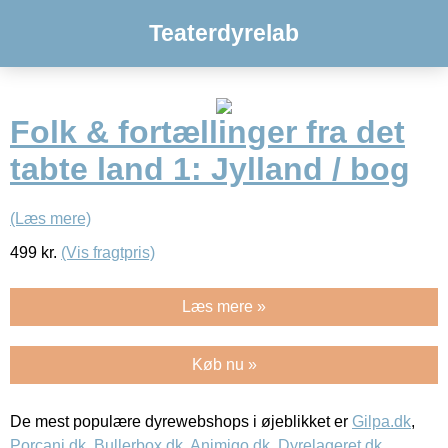
Teaterdyrelab
Folk & fortællinger fra det
tabte land 1: Jylland / bog
(Læs mere)
499
kr.
(Vis fragtpris)
Læs mere »
Køb nu »
De mest populære dyrewebshops i øjeblikket er
Gilpa.dk
,
Porcani.dk
,
Bullerbox.dk
,
Animigo.dk
,
Dyrelageret.dk
,