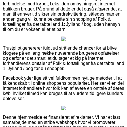
forbindelse med købet, f.eks. den ombytningsret internet
butikken bruger. På grund af dette er det også afgørende, at
man til enhver tid sikrer sin ordrekvittering, således man en
anden gang vil kunne bekræfte sin shopping af Folk &
fortællinger fra det tabte land 1: Jylland / bog, uden hensyn
til om du er voksen eller et barn.
Trustpilot genererer fuldt ud strålende chancer for at blive
klogere på en lang række nuværende brugeres opfattelser
og derfor er det smart, at du tager et kig på internet
forhandlerens omtaler af Folk & fortællinger fra det tabte land
1: Jylland / bog før du shopper.
Facebook yder lige så vel fuldkommen nyttige metoder til at
få kendskab til online shoppens popularitet. Her ser vi en del
internet forhandlere hvor folk kan aflevere en omtale af deres
køb, hvilket tilmed kan bruges til at vurdere tidligere kunders
oplevelser.
Denne hjemmeside er finansieret af reklamer. Vi har et fast
samarbejde med en stribe webshops hvor vi promoverer