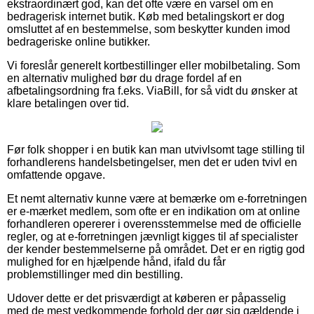
ekstraordinært god, kan det ofte være en varsel om en
bedragerisk internet butik. Køb med betalingskort er dog
omsluttet af en bestemmelse, som beskytter kunden imod
bedrageriske online butikker.
Vi foreslår generelt kortbestillinger eller mobilbetaling. Som
en alternativ mulighed bør du drage fordel af en
afbetalingsordning fra f.eks. ViaBill, for så vidt du ønsker at
klare betalingen over tid.
Før folk shopper i en butik kan man utvivlsomt tage stilling til
forhandlerens handelsbetingelser, men det er uden tvivl en
omfattende opgave.
Et nemt alternativ kunne være at bemærke om e-forretningen
er e-mærket medlem, som ofte er en indikation om at online
forhandleren opererer i overensstemmelse med de officielle
regler, og at e-forretningen jævnligt kigges til af specialister
der kender bestemmelserne på området. Det er en rigtig god
mulighed for en hjælpende hånd, ifald du får
problemstillinger med din bestilling.
Udover dette er det prisværdigt at køberen er påpasselig
med de mest vedkommende forhold der gør sig gældende i