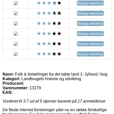
Besøg webshop
Besøg webshop
Besøg webshop
Besøg webshop
Besøg webshop
Besøg webshop
Navn:
Folk & fortællinger fra det tabte land 1: Jylland / bog
Kategori:
Landbrugets historie og udvikling
Producent:
Varenummer:
13279
EAN:
Vurderet til
3.7
ud af 5 stjerner baseret på
17
anmeldelser
De fleste internet forretninger yder nu en række forskellige