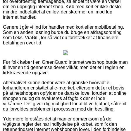
for overordentlig fremragende, så er det tit være en varsel
om en uoprigtig internet shop. Køb med kort er ikke desto
mindre indbefattet af en lov, der skærmer en imod fup
internet handler.
Generelt går vi ind for handler med kort eller mobilbetaling.
Som en anden løsning burde du bruge en afdragsordning
som f.eks. ViaBill, for så vidt du foretrækker at finansiere
betalingen over tid.
Før folk køber i en GreenGuard internet webshop burde man
til hver en tid gennemse deres vilkår, men det er i reglen en
tidskrævende opgave.
Alternativet kunne derfor være at granske hvorvidt e-
forhandleren er støttet af e-mærket, eftersom det er et bevis
på at netshoppen opfylder de danske love, foruden at online
shoppen nu og da evalueres af fagfolk der er inde i
vilkårene. Det giver dig mulighed for at blive hjulpet, såfremt
du forvoldes problemer i processen med din bestilling.
Ydermere foreslåes det at man er opmærksom på de
vigtigste regler der har indflydelse på købet, som fx den
returneringsret internet webshoppen lover. I den forbindelse