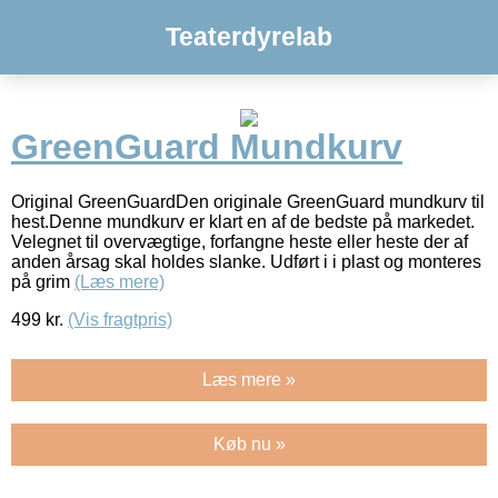
Teaterdyrelab
GreenGuard Mundkurv
Original GreenGuardDen originale GreenGuard mundkurv til
hest.Denne mundkurv er klart en af de bedste på markedet.
Velegnet til overvægtige, forfangne heste eller heste der af
anden årsag skal holdes slanke. Udført i i plast og monteres
på grim
(Læs mere)
499
kr.
(Vis fragtpris)
Læs mere »
Køb nu »