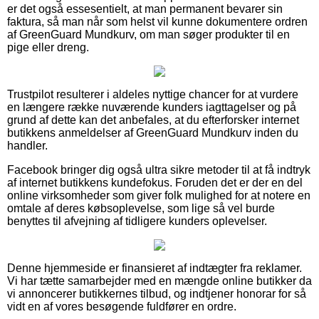
er det også essesentielt, at man permanent bevarer sin
faktura, så man når som helst vil kunne dokumentere ordren
af GreenGuard Mundkurv, om man søger produkter til en
pige eller dreng.
Trustpilot resulterer i aldeles nyttige chancer for at vurdere
en længere række nuværende kunders iagttagelser og på
grund af dette kan det anbefales, at du efterforsker internet
butikkens anmeldelser af GreenGuard Mundkurv inden du
handler.
Facebook bringer dig også ultra sikre metoder til at få indtryk
af internet butikkens kundefokus. Foruden det er der en del
online virksomheder som giver folk mulighed for at notere en
omtale af deres købsoplevelse, som lige så vel burde
benyttes til afvejning af tidligere kunders oplevelser.
Denne hjemmeside er finansieret af indtægter fra reklamer.
Vi har tætte samarbejder med en mængde online butikker da
vi annoncerer butikkernes tilbud, og indtjener honorar for så
vidt en af vores besøgende fuldfører en ordre.