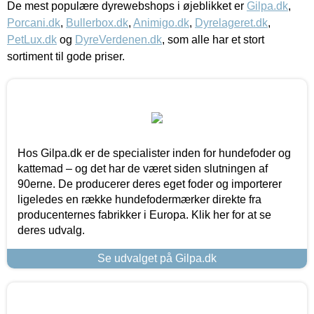
De mest populære dyrewebshops i øjeblikket er
Gilpa.dk
,
Porcani.dk
,
Bullerbox.dk
,
Animigo.dk
,
Dyrelageret.dk
,
PetLux.dk
og
DyreVerdenen.dk
, som alle har et stort
sortiment til gode priser.
Hos Gilpa.dk er de specialister inden for hundefoder og
kattemad – og det har de været siden slutningen af
90erne. De producerer deres eget foder og importerer
ligeledes en række hundefodermærker direkte fra
producenternes fabrikker i Europa. Klik her for at se
deres udvalg.
Se udvalget på Gilpa.dk