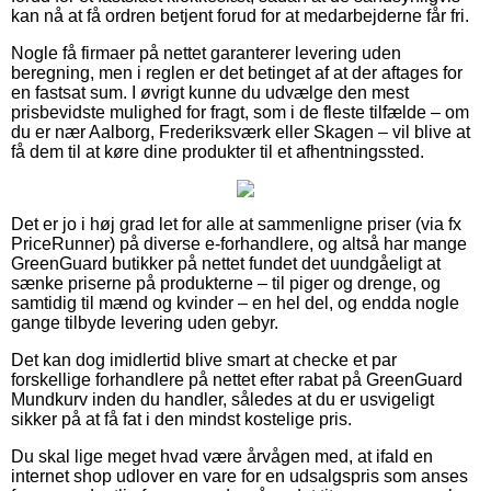
kan nå at få ordren betjent forud for at medarbejderne får fri.
Nogle få firmaer på nettet garanterer levering uden
beregning, men i reglen er det betinget af at der aftages for
en fastsat sum. I øvrigt kunne du udvælge den mest
prisbevidste mulighed for fragt, som i de fleste tilfælde – om
du er nær Aalborg, Frederiksværk eller Skagen – vil blive at
få dem til at køre dine produkter til et afhentningssted.
Det er jo i høj grad let for alle at sammenligne priser (via fx
PriceRunner) på diverse e-forhandlere, og altså har mange
GreenGuard butikker på nettet fundet det uundgåeligt at
sænke priserne på produkterne – til piger og drenge, og
samtidig til mænd og kvinder – en hel del, og endda nogle
gange tilbyde levering uden gebyr.
Det kan dog imidlertid blive smart at checke et par
forskellige forhandlere på nettet efter rabat på GreenGuard
Mundkurv inden du handler, således at du er usvigeligt
sikker på at få fat i den mindst kostelige pris.
Du skal lige meget hvad være årvågen med, at ifald en
internet shop udlover en vare for en udsalgspris som anses