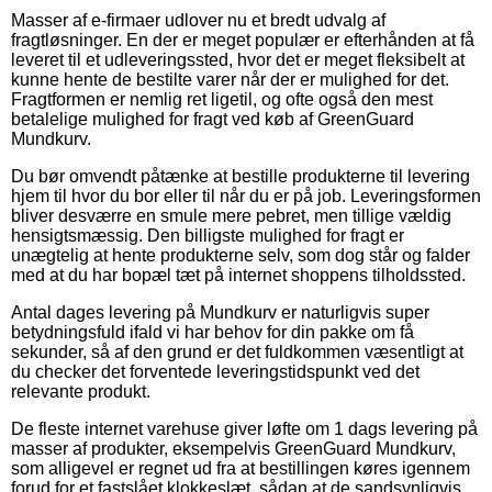
Masser af e-firmaer udlover nu et bredt udvalg af
fragtløsninger. En der er meget populær er efterhånden at få
leveret til et udleveringssted, hvor det er meget fleksibelt at
kunne hente de bestilte varer når der er mulighed for det.
Fragtformen er nemlig ret ligetil, og ofte også den mest
betalelige mulighed for fragt ved køb af GreenGuard
Mundkurv.
Du bør omvendt påtænke at bestille produkterne til levering
hjem til hvor du bor eller til når du er på job. Leveringsformen
bliver desværre en smule mere pebret, men tillige vældig
hensigtsmæssig. Den billigste mulighed for fragt er
unægtelig at hente produkterne selv, som dog står og falder
med at du har bopæl tæt på internet shoppens tilholdssted.
Antal dages levering på Mundkurv er naturligvis super
betydningsfuld ifald vi har behov for din pakke om få
sekunder, så af den grund er det fuldkommen væsentligt at
du checker det forventede leveringstidspunkt ved det
relevante produkt.
De fleste internet varehuse giver løfte om 1 dags levering på
masser af produkter, eksempelvis GreenGuard Mundkurv,
som alligevel er regnet ud fra at bestillingen køres igennem
forud for et fastslået klokkeslæt, sådan at de sandsynligvis