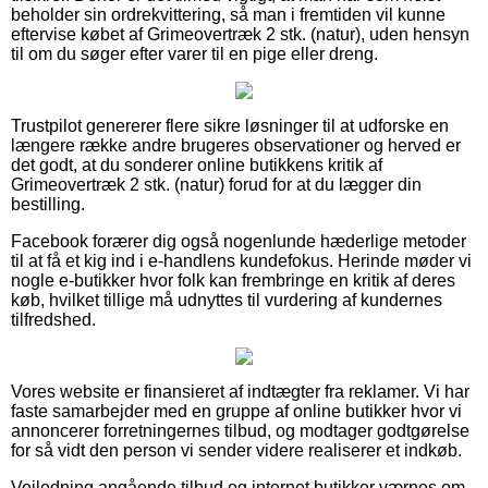
beholder sin ordrekvittering, så man i fremtiden vil kunne
eftervise købet af Grimeovertræk 2 stk. (natur), uden hensyn
til om du søger efter varer til en pige eller dreng.
Trustpilot genererer flere sikre løsninger til at udforske en
længere række andre brugeres observationer og herved er
det godt, at du sonderer online butikkens kritik af
Grimeovertræk 2 stk. (natur) forud for at du lægger din
bestilling.
Facebook forærer dig også nogenlunde hæderlige metoder
til at få et kig ind i e-handlens kundefokus. Herinde møder vi
nogle e-butikker hvor folk kan frembringe en kritik af deres
køb, hvilket tillige må udnyttes til vurdering af kundernes
tilfredshed.
Vores website er finansieret af indtægter fra reklamer. Vi har
faste samarbejder med en gruppe af online butikker hvor vi
annoncerer forretningernes tilbud, og modtager godtgørelse
for så vidt den person vi sender videre realiserer et indkøb.
Vejledning angående tilbud og internet butikker værnes om