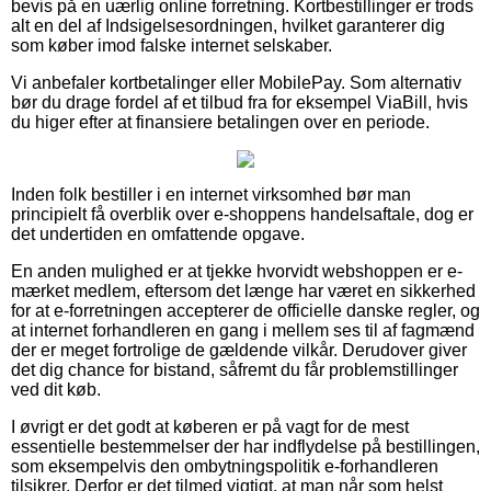
bevis på en uærlig online forretning. Kortbestillinger er trods
alt en del af Indsigelsesordningen, hvilket garanterer dig
som køber imod falske internet selskaber.
Vi anbefaler kortbetalinger eller MobilePay. Som alternativ
bør du drage fordel af et tilbud fra for eksempel ViaBill, hvis
du higer efter at finansiere betalingen over en periode.
Inden folk bestiller i en internet virksomhed bør man
principielt få overblik over e-shoppens handelsaftale, dog er
det undertiden en omfattende opgave.
En anden mulighed er at tjekke hvorvidt webshoppen er e-
mærket medlem, eftersom det længe har været en sikkerhed
for at e-forretningen accepterer de officielle danske regler, og
at internet forhandleren en gang i mellem ses til af fagmænd
der er meget fortrolige de gældende vilkår. Derudover giver
det dig chance for bistand, såfremt du får problemstillinger
ved dit køb.
I øvrigt er det godt at køberen er på vagt for de mest
essentielle bestemmelser der har indflydelse på bestillingen,
som eksempelvis den ombytningspolitik e-forhandleren
tilsikrer. Derfor er det tilmed vigtigt, at man når som helst