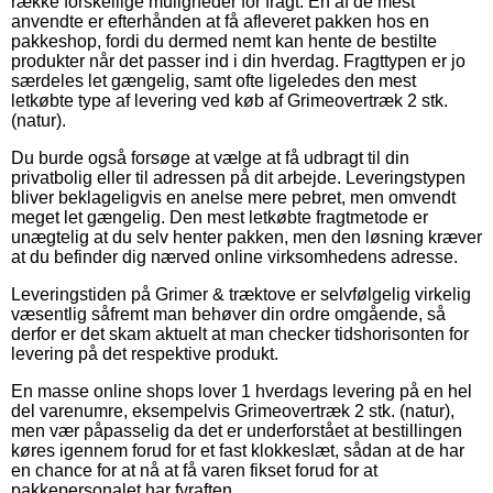
række forskellige muligheder for fragt. En af de mest
anvendte er efterhånden at få afleveret pakken hos en
pakkeshop, fordi du dermed nemt kan hente de bestilte
produkter når det passer ind i din hverdag. Fragttypen er jo
særdeles let gængelig, samt ofte ligeledes den mest
letkøbte type af levering ved køb af Grimeovertræk 2 stk.
(natur).
Du burde også forsøge at vælge at få udbragt til din
privatbolig eller til adressen på dit arbejde. Leveringstypen
bliver beklageligvis en anelse mere pebret, men omvendt
meget let gængelig. Den mest letkøbte fragtmetode er
unægtelig at du selv henter pakken, men den løsning kræver
at du befinder dig nærved online virksomhedens adresse.
Leveringstiden på Grimer & træktove er selvfølgelig virkelig
væsentlig såfremt man behøver din ordre omgående, så
derfor er det skam aktuelt at man checker tidshorisonten for
levering på det respektive produkt.
En masse online shops lover 1 hverdags levering på en hel
del varenumre, eksempelvis Grimeovertræk 2 stk. (natur),
men vær påpasselig da det er underforstået at bestillingen
køres igennem forud for et fast klokkeslæt, sådan at de har
en chance for at nå at få varen fikset forud for at
pakkepersonalet har fyraften.