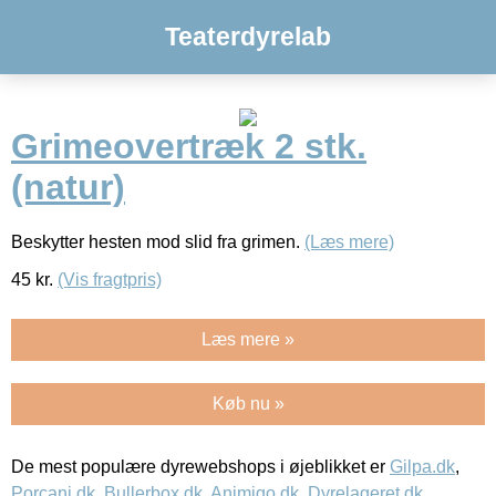
Teaterdyrelab
Grimeovertræk 2 stk.
(natur)
Beskytter hesten mod slid fra grimen.
(Læs mere)
45
kr.
(Vis fragtpris)
Læs mere »
Køb nu »
De mest populære dyrewebshops i øjeblikket er
Gilpa.dk
,
Porcani.dk
,
Bullerbox.dk
,
Animigo.dk
,
Dyrelageret.dk
,