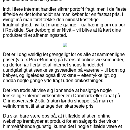
Indtil flere internet handler sikrer portofri fragt, men i de fleste
tilfælde er det forbeholdt når man køber for en fastsat pris. I
øvrigt må man foretrække den mindst kostelige
fragtmulighed, hvilket mange gange – uafhængig om du bor
i Roskilde, Sønderborg eller Nivå – vil blive at få kørt dine
produkter til et afhentningssted.
Det er i dag vældig let gængeligt for os alle at sammenligne
priser (via fx PriceRunner) på tværs af online virksomheder,
og derfor har flertallet af internet shops fundet det
uundgåeligt at sænke salgsværdien på varerne – til børn og
babyer, og ligeledes også til voksne – eftertrykkeligt, og
endda nogle gange yde fragt uden omkostninger.
Det kan trods alt vise sig lønnende at besigtige nogle
forskellige internet virksomheder i Danmark efter rabat på
Grimeovertræk 2 stk. (natur) før du shopper, så man er
velinformeret til at antage den skarpeste pris.
Du skal bare være obs på, at i tilfælde af at en online
webshop frembyder et produkt for en salgspris der virker
himmelråbende gunstig, kunne det i nogle tilfælde være et