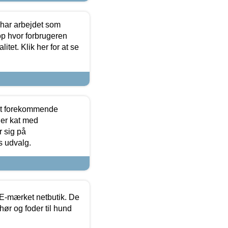
 har arbejdet som
op hvor forbrugeren
itet. Klik her for at se
est forekommende
ler kat med
r sig på
s udvalg.
E-mærket netbutik. De
hør og foder til hund