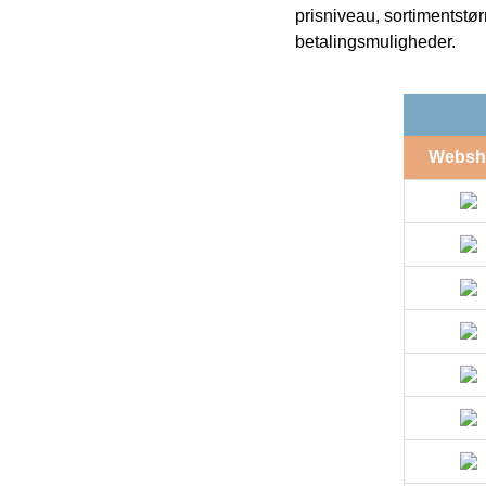
prisniveau, sortimentstø
betalingsmuligheder.
Websh