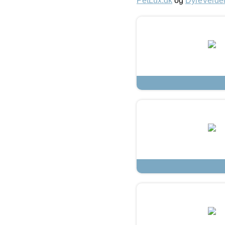
PetLux.dk
og
DyreVerde