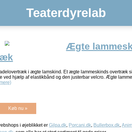
Teaterdyrelab
Ægte lammesk
ræk
elovertræk i ægte lamskind. Et ægte lammeskinds overtræk si
ere ved hjælp af elastikbånd og den justerbar velcro. Ægte lamme
mere)
Køb nu »
bshops i øjeblikket er
Gilpa.dk
,
Porcani.dk
,
Bullerbox.dk
,
Anim