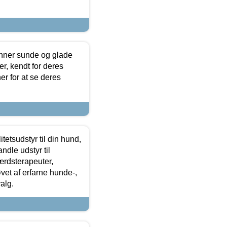
enner sunde og glade
r, kendt for deres
r for at se deres
tetsudstyr til din hund,
ndle udstyr til
ærdsterapeuter,
øvet af erfarne hunde-,
alg.