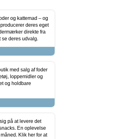
foder og kattemad – og
 producerer deres eget
dermærker direkte fra
t se deres udvalg.
utik med salg af foder
etøj, loppemidler og
tet og holdbare
sig på at levere det
 snacks. En oplevelse
 måned. Klik her for at