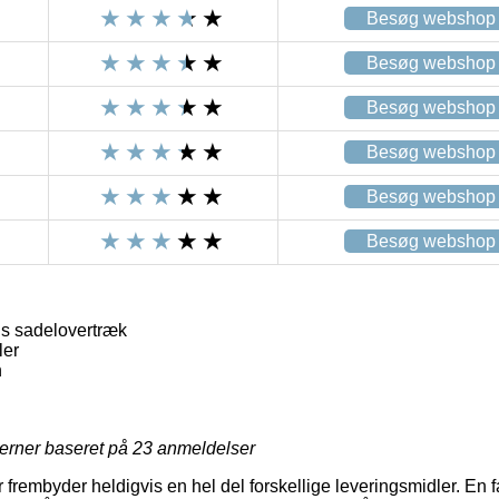
Besøg webshop
Besøg webshop
Besøg webshop
Besøg webshop
Besøg webshop
Besøg webshop
 sadelovertræk
ler
n
jerner baseret på
23
anmeldelser
frembyder heldigvis en hel del forskellige leveringsmidler. En f