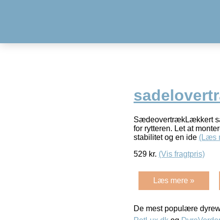
sadelovert
SædeovertrækLækkert sad
for rytteren. Let at mont
stabilitet og en ide
(Læs 
529
kr.
(Vis fragtpris)
Læs mere »
De mest populære dyrewe