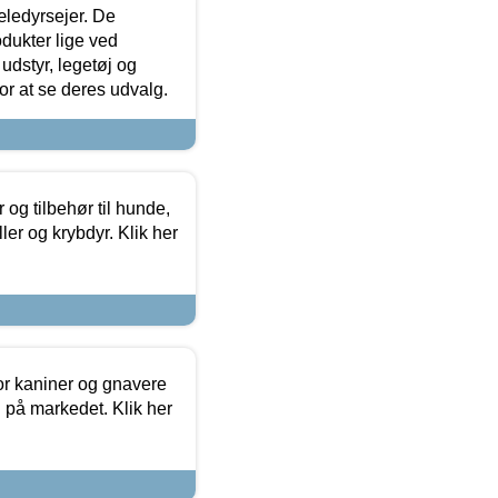
æledyrsejer. De
odukter lige ved
udstyr, legetøj og
 for at se deres udvalg.
og tilbehør til hunde,
ller og krybdyr. Klik her
or kaniner og gnavere
g på markedet. Klik her