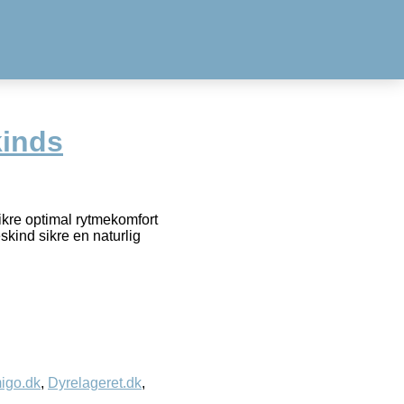
inds
kre optimal rytmekomfort
skind sikre en naturlig
igo.dk
,
Dyrelageret.dk
,