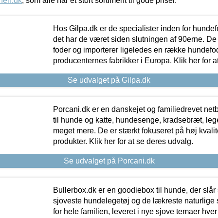
nen.dk
, som alle har et stort sortiment til gode priser.
Hos Gilpa.dk er de specialister inden for hunde
det har de været siden slutningen af 90erne. De
foder og importerer ligeledes en række hundefo
producenternes fabrikker i Europa. Klik her for a
Se udvalget på Gilpa.dk
Porcani.dk er en danskejet og familiedrevet netb
til hunde og katte, hundesenge, kradsebræt, leg
meget mere. De er stærkt fokuseret på høj kvali
produkter. Klik her for at se deres udvalg.
Se udvalget på Porcani.dk
Bullerbox.dk er en goodiebox til hunde, der slår 
sjoveste hundelegetøj og de lækreste naturlige
for hele familien, leveret i nye sjove temaer hver