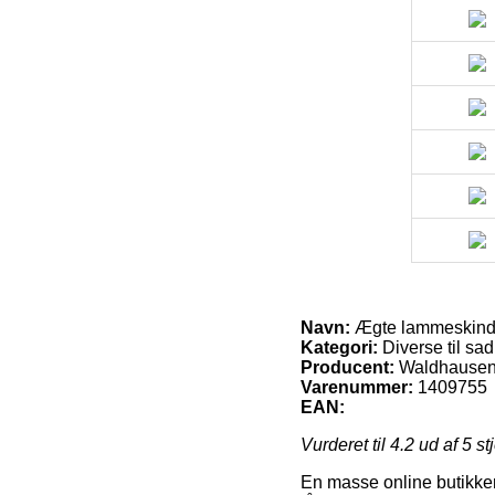
Navn:
Ægte lammeskinds
Kategori:
Diverse til sad
Producent:
Waldhause
Varenummer:
1409755
EAN:
Vurderet til
4.2
ud af 5 st
En masse online butikker 