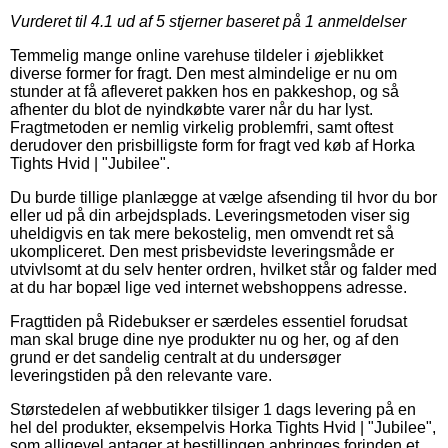
Vurderet til
4.1
ud af 5 stjerner baseret på
1
anmeldelser
Temmelig mange online varehuse tildeler i øjeblikket
diverse former for fragt. Den mest almindelige er nu om
stunder at få afleveret pakken hos en pakkeshop, og så
afhenter du blot de nyindkøbte varer når du har lyst.
Fragtmetoden er nemlig virkelig problemfri, samt oftest
derudover den prisbilligste form for fragt ved køb af Horka
Tights Hvid | "Jubilee".
Du burde tillige planlægge at vælge afsending til hvor du bor
eller ud på din arbejdsplads. Leveringsmetoden viser sig
uheldigvis en tak mere bekostelig, men omvendt ret så
ukompliceret. Den mest prisbevidste leveringsmåde er
utvivlsomt at du selv henter ordren, hvilket står og falder med
at du har bopæl lige ved internet webshoppens adresse.
Fragttiden på Ridebukser er særdeles essentiel forudsat
man skal bruge dine nye produkter nu og her, og af den
grund er det sandelig centralt at du undersøger
leveringstiden på den relevante vare.
Størstedelen af webbutikker tilsiger 1 dags levering på en
hel del produkter, eksempelvis Horka Tights Hvid | "Jubilee",
som alligevel antager at bestillingen anbringes forinden et