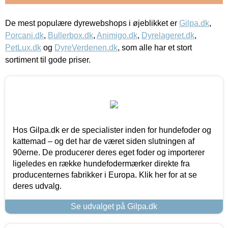
De mest populære dyrewebshops i øjeblikket er
Gilpa.dk
,
Porcani.dk
,
Bullerbox.dk
,
Animigo.dk
,
Dyrelageret.dk
,
PetLux.dk
og
DyreVerdenen.dk
, som alle har et stort
sortiment til gode priser.
Hos Gilpa.dk er de specialister inden for hundefoder og
kattemad – og det har de været siden slutningen af
90erne. De producerer deres eget foder og importerer
ligeledes en række hundefodermærker direkte fra
producenternes fabrikker i Europa. Klik her for at se
deres udvalg.
Se udvalget på Gilpa.dk