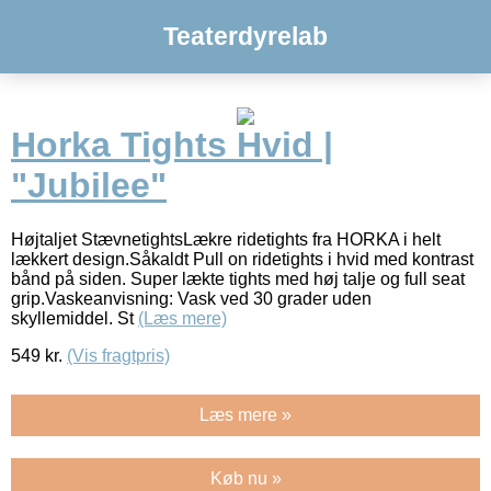
Teaterdyrelab
Horka Tights Hvid |
"Jubilee"
Højtaljet StævnetightsLækre ridetights fra HORKA i helt
lækkert design.Såkaldt Pull on ridetights i hvid med kontrast
bånd på siden. Super lækte tights med høj talje og full seat
grip.Vaskeanvisning: Vask ved 30 grader uden
skyllemiddel. St
(Læs mere)
549
kr.
(Vis fragtpris)
Læs mere »
Køb nu »