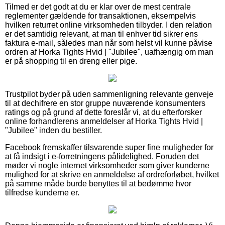
Tilmed er det godt at du er klar over de mest centrale
reglementer gældende for transaktionen, eksempelvis
hvilken returret online virksomheden tilbyder. I den relation
er det samtidig relevant, at man til enhver tid sikrer ens
faktura e-mail, således man når som helst vil kunne påvise
ordren af Horka Tights Hvid | "Jubilee", uafhængig om man
er på shopping til en dreng eller pige.
Trustpilot byder på uden sammenligning relevante genveje
til at dechifrere en stor gruppe nuværende konsumenters
ratings og på grund af dette foreslår vi, at du efterforsker
online forhandlerens anmeldelser af Horka Tights Hvid |
"Jubilee" inden du bestiller.
Facebook fremskaffer tilsvarende super fine muligheder for
at få indsigt i e-forretningens pålidelighed. Foruden det
møder vi nogle internet virksomheder som giver kunderne
mulighed for at skrive en anmeldelse af ordreforløbet, hvilket
på samme måde burde benyttes til at bedømme hvor
tilfredse kunderne er.