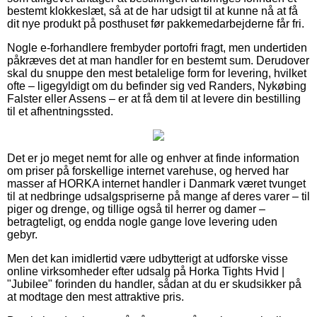
bestemt klokkeslæt, så at de har udsigt til at kunne nå at få
dit nye produkt på posthuset før pakkemedarbejderne får fri.
Nogle e-forhandlere frembyder portofri fragt, men undertiden
påkræves det at man handler for en bestemt sum. Derudover
skal du snuppe den mest betalelige form for levering, hvilket
ofte – ligegyldigt om du befinder sig ved Randers, Nykøbing
Falster eller Assens – er at få dem til at levere din bestilling
til et afhentningssted.
Det er jo meget nemt for alle og enhver at finde information
om priser på forskellige internet varehuse, og herved har
masser af HORKA internet handler i Danmark været tvunget
til at nedbringe udsalgspriserne på mange af deres varer – til
piger og drenge, og tillige også til herrer og damer –
betragteligt, og endda nogle gange love levering uden
gebyr.
Men det kan imidlertid være udbytterigt at udforske visse
online virksomheder efter udsalg på Horka Tights Hvid |
"Jubilee" forinden du handler, sådan at du er skudsikker på
at modtage den mest attraktive pris.