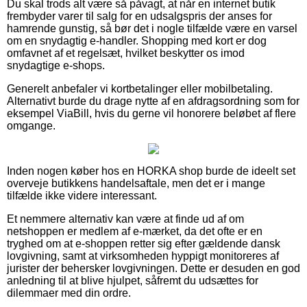
Du skal trods alt være så påvagt, at når en internet butik
frembyder varer til salg for en udsalgspris der anses for
hamrende gunstig, så bør det i nogle tilfælde være en varsel
om en snydagtig e-handler. Shopping med kort er dog
omfavnet af et regelsæt, hvilket beskytter os imod
snydagtige e-shops.
Generelt anbefaler vi kortbetalinger eller mobilbetaling.
Alternativt burde du drage nytte af en afdragsordning som for
eksempel ViaBill, hvis du gerne vil honorere beløbet af flere
omgange.
Inden nogen køber hos en HORKA shop burde de ideelt set
overveje butikkens handelsaftale, men det er i mange
tilfælde ikke videre interessant.
Et nemmere alternativ kan være at finde ud af om
netshoppen er medlem af e-mærket, da det ofte er en
tryghed om at e-shoppen retter sig efter gældende dansk
lovgivning, samt at virksomheden hyppigt monitoreres af
jurister der behersker lovgivningen. Dette er desuden en god
anledning til at blive hjulpet, såfremt du udsættes for
dilemmaer med din ordre.