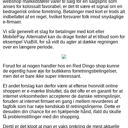
webshop markedsfører varer til salg for en salgspris som
anses for kolossalt favorabel, er det tit være et signal om en
bedragerisk online forretning. Betalinger med kort er trods alt
indbefattet af en regel, hvilket forsvarer folk imod snydagtige
e-firmaer.
Vi slår generelt et slag for betalinger med kort eller
MobilePay. Alternativt kan du drage fordel af et tilbud som for
eksempel ViaBill, for så vidt du agter at dække regningen
over en længere periode.
Forud for at nogen handler hos en Red Dingo shop kunne
de egentlig have øje for butikkens forretningsbetingelser,
men det er bare ikke super interessant.
Et andet forslag kan derfor være at efterse hvorvidt online
shoppen er e-mærke tilsluttet, da det ofte er en garanti for at
internet virksomheden accepterer de danske retningslinjer,
foruden at internet firmaet en gang i mellem revurderes af
fagfolk som har nøje kendskab til retningslinjerne. Dette er
desuden din chance for en hjælpende hånd, ifald du skulle
få problemstillinger med din shopping.
Dertil er det klogt at man er vaks omkring de mest aktuelle