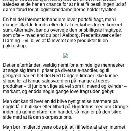
således at de har en chance for at nå at få bestillingen ud af
døren forud for at logistikmedarbejderne holder fyraften.
En hel del internet forhandlere lover portofri fragt, men i
mange tilfælde forudsætter det at der købes for en konkret
sum. Alternativt bør du overveje den prisbilligste fragttype,
som ofte – hvad end du bor i Aalborg, Frederiksværk eller
Hørning – vil blive at få leveret dine produkter til en
pakkeshop.
Det er efterhånden vældig nemt for almindelige mennesker
at søge sig frem til priser på diverse e-handler, og til
gengæld har en hel del Red Dingo e-firmaer ikke kunne
slippe for at tvinge salgsværdien på mange af deres
produkter – til juniorer, lige så vel som til mænd og kvinder –
markant, og endda nogle gange love fragt uden gebyr.
Men det kan til hver en tid blive nyttigt at se nærmere på
nogle få e-butikker efter tilbud på Hundehus medium-Orange
inden du gennemfører din handel, så man er på den sikre
side med at få den skarpeste pris.
Man bør imidlertid være obs på, at i tilfælde af at en internet