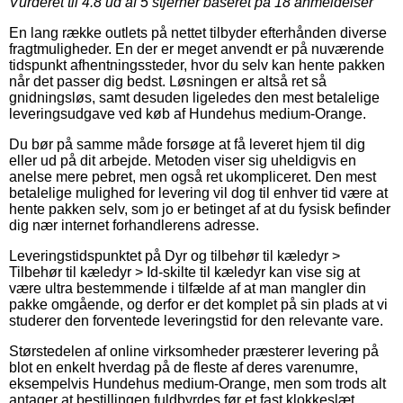
Vurderet til
4.8
ud af 5 stjerner baseret på
18
anmeldelser
En lang række outlets på nettet tilbyder efterhånden diverse
fragtmuligheder. En der er meget anvendt er på nuværende
tidspunkt afhentningssteder, hvor du selv kan hente pakken
når det passer dig bedst. Løsningen er altså ret så
gnidningsløs, samt desuden ligeledes den mest betalelige
leveringsudgave ved køb af Hundehus medium-Orange.
Du bør på samme måde forsøge at få leveret hjem til dig
eller ud på dit arbejde. Metoden viser sig uheldigvis en
anelse mere pebret, men også ret ukompliceret. Den mest
betalelige mulighed for levering vil dog til enhver tid være at
hente pakken selv, som jo er betinget af at du fysisk befinder
dig nær internet forhandlerens adresse.
Leveringstidspunktet på Dyr og tilbehør til kæledyr >
Tilbehør til kæledyr > Id-skilte til kæledyr kan vise sig at
være ultra bestemmende i tilfælde af at man mangler din
pakke omgående, og derfor er det komplet på sin plads at vi
studerer den forventede leveringstid for den relevante vare.
Størstedelen af online virksomheder præsterer levering på
blot en enkelt hverdag på de fleste af deres varenumre,
eksempelvis Hundehus medium-Orange, men som trods alt
antager at bestillingen fuldbyrdes før et fast klokkeslæt,