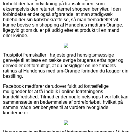
forhold der har indvirkning på transaktionen, som
eksempelvis den returret internet shoppen benytter. I den
forbindelse er det også afgørende, at man stadigvæk
bibeholder sin købsbekræftelse, så man fremadrettet vil
kunne bevise sin shopping af Hundehus medium-Orange,
ligegyldigt om du er på udkig efter et produkt til en mand
eller kvinde.
Trustpilot fremskaffer i højeste grad hensigtsmæssige
genveje til at læse en række øvrige brugeres erfaringer og
derved er det fornuftigt, at du besigtiger online firmaets
ratings af Hundehus medium-Orange forinden du lægger din
bestilling.
Facebook medfører derudover fuldt ud fortræffelige
muligheder for at få indblik i online forretningens
kundetilfredshed. Tilmed er der nogle netshops hvor folk kan
sammensætte en bedømmelse af ordreforløbet, hvilket på
samme måde bør benyttes til at vurdere hvor glade
kunderne er.