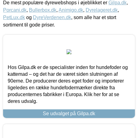
De mest populære dyrewebshops i øjeblikket er
Gilpa.dk
,
Porcani.dk
,
Bullerbox.dk
,
Animigo.dk
,
Dyrelageret.dk
,
PetLux.dk
og
DyreVerdenen.dk
, som alle har et stort
sortiment til gode priser.
Hos Gilpa.dk er de specialister inden for hundefoder og
kattemad – og det har de været siden slutningen af
90erne. De producerer deres eget foder og importerer
ligeledes en række hundefodermærker direkte fra
producenternes fabrikker i Europa. Klik her for at se
deres udvalg.
Se udvalget på Gilpa.dk