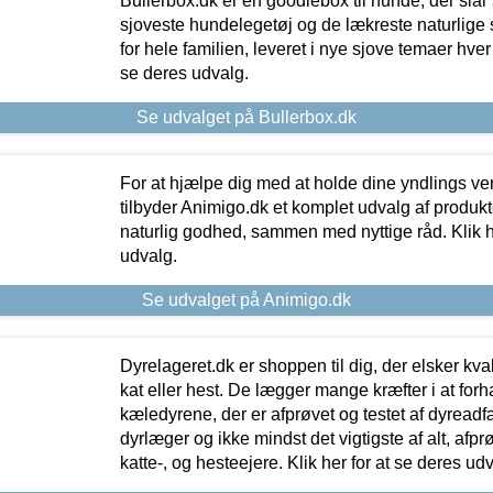
Bullerbox.dk er en goodiebox til hunde, der slår 
sjoveste hundelegetøj og de lækreste naturlige
for hele familien, leveret i nye sjove temaer hver
se deres udvalg.
Se udvalget på Bullerbox.dk
For at hjælpe dig med at holde dine yndlings v
tilbyder Animigo.dk et komplet udvalg af produkte
naturlig godhed, sammen med nyttige råd. Klik he
udvalg.
Se udvalget på Animigo.dk
Dyrelageret.dk er shoppen til dig, der elsker kvali
kat eller hest. De lægger mange kræfter i at forha
kæledyrene, der er afprøvet og testet af dyreadf
dyrlæger og ikke mindst det vigtigste af alt, afpr
katte-, og hesteejere. Klik her for at se deres udv