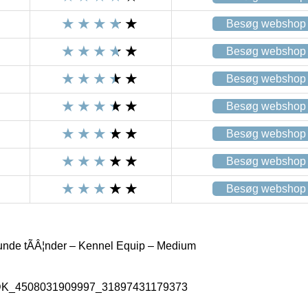
Besøg webshop
Besøg webshop
Besøg webshop
Besøg webshop
Besøg webshop
Besøg webshop
Besøg webshop
de tÃÂ¦nder – Kennel Equip – Medium
_DK_4508031909997_31897431179373