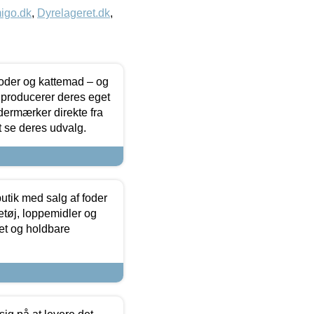
igo.dk
,
Dyrelageret.dk
,
foder og kattemad – og
 producerer deres eget
dermærker direkte fra
t se deres udvalg.
utik med salg af foder
etøj, loppemidler og
tet og holdbare