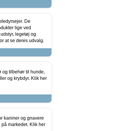
æledyrsejer. De
odukter lige ved
udstyr, legetøj og
 for at se deres udvalg.
og tilbehør til hunde,
ller og krybdyr. Klik her
or kaniner og gnavere
g på markedet. Klik her