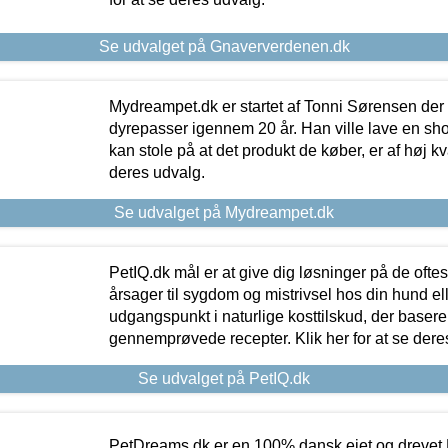
Se udvalget på Gnaververdenen.dk
Mydreampet.dk er startet af Tonni Sørensen der
dyrepasser igennem 20 år. Han ville lave en sh
kan stole på at det produkt de køber, er af høj kval
deres udvalg.
Se udvalget på Mydreampet.dk
PetIQ.dk mål er at give dig løsninger på de oft
årsager til sygdom og mistrivsel hos din hund el
udgangspunkt i naturlige kosttilskud, der basere
gennemprøvede recepter. Klik her for at se dere
Se udvalget på PetIQ.dk
PetDreams.dk er en 100% dansk ejet og drevet 