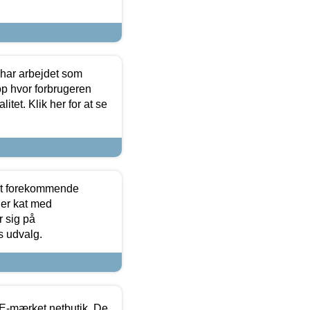
 har arbejdet som
op hvor forbrugeren
itet. Klik her for at se
est forekommende
ler kat med
r sig på
s udvalg.
E-mærket netbutik. De