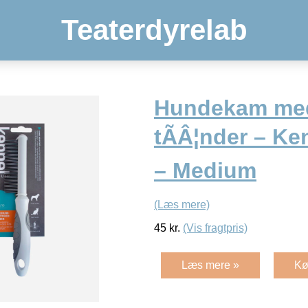
Teaterdyrelab
Hundekam me
tÃÂ¦nder – Ke
– Medium
(Læs mere)
45
kr.
(Vis fragtpris)
Læs mere »
Kø