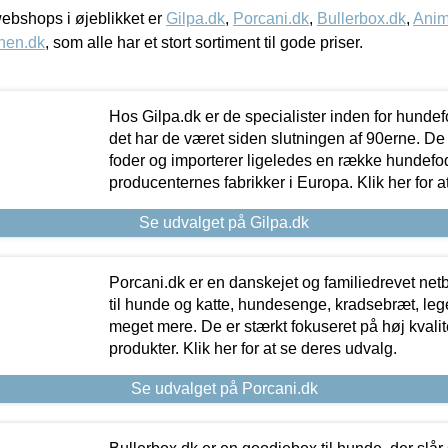
bshops i øjeblikket er
Gilpa.dk
,
Porcani.dk
,
Bullerbox.dk
,
Anim
nen.dk
, som alle har et stort sortiment til gode priser.
Hos Gilpa.dk er de specialister inden for hunde
det har de været siden slutningen af 90erne. De
foder og importerer ligeledes en række hundefo
producenternes fabrikker i Europa. Klik her for a
Se udvalget på Gilpa.dk
Porcani.dk er en danskejet og familiedrevet netb
til hunde og katte, hundesenge, kradsebræt, leg
meget mere. De er stærkt fokuseret på høj kvali
produkter. Klik her for at se deres udvalg.
Se udvalget på Porcani.dk