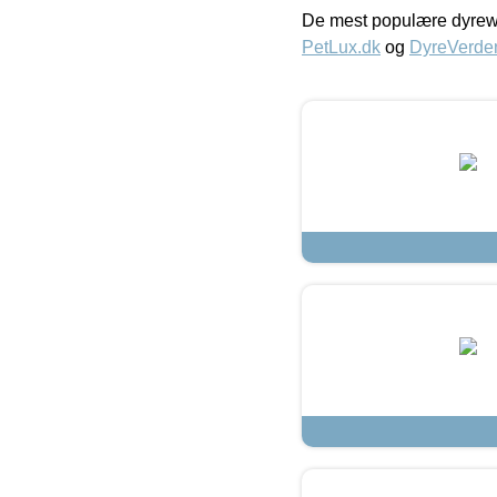
De mest populære dyrewe
PetLux.dk
og
DyreVerde