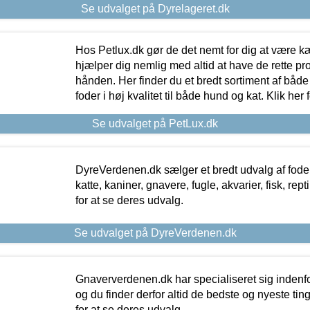
Se udvalget på Dyrelageret.dk
Hos Petlux.dk gør de det nemt for dig at være k
hjælper dig nemlig med altid at have de rette pr
hånden. Her finder du et bredt sortiment af både 
foder i høj kvalitet til både hund og kat. Klik her
Se udvalget på PetLux.dk
DyreVerdenen.dk sælger et bredt udvalg af foder 
katte, kaniner, gnavere, fugle, akvarier, fisk, repti
for at se deres udvalg.
Se udvalget på DyreVerdenen.dk
Gnaververdenen.dk har specialiseret sig indenf
og du finder derfor altid de bedste og nyeste tin
for at se deres udvalg.