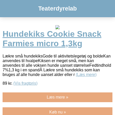
Teaterdyrelab
Hundekiks Cookie Snack
Farmies micro 1,3kg
Lækre små hundekiksGode til aktivitetslegetøj og boldeKan
anvendes til hvalpeKiksen er meget små, men kan
anvendes til alle voksen hunde uanset størrelseFedtindhold
7%1,3 kg i en spandÂ Lækre små hundekiks som kan
bruges af alle hunde uanset alder eller r
(Læs mere)
89
kr.
(Vis fragtpris)
Læs mere »
Køb nu »