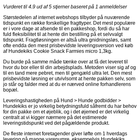
Vurderet til
4.9
ud af 5 stjerner baseret på
1
anmeldelser
Størstedelen af internet webshops tilbyder på nuværende
tidspunkt en række forskellige fragttyper. Det mest populære
er i vore dage at afsende til en pakkeshop, fordi du så har
fuld fleksibilitet til at hente din bestilling på et selvvalgt
tidspunkt. Fragtløsningen er altså ultra gnidningsløs, samt
ofte endda den mest prisbevidste leveringsversion ved køb
af Hundekiks Cookie Snack Farmies micro 1,3kg.
Du burde på samme måde tænke over at få det leveret til
hvor du bor eller til din arbejdsplads. Metoden viser sig af og
til en tand mere pebret, men til gengæld ultra let. Den mest
prisbevidste løsning er utvivlsomt at hente pakken selv, som
jo står og falder med at du er nærved online forhandlerens
bopæl.
Leveringshastigheden på Hund > Hunde godbidder >
Hundekiks er jo virkelig betydningsfuld såfremt du har behov
for din pakke om et øjeblik, og i det øjemed er det virkelig
centralt at vi kigger nærmere på det estimerede
leveringstidspunkt ved det pågældende produkt.
De fleste internet foretagender giver løfte om 1 hverdags
levering på mange varenumre, eksempelvis Hundekiks