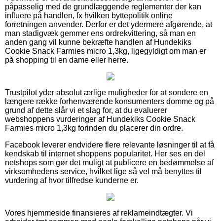
påpasselig med de grundlæggende reglementer der kan
influere på handlen, fx hvilken byttepolitik online
forretningen anvender. Derfor er det ydermere afgørende, at
man stadigvæk gemmer ens ordrekvittering, så man en
anden gang vil kunne bekræfte handlen af Hundekiks
Cookie Snack Farmies micro 1,3kg, ligegyldigt om man er
på shopping til en dame eller herre.
Trustpilot yder absolut ærlige muligheder for at sondere en
længere række forhenværende konsumenters domme og på
grund af dette slår vi et slag for, at du evaluerer
webshoppens vurderinger af Hundekiks Cookie Snack
Farmies micro 1,3kg forinden du placerer din ordre.
Facebook leverer endvidere flere relevante løsninger til at få
kendskab til internet shoppens popularitet. Her ses en del
netshops som gør det muligt at publicere en bedømmelse af
virksomhedens service, hvilket lige så vel må benyttes til
vurdering af hvor tilfredse kunderne er.
Vores hjemmeside finansieres af reklameindtægter. Vi