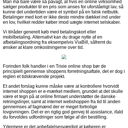
Man må bare være så påvagt, at hvis en online virksomhed
sælger produkter til en pris som anses for uforståeligt lav, så
kunne det undertiden være et symbol på en falsk netbutik.
Betalinger med kort er ikke desto mindre dækket ind under
en lov, hvilket redder køber imod uægte internet selskaber.
Vi tilråder generelt køb med betalingskort eller
mobilbetaling. Alternativt kan du drage nytte af en
afbetalingsordning fra eksempelvis ViaBill, såfremt du
ønsker at klare omkostningerne over tid.
Forinden folk handler i en Trixie online shop bør de
principielt gennemse shoppens forretningsaftale, det er dog i
reglen et tidskrævende projekt.
Et andet forslag kunne måske være at kontrollere hvorvidt
internet shoppen er e-mærket medlem, grundet at det skulle
være et tegn på at online firmaet understøtter de danske
retningslinjer, samt at internet webshoppen fra tid til anden
gennemses af fagmænd der er meget fortrolige
lovgivningen. Det er en rigtig god genvej til assistance, ifald
du forvoldes udfordringer som følge af din bestilling.
Ydermere er det anbefalelsesværdigt at køberen er