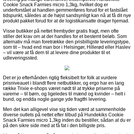
Cookie Snack Farmies micro 1,3kg, hvilket dog er
underforstået at handlen gemmenføres forud for et fastslået
tidspunkt, således at de højst sandsynligt kan nå at få dit nye
produkt pakket forud for at de logistikansatte drager hjemad.
Visse butikker på nettet frembyder gratis fragt, men ofte
stiller det krav om at der handles for et bestemt beløb. Som
alternativ må man foretrække den prisbilligste leveringstype,
som tit – hvad end man bor i Helsingør, Hillerød eller Haslev
– vil være at få dem til at levere dine produkter til et
udleveringssted.
Det er jo efterhånden rigtig fleksibelt for folk at vurdere
prisniveauet i blandt flere netbutikker, og ergo har en lang
række Trixie e-shops været nødt til at trykke priserne på
varerne – til børn, og ligeledes til mænd og kvinder – helt i
bund, og endda nogle gange yde fragtfri levering.
Men det kan alligevel vise sig tiden værd at sammenholde
diverse outlets på nettet efter tilbud på Hundekiks Cookie
Snack Farmies micro 1,3kg inden du bestiller, sådan at du er
på den sikre side med at få fat i den billigste pris.