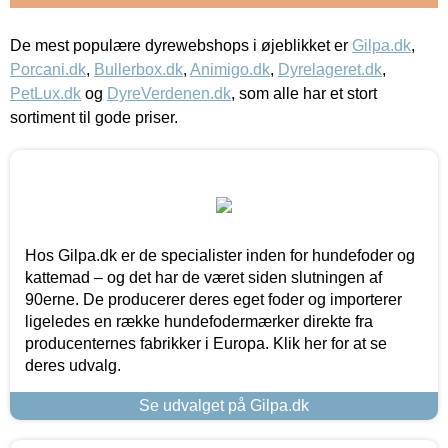
De mest populære dyrewebshops i øjeblikket er
Gilpa.dk
,
Porcani.dk
,
Bullerbox.dk
,
Animigo.dk
,
Dyrelageret.dk
,
PetLux.dk
og
DyreVerdenen.dk
, som alle har et stort
sortiment til gode priser.
Hos Gilpa.dk er de specialister inden for hundefoder og
kattemad – og det har de været siden slutningen af
90erne. De producerer deres eget foder og importerer
ligeledes en række hundefodermærker direkte fra
producenternes fabrikker i Europa. Klik her for at se
deres udvalg.
Se udvalget på Gilpa.dk