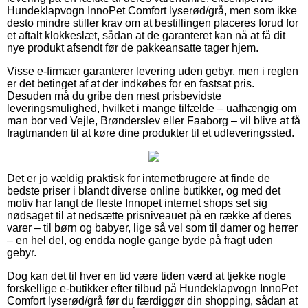
Hundeklapvogn InnoPet Comfort lyserød/grå, men som ikke
desto mindre stiller krav om at bestillingen placeres forud for
et aftalt klokkeslæt, sådan at de garanteret kan nå at få dit
nye produkt afsendt før de pakkeansatte tager hjem.
Visse e-firmaer garanterer levering uden gebyr, men i reglen
er det betinget af at der indkøbes for en fastsat pris.
Desuden må du gribe den mest prisbevidste
leveringsmulighed, hvilket i mange tilfælde – uafhængig om
man bor ved Vejle, Brønderslev eller Faaborg – vil blive at få
fragtmanden til at køre dine produkter til et udleveringssted.
Det er jo vældig praktisk for internetbrugere at finde de
bedste priser i blandt diverse online butikker, og med det
motiv har langt de fleste Innopet internet shops set sig
nødsaget til at nedsætte prisniveauet på en række af deres
varer – til børn og babyer, lige så vel som til damer og herrer
– en hel del, og endda nogle gange byde på fragt uden
gebyr.
Dog kan det til hver en tid være tiden værd at tjekke nogle
forskellige e-butikker efter tilbud på Hundeklapvogn InnoPet
Comfort lyserød/grå før du færdiggør din shopping, sådan at