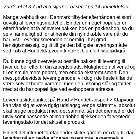
Vurderet til
3.7
ud af 5 stjerner baseret på
14
anmeldelser
Mange webbutikker i Danmark tilbyder efterhånden et stort
udvalg af leveringsmodeller. En der er meget populær er
efterhånden at få afleveret pakken hos en pakkeshop, så du
selv har mulighed for at hente din nyindkøbte vare når du
har lyst. Leveringsmetoden er nemlig i høj grad
hensigtsmæssig, og tit tillige den billigste leveringsmåde
ved køb af Hundeklapvogn InnoPet Comfort lyserød/grå.
Du kunne også overveje at bestille pakken til levering til
hvor du bor eller til din arbejdsplads. Muligheden bliver af og
til en smule mere pebret, men endda ekstremt smart. Den
mest prisbevidste leveringsmodel vil dog i de fleste tilfælde
være selv at hente varerne, men den løsning står og falder
med at du har bopæl lige ved e-shoppens adresse.
Leveringstidspunktet på Hund > Hundetransport > Klapvogn
kan vise sig at være rigtig udslagsgivende såfremt vi absolut
skal bruge produktet med det samme, så i det øjemed er det
utvivlsomt passende at man dobbelttjekker den forventede
leveringsdato for det aktuelle produkt.
En hel del internet foretagender stiller garanti om dag-til-dag
levering på en række af deres varenumre, eksempelvis