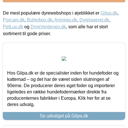
De mest populære dyrewebshops i øjeblikket er
Gilpa.dk
,
Porcani.dk
,
Bullerbox.dk
,
Animigo.dk
,
Dyrelageret.dk
,
PetLux.dk
og
DyreVerdenen.dk
, som alle har et stort
sortiment til gode priser.
Hos Gilpa.dk er de specialister inden for hundefoder og
kattemad – og det har de været siden slutningen af
90erne. De producerer deres eget foder og importerer
ligeledes en række hundefodermærker direkte fra
producenternes fabrikker i Europa. Klik her for at se
deres udvalg.
Se udvalget på Gilpa.dk