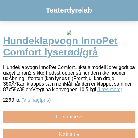
Teaterdyrelab
Hundeklapvogn InnoPet
Comfort lyserød/grå
Hundeklapvogn InnoPet ComfortLuksus modelKører godt på
ujævt terran2 sikkerhedsstropper så hunden ikke hopper
udÅbning i fronten (kan lynes til)Fronthjul kan dreje
360ÂºKan klappes sammenMål når den er klappet sammen
87x58x38 cmVægt på klapvognen 10,5 kgI
(Læs mere)
2299
kr.
(Vis fragtpris)
Læs mere »
Køb nu »