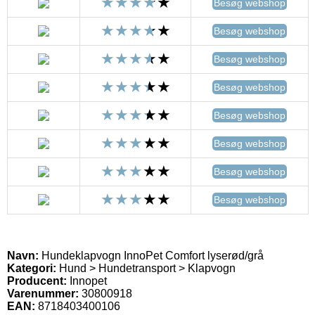
Besøg webshop
Besøg webshop
Besøg webshop
Besøg webshop
Besøg webshop
Besøg webshop
Besøg webshop
Besøg webshop
Navn:
Hundeklapvogn InnoPet Comfort lyserød/grå
Kategori:
Hund > Hundetransport > Klapvogn
Producent:
Innopet
Varenummer:
30800918
EAN:
8718403400106