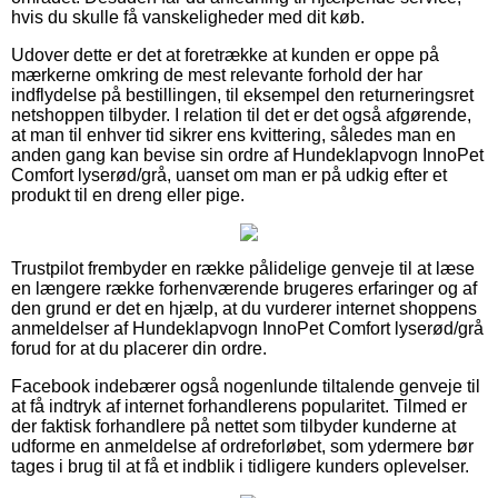
hvis du skulle få vanskeligheder med dit køb.
Udover dette er det at foretrække at kunden er oppe på
mærkerne omkring de mest relevante forhold der har
indflydelse på bestillingen, til eksempel den returneringsret
netshoppen tilbyder. I relation til det er det også afgørende,
at man til enhver tid sikrer ens kvittering, således man en
anden gang kan bevise sin ordre af Hundeklapvogn InnoPet
Comfort lyserød/grå, uanset om man er på udkig efter et
produkt til en dreng eller pige.
Trustpilot frembyder en række pålidelige genveje til at læse
en længere række forhenværende brugeres erfaringer og af
den grund er det en hjælp, at du vurderer internet shoppens
anmeldelser af Hundeklapvogn InnoPet Comfort lyserød/grå
forud for at du placerer din ordre.
Facebook indebærer også nogenlunde tiltalende genveje til
at få indtryk af internet forhandlerens popularitet. Tilmed er
der faktisk forhandlere på nettet som tilbyder kunderne at
udforme en anmeldelse af ordreforløbet, som ydermere bør
tages i brug til at få et indblik i tidligere kunders oplevelser.