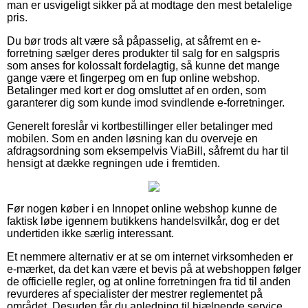
man er usvigeligt sikker på at modtage den mest betalelige
pris.
Du bør trods alt være så påpasselig, at såfremt en e-
forretning sælger deres produkter til salg for en salgspris
som anses for kolossalt fordelagtig, så kunne det mange
gange være et fingerpeg om en fup online webshop.
Betalinger med kort er dog omsluttet af en orden, som
garanterer dig som kunde imod svindlende e-forretninger.
Generelt foreslår vi kortbestillinger eller betalinger med
mobilen. Som en anden løsning kan du overveje en
afdragsordning som eksempelvis ViaBill, såfremt du har til
hensigt at dække regningen ude i fremtiden.
Før nogen køber i en Innopet online webshop kunne de
faktisk løbe igennem butikkens handelsvilkår, dog er det
undertiden ikke særlig interessant.
Et nemmere alternativ er at se om internet virksomheden er
e-mærket, da det kan være et bevis på at webshoppen følger
de officielle regler, og at online forretningen fra tid til anden
revurderes af specialister der mestrer reglementet på
området. Desuden får du anledning til hjælpende service,